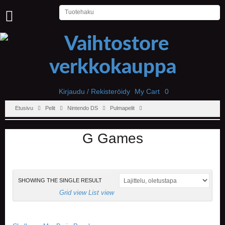
U
U
T
I
S
E
T
Kirjaudu / Rekisteröidy
My Cart
0
Etusivu
Pelit
Nintendo DS
Pulmapelit
E
T
U
G Games
S
I
V
U
SHOWING THE SINGLE RESULT
P
Grid view
List view
E
L
I
T