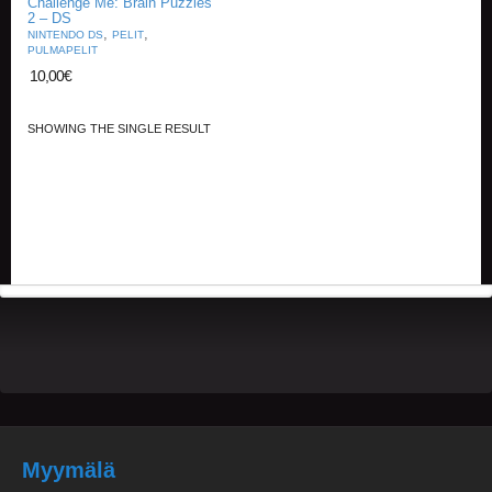
Challenge Me: Brain Puzzles
2 – DS
,
,
NINTENDO DS
PELIT
E
PULMAPELIT
L
10,00
€
O
K
U
SHOWING THE SINGLE RESULT
V
A
T
K
I
R
J
A
T
/
S
A
R
J
A
K
Myymälä
U