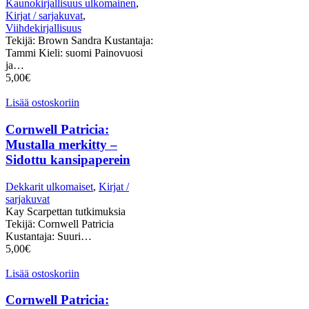
Kaunokirjallisuus ulkomainen
,
Kirjat / sarjakuvat
,
Viihdekirjallisuus
Tekijä: Brown Sandra Kustantaja:
Tammi Kieli: suomi Painovuosi
ja…
5,00
€
Lisää ostoskoriin
Cornwell Patricia:
Mustalla merkitty –
Sidottu kansipaperein
Dekkarit ulkomaiset
,
Kirjat /
sarjakuvat
Kay Scarpettan tutkimuksia
Tekijä: Cornwell Patricia
Kustantaja: Suuri…
5,00
€
Lisää ostoskoriin
Cornwell Patricia: