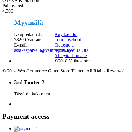
OTAVA Kieli: suomi
Painovuosi…
4,50
€
Myymälä
Kauppakatu 32
Käyttöehdot
78200 Varkaus
Toimitusehdot
E-mail:
Tietosuoja
asiakaspalvelu@vaihtostore.fi
Ajo-Ohjeet Ja Ota
Yhteyttä Lomake
©2018 Vaihtostore
© 2014 WooCommerce Game Store Theme. All Rights Reverved.
3rd Footer 2
Tässä on kakkonen
Payment access