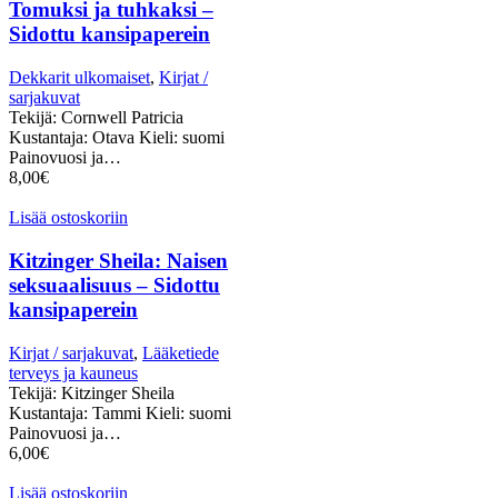
Tomuksi ja tuhkaksi –
Sidottu kansipaperein
Dekkarit ulkomaiset
,
Kirjat /
sarjakuvat
Tekijä: Cornwell Patricia
Kustantaja: Otava Kieli: suomi
Painovuosi ja…
8,00
€
Lisää ostoskoriin
Kitzinger Sheila: Naisen
seksuaalisuus – Sidottu
kansipaperein
Kirjat / sarjakuvat
,
Lääketiede
terveys ja kauneus
Tekijä: Kitzinger Sheila
Kustantaja: Tammi Kieli: suomi
Painovuosi ja…
6,00
€
Lisää ostoskoriin