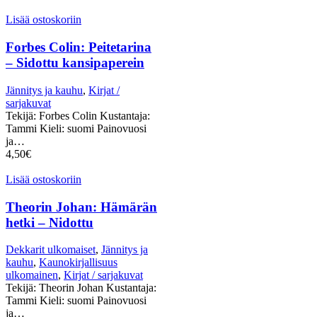
Lisää ostoskoriin
Forbes Colin: Peitetarina
– Sidottu kansipaperein
Jännitys ja kauhu
,
Kirjat /
sarjakuvat
Tekijä: Forbes Colin Kustantaja:
Tammi Kieli: suomi Painovuosi
ja…
4,50
€
Lisää ostoskoriin
Theorin Johan: Hämärän
hetki – Nidottu
Dekkarit ulkomaiset
,
Jännitys ja
kauhu
,
Kaunokirjallisuus
ulkomainen
,
Kirjat / sarjakuvat
Tekijä: Theorin Johan Kustantaja:
Tammi Kieli: suomi Painovuosi
ja…