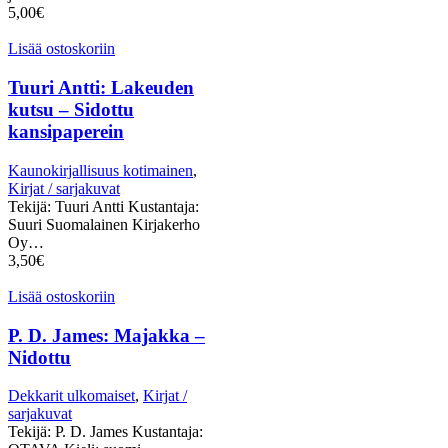
5,00
€
Lisää ostoskoriin
Tuuri Antti: Lakeuden
kutsu – Sidottu
kansipaperein
Kaunokirjallisuus kotimainen
,
Kirjat / sarjakuvat
Tekijä: Tuuri Antti Kustantaja:
Suuri Suomalainen Kirjakerho
Oy…
3,50
€
Lisää ostoskoriin
P. D. James: Majakka –
Nidottu
Dekkarit ulkomaiset
,
Kirjat /
sarjakuvat
Tekijä: P. D. James Kustantaja: