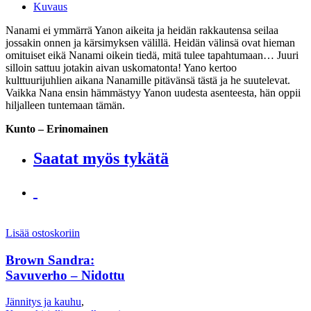
Kuvaus
Nanami ei ymmärrä Yanon aikeita ja heidän rakkautensa seilaa
jossakin onnen ja kärsimyksen välillä. Heidän välinsä ovat hieman
omituiset eikä Nanami oikein tiedä, mitä tulee tapahtumaan… Juuri
silloin sattuu jotakin aivan uskomatonta! Yano kertoo
kulttuurijuhlien aikana Nanamille pitävänsä tästä ja he suutelevat.
Vaikka Nana ensin hämmästyy Yanon uudesta asenteesta, hän oppii
hiljalleen tuntemaan tämän.
Kunto – Erinomainen
Saatat myös tykätä
Lisää ostoskoriin
Brown Sandra:
Savuverho – Nidottu
Jännitys ja kauhu
,