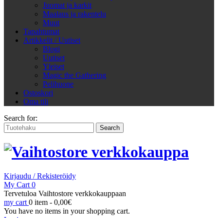
Juomat ja karkit
Maalaus ja rakentelu
Muut
Tapahtumat
Artikkelit / Uutiset
Blogi
Uutiset
Yleiset
Magic the Gathering
Pelihuone
Ostoskori
Oma tili
Search for:
Kirjaudu / Rekisteröidy
My Cart
0
Tervetuloa Vaihtostore verkkokauppaan
my cart
0 item -
0,00
€
You have no items in your shopping cart.