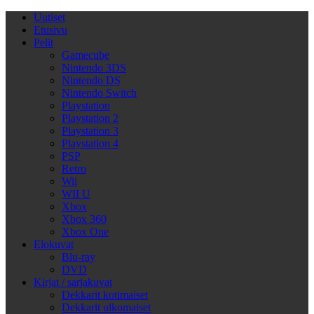
Uutiset
Etusivu
Pelit
Gamecube
Nintendo 3DS
Nintendo DS
Nintendo Switch
Playstation
Playstation 2
Playstation 3
Playstation 4
PSP
Retro
Wii
WII U
Xbox
Xbox 360
Xbox One
Elokuvat
Blu-ray
DVD
Kirjat / sarjakuvat
Dekkarit kotimaiset
Dekkarit ulkomaiset