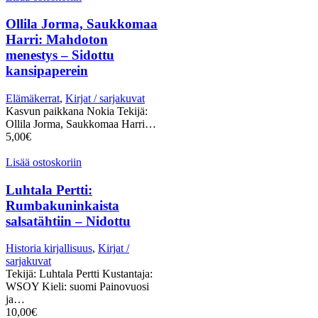
Ollila Jorma, Saukkomaa
Harri: Mahdoton
menestys – Sidottu
kansipaperein
Elämäkerrat
,
Kirjat / sarjakuvat
Kasvun paikkana Nokia Tekijä:
Ollila Jorma, Saukkomaa Harri…
5,00
€
Lisää ostoskoriin
Luhtala Pertti:
Rumbakuninkaista
salsatähtiin – Nidottu
Historia kirjallisuus
,
Kirjat /
sarjakuvat
Tekijä: Luhtala Pertti Kustantaja:
WSOY Kieli: suomi Painovuosi
ja…
10,00
€