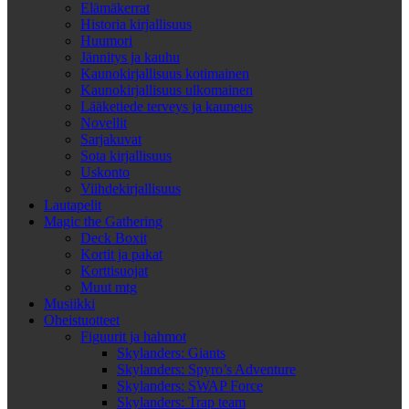
Elämäkerrat
Historia kirjallisuus
Huumori
Jännitys ja kauhu
Kaunokirjallisuus kotimainen
Kaunokirjallisuus ulkomainen
Lääketiede terveys ja kauneus
Novellit
Sarjakuvat
Sota kirjallisuus
Uskonto
Viihdekirjallisuus
Lautapelit
Magic the Gathering
Deck Boxit
Kortit ja pakat
Korttisuojat
Muut mtg
Musiikki
Oheistuotteet
Figuurit ja hahmot
Skylanders: Giants
Skylanders: Spyro’s Adventure
Skylanders: SWAP Force
Skylanders: Trap team