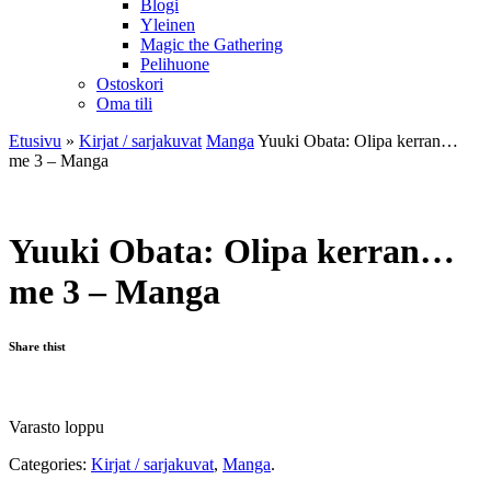
Blogi
Yleinen
Magic the Gathering
Pelihuone
Ostoskori
Oma tili
Etusivu
»
Kirjat / sarjakuvat
Manga
Yuuki Obata: Olipa kerran…
me 3 – Manga
Yuuki Obata: Olipa kerran…
me 3 – Manga
Share thist
Varasto loppu
Categories:
Kirjat / sarjakuvat
,
Manga
.