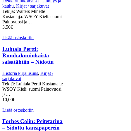
Dekkarit ulkomaiset
,
Jännitys ja
kauhu
,
Kirjat / sarjakuvat
Tekijä: Walters Minette
Kustantaja: WSOY Kieli: suomi
Painovuosi ja…
3,50
€
Lisää ostoskoriin
Luhtala Pertti:
Rumbakuninkaista
salsatähtiin – Nidottu
Historia kirjallisuus
,
Kirjat /
sarjakuvat
Tekijä: Luhtala Pertti Kustantaja:
WSOY Kieli: suomi Painovuosi
ja…
10,00
€
Lisää ostoskoriin
Forbes Colin: Peitetarina
– Sidottu kansipaperein