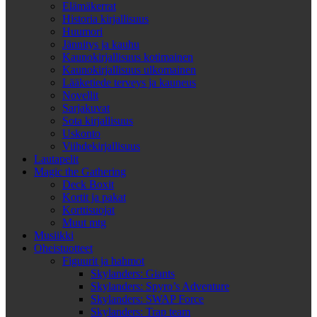
Elämäkerrat
Historia kirjallisuus
Huumori
Jännitys ja kauhu
Kaunokirjallisuus kotimainen
Kaunokirjallisuus ulkomainen
Lääketiede terveys ja kauneus
Novellit
Sarjakuvat
Sota kirjallisuus
Uskonto
Viihdekirjallisuus
Lautapelit
Magic the Gathering
Deck Boxit
Kortit ja pakat
Korttisuojat
Muut mtg
Musiikki
Oheistuotteet
Figuurit ja hahmot
Skylanders: Giants
Skylanders: Spyro’s Adventure
Skylanders: SWAP Force
Skylanders: Trap team