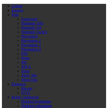
Uutiset
Etusivu
Pelit
Gamecube
Nintendo 3DS
Nintendo DS
Nintendo Switch
Playstation
Playstation 2
Playstation 3
Playstation 4
PSP
Retro
Wii
WII U
Xbox
Xbox 360
Xbox One
Elokuvat
Blu-ray
DVD
Kirjat / sarjakuvat
Dekkarit kotimaiset
Dekkarit ulkomaiset