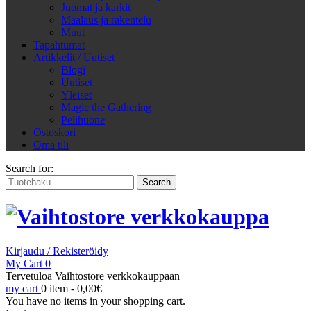
Juomat ja karkit
Maalaus ja rakentelu
Muut
Tapahtumat
Artikkelit / Uutiset
Blogi
Uutiset
Yleiset
Magic the Gathering
Pelihuone
Ostoskori
Oma tili
Search for:
Kirjaudu / Rekisteröidy
My Cart
0
Tervetuloa Vaihtostore verkkokauppaan
my cart
0 item -
0,00
€
You have no items in your shopping cart.