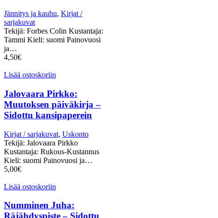
Jännitys ja kauhu
,
Kirjat /
sarjakuvat
Tekijä: Forbes Colin Kustantaja:
Tammi Kieli: suomi Painovuosi
ja…
4,50
€
Lisää ostoskoriin
Jalovaara Pirkko:
Muutoksen päiväkirja –
Sidottu kansipaperein
Kirjat / sarjakuvat
,
Uskonto
Tekijä: Jalovaara Pirkko
Kustantaja: Rukous-Kustannus
Kieli: suomi Painovuosi ja…
5,00
€
Lisää ostoskoriin
Numminen Juha:
Räjähdyspiste – Sidottu