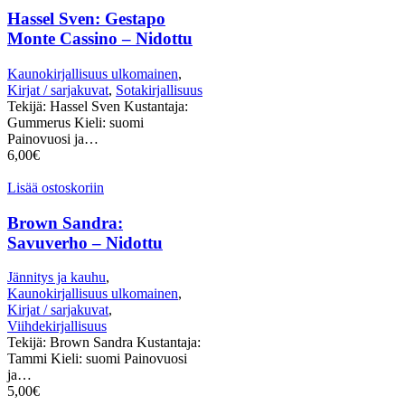
Hassel Sven: Gestapo
Monte Cassino – Nidottu
Kaunokirjallisuus ulkomainen
,
Kirjat / sarjakuvat
,
Sotakirjallisuus
Tekijä: Hassel Sven Kustantaja:
Gummerus Kieli: suomi
Painovuosi ja…
6,00
€
Lisää ostoskoriin
Brown Sandra:
Savuverho – Nidottu
Jännitys ja kauhu
,
Kaunokirjallisuus ulkomainen
,
Kirjat / sarjakuvat
,
Viihdekirjallisuus
Tekijä: Brown Sandra Kustantaja:
Tammi Kieli: suomi Painovuosi
ja…
5,00
€