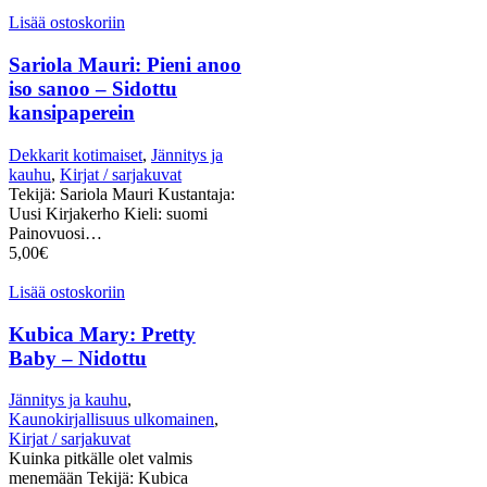
Lisää ostoskoriin
Sariola Mauri: Pieni anoo
iso sanoo – Sidottu
kansipaperein
Dekkarit kotimaiset
,
Jännitys ja
kauhu
,
Kirjat / sarjakuvat
Tekijä: Sariola Mauri Kustantaja:
Uusi Kirjakerho Kieli: suomi
Painovuosi…
5,00
€
Lisää ostoskoriin
Kubica Mary: Pretty
Baby – Nidottu
Jännitys ja kauhu
,
Kaunokirjallisuus ulkomainen
,
Kirjat / sarjakuvat
Kuinka pitkälle olet valmis
menemään Tekijä: Kubica