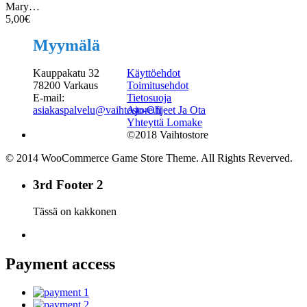
Mary…
5,00
€
Myymälä
Kauppakatu 32
Käyttöehdot
78200 Varkaus
Toimitusehdot
E-mail:
Tietosuoja
asiakaspalvelu@vaihtostore.fi
Ajo-Ohjeet Ja Ota
Yhteyttä Lomake
©2018 Vaihtostore
© 2014 WooCommerce Game Store Theme. All Rights Reverved.
3rd Footer 2
Tässä on kakkonen
Payment access