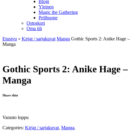
Blogi
Yleinen
Magic the Gathering
Pelihuone
Ostoskori
Oma tili
Etusivu
»
Kirjat / sarjakuvat
Manga
Gothic Sports 2: Anike Hage –
Manga
Gothic Sports 2: Anike Hage –
Manga
Share thist
Varasto loppu
Categories:
Kirjat / sarjakuvat
,
Manga
.