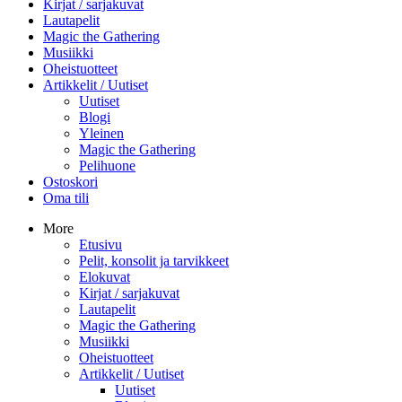
Kirjat / sarjakuvat
Lautapelit
Magic the Gathering
Musiikki
Oheistuotteet
Artikkelit / Uutiset
Uutiset
Blogi
Yleinen
Magic the Gathering
Pelihuone
Ostoskori
Oma tili
More
Etusivu
Pelit, konsolit ja tarvikkeet
Elokuvat
Kirjat / sarjakuvat
Lautapelit
Magic the Gathering
Musiikki
Oheistuotteet
Artikkelit / Uutiset
Uutiset