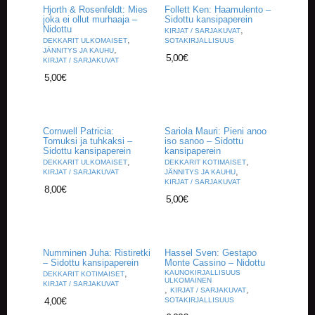
A
Hjorth & Rosenfeldt: Mies
Follett Ken: Haamulento –
T
joka ei ollut murhaaja –
Sidottu kansipaperein
Nidottu
,
H
KIRJAT / SARJAKUVAT
,
DEKKARIT ULKOMAISET
SOTAKIRJALLISUUS
E
,
JÄNNITYS JA KAUHU
R
5,00
€
KIRJAT / SARJAKUVAT
I
5,00
€
N
G
M
Cornwell Patricia:
Sariola Mauri: Pieni anoo
U
Tomuksi ja tuhkaksi –
iso sanoo – Sidottu
S
Sidottu kansipaperein
kansipaperein
,
,
I
DEKKARIT ULKOMAISET
DEKKARIT KOTIMAISET
,
KIRJAT / SARJAKUVAT
JÄNNITYS JA KAUHU
I
KIRJAT / SARJAKUVAT
K
8,00
€
5,00
€
K
I
O
Numminen Juha: Ristiretki
Hassel Sven: Gestapo
H
– Sidottu kansipaperein
Monte Cassino – Nidottu
E
,
KAUNOKIRJALLISUUS
DEKKARIT KOTIMAISET
I
ULKOMAINEN
KIRJAT / SARJAKUVAT
,
,
KIRJAT / SARJAKUVAT
S
4,00
€
SOTAKIRJALLISUUS
T