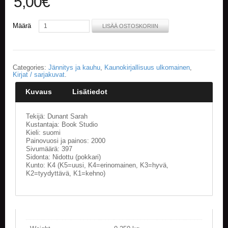
5,00
€
E
Määrä
LISÄÄ OSTOSKORIIN
L
O
K
U
V
Categories:
Jännitys ja kauhu
,
Kaunokirjallisuus ulkomainen
,
A
Kirjat / sarjakuvat
.
T
Kuvaus
Lisätiedot
K
I
Tekijä: Dunant Sarah
R
Kustantaja: Book Studio
J
Kieli: suomi
Painovuosi ja painos: 2000
A
Sivumäärä: 397
T
Sidonta: Nidottu (pokkari)
/
Kunto: K4 (K5=uusi, K4=erinomainen, K3=hyvä,
S
K2=tyydyttävä, K1=kehno)
A
R
J
A
K
U