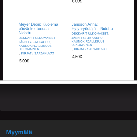
6,00
€
U
O
T
T
E
Meyer Deon: Kuolema
Jansson Anna:
päivänkoitteessa –
Hylynryöstäjä – Nidottu
E
Nidottu
,
DEKKARIT ULKOMAISET
T
,
,
DEKKARIT ULKOMAISET
JÄNNITYS JA KAUHU
,
KAUNOKIRJALLISUUS
JÄNNITYS JA KAUHU
ULKOMAINEN
KAUNOKIRJALLISUUS
T
,
ULKOMAINEN
KIRJAT / SARJAKUVAT
,
A
KIRJAT / SARJAKUVAT
4,50
€
P
5,00
€
A
H
T
U
M
A
T
A
R
T
I
Myymälä
K