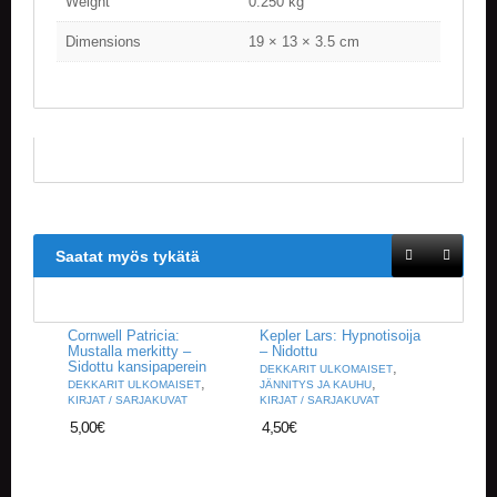
Weight
0.250 kg
V
A
Dimensions
19 × 13 × 3.5 cm
T
L
A
U
T
A
P
E
L
Saatat myös tykätä
I
T
M
Cornwell Patricia:
Kepler Lars: Hypnotisoija
A
Mustalla merkitty –
– Nidottu
G
Sidottu kansipaperein
,
DEKKARIT ULKOMAISET
,
,
I
DEKKARIT ULKOMAISET
JÄNNITYS JA KAUHU
KIRJAT / SARJAKUVAT
KIRJAT / SARJAKUVAT
C
T
5,00
€
4,50
€
H
E
G