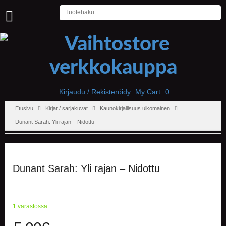
U
U
T
I
S
E
T
Kirjaudu / Rekisteröidy
My Cart
0
Etusivu
Kirjat / sarjakuvat
Kaunokirjallisuus ulkomainen
E
T
Dunant Sarah: Yli rajan – Nidottu
U
S
I
V
U
Dunant Sarah: Yli rajan – Nidottu
P
E
L
1 varastossa
I
T