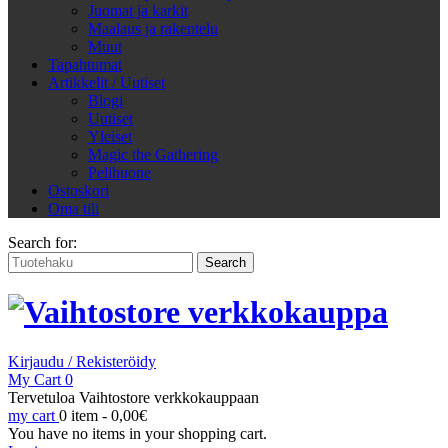
Juomat ja karkit
Maalaus ja rakentelu
Muut
Tapahtumat
Artikkelit / Uutiset
Blogi
Uutiset
Yleiset
Magic the Gathering
Pelihuone
Ostoskori
Oma tili
Search for:
Kirjaudu / Rekisteröidy
My Cart
0
Tervetuloa Vaihtostore verkkokauppaan
my cart
0 item -
0,00
€
You have no items in your shopping cart.