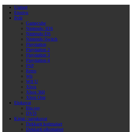
Uutiset
Etusivu
Pelit
Gamecube
Nintendo 3DS
Nintendo DS
Nintendo Switch
Playstation
Playstation 2
Playstation 3
Playstation 4
PSP
Retro
Wii
WII U
Xbox
Xbox 360
Xbox One
Elokuvat
Blu-ray
DVD
Kirjat / sarjakuvat
Dekkarit kotimaiset
Dekkarit ulkomaiset