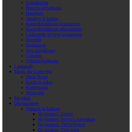
Elämäkerrat
Historia kirjallisuus
Huumori
Jännitys ja kauhu
Kaunokirjallisuus kotimainen
Kaunokirjallisuus ulkomainen
Lääketiede terveys ja kauneus
Novellit
Sarjakuvat
Sota kirjallisuus
Uskonto
Viihdekirjallisuus
Lautapelit
Magic the Gathering
Deck Boxit
Kortit ja pakat
Korttisuojat
Muut mtg
Musiikki
Oheistuotteet
Figuurit ja hahmot
Skylanders: Giants
Skylanders: Spyro’s Adventure
Skylanders: SWAP Force
Skylanders: Trap team