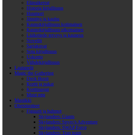
Elämäkerrat
Historia kirjallisuus
Huumori
Jännitys ja kauhu
Kaunokirjallisuus kotimainen
Kaunokirjallisuus ulkomainen
Lääketiede terveys ja kauneus
Novellit
Sarjakuvat
Sota kirjallisuus
Uskonto
Viihdekirjallisuus
Lautapelit
Magic the Gathering
Deck Boxit
Kortit ja pakat
Korttisuojat
Muut mtg
Musiikki
Oheistuotteet
Figuurit ja hahmot
Skylanders: Giants
Skylanders: Spyro’s Adventure
Skylanders: SWAP Force
Skylanders: Trap team