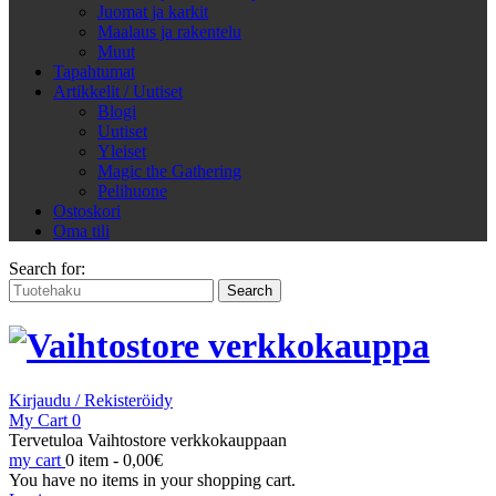
Juomat ja karkit
Maalaus ja rakentelu
Muut
Tapahtumat
Artikkelit / Uutiset
Blogi
Uutiset
Yleiset
Magic the Gathering
Pelihuone
Ostoskori
Oma tili
Search for:
Kirjaudu / Rekisteröidy
My Cart
0
Tervetuloa Vaihtostore verkkokauppaan
my cart
0 item -
0,00
€
You have no items in your shopping cart.