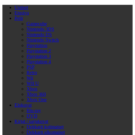
Uutiset
Etusivu
Pelit
Gamecube
Nintendo 3DS
Nintendo DS
Nintendo Switch
Playstation
Playstation 2
Playstation 3
Playstation 4
PSP
Retro
Wii
WII U
Xbox
Xbox 360
Xbox One
Elokuvat
Blu-ray
DVD
Kirjat / sarjakuvat
Dekkarit kotimaiset
Dekkarit ulkomaiset