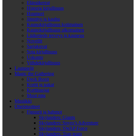
Elämäkerrat
Historia kirjallisuus
Huumori
Jännitys ja kauhu
Kaunokirjallisuus kotimainen
Kaunokirjallisuus ulkomainen
Lääketiede terveys ja kauneus
Novellit
Sarjakuvat
Sota kirjallisuus
Uskonto
Viihdekirjallisuus
Lautapelit
Magic the Gathering
Deck Boxit
Kortit ja pakat
Korttisuojat
Muut mtg
Musiikki
Oheistuotteet
Figuurit ja hahmot
Skylanders: Giants
Skylanders: Spyro’s Adventure
Skylanders: SWAP Force
Skylanders: Trap team