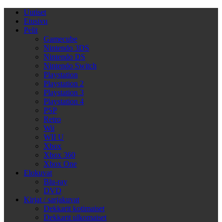
Uutiset
Etusivu
Pelit
Gamecube
Nintendo 3DS
Nintendo DS
Nintendo Switch
Playstation
Playstation 2
Playstation 3
Playstation 4
PSP
Retro
Wii
WII U
Xbox
Xbox 360
Xbox One
Elokuvat
Blu-ray
DVD
Kirjat / sarjakuvat
Dekkarit kotimaiset
Dekkarit ulkomaiset