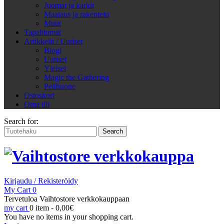
Juomat ja karkit
Maalaus ja rakentelu
Muut
Tapahtumat
Artikkelit / Uutiset
Blogi
Uutiset
Yleiset
Magic the Gathering
Pelihuone
Ostoskori
Oma tili
Search for:
Kirjaudu / Rekisteröidy
My Cart
0
Tervetuloa Vaihtostore verkkokauppaan
my cart
0 item -
0,00
€
You have no items in your shopping cart.