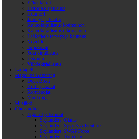
Elämäkerrat
Historia kirjallisuus
Huumori
Jännitys ja kauhu
Kaunokirjallisuus kotimainen
Kaunokirjallisuus ulkomainen
Lääketiede terveys ja kauneus
Novellit
Sarjakuvat
Sota kirjallisuus
Uskonto
Viihdekirjallisuus
Lautapelit
Magic the Gathering
Deck Boxit
Kortit ja pakat
Korttisuojat
Muut mtg
Musiikki
Oheistuotteet
Figuurit ja hahmot
Skylanders: Giants
Skylanders: Spyro’s Adventure
Skylanders: SWAP Force
Skylanders: Trap team