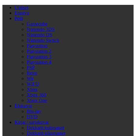
Uutiset
Etusivu
Pelit
Gamecube
Nintendo 3DS
Nintendo DS
Nintendo Switch
Playstation
Playstation 2
Playstation 3
Playstation 4
PSP
Retro
Wii
WII U
Xbox
Xbox 360
Xbox One
Elokuvat
Blu-ray
DVD
Kirjat / sarjakuvat
Dekkarit kotimaiset
Dekkarit ulkomaiset