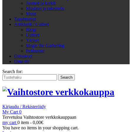
Juomat ja karkit
Maalaus ja rakentelu
Muut
Tapahtumat
Artikkelit / Uutiset
Blogi
Uutiset
Yleiset
Magic the Gathering
Pelihuone
Ostoskori
Oma tili
Search for:
Kirjaudu / Rekisteröidy
My Cart
0
Tervetuloa Vaihtostore verkkokauppaan
my cart
0 item -
0,00
€
You have no items in your shopping cart.