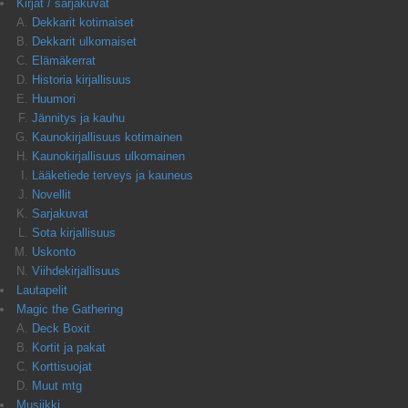
Kirjat / sarjakuvat
Dekkarit kotimaiset
Dekkarit ulkomaiset
Elämäkerrat
Historia kirjallisuus
Huumori
Jännitys ja kauhu
Kaunokirjallisuus kotimainen
Kaunokirjallisuus ulkomainen
Lääketiede terveys ja kauneus
Novellit
Sarjakuvat
Sota kirjallisuus
Uskonto
Viihdekirjallisuus
Lautapelit
Magic the Gathering
Deck Boxit
Kortit ja pakat
Korttisuojat
Muut mtg
Musiikki