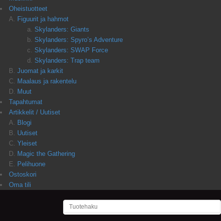
Oheistuotteet
Figuurit ja hahmot
Skylanders: Giants
Skylanders: Spyro’s Adventure
Skylanders: SWAP Force
Skylanders: Trap team
Juomat ja karkit
Maalaus ja rakentelu
Muut
Tapahtumat
Artikkelit / Uutiset
Blogi
Uutiset
Yleiset
Magic the Gathering
Pelihuone
Ostoskori
Oma tili