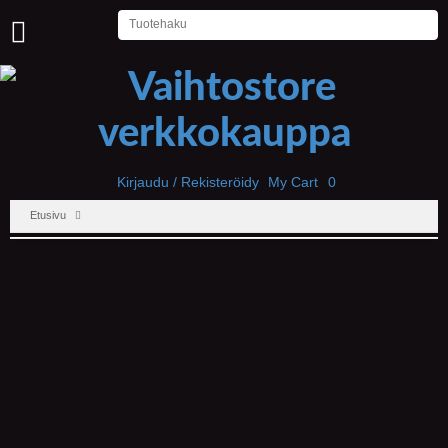
U
U
T
I
S
E
T
Kirjaudu / Rekisteröidy
My Cart
0
Etusivu
E
T
U
S
I
V
U
P
E
L
I
T