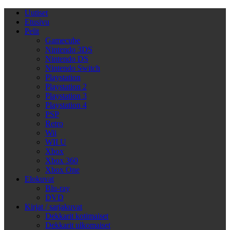
Uutiset
Etusivu
Pelit
Gamecube
Nintendo 3DS
Nintendo DS
Nintendo Switch
Playstation
Playstation 2
Playstation 3
Playstation 4
PSP
Retro
Wii
WII U
Xbox
Xbox 360
Xbox One
Elokuvat
Blu-ray
DVD
Kirjat / sarjakuvat
Dekkarit kotimaiset
Dekkarit ulkomaiset