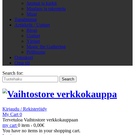
Juomat ja karkit
Maalaus ja rakentelu
Muut
Tapahtumat
Artikkelit / Uutiset
Blogi
Uutiset
Yleiset
Magic the Gathering
Pelihuone
Ostoskori
Oma tili
Search for:
Kirjaudu / Rekisteröidy
My Cart
0
Tervetuloa Vaihtostore verkkokauppaan
my cart
0 item -
0,00
€
You have no items in your shopping cart.