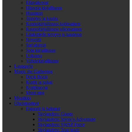
Elämäkerrat
Historia kirjallisuus
Huumori
Jännitys ja kauhu
Kaunokirjallisuus kotimainen
Kaunokirjallisuus ulkomainen
Lääketiede terveys ja kauneus
Novellit
Sarjakuvat
Sota kirjallisuus
Uskonto
Viihdekirjallisuus
Lautapelit
Magic the Gathering
Deck Boxit
Kortit ja pakat
Korttisuojat
Muut mtg
Musiikki
Oheistuotteet
Figuurit ja hahmot
Skylanders: Giants
Skylanders: Spyro’s Adventure
Skylanders: SWAP Force
Skylanders: Trap team