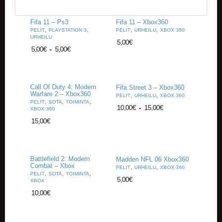
V
A
Fifa 11 – Ps3
Fifa 11 – Xbox360
T
,
,
,
,
PELIT
PLAYSTATION 3
PELIT
URHEILU
XBOX 360
URHEILU
5,00
€
L
5,00
€
-
5,00
€
A
U
T
A
Call Of Duty 4: Modern
Fifa Street 3 – Xbox360
P
Warfare 2 – Xbox360
,
,
PELIT
URHEILU
XBOX 360
E
,
,
,
PELIT
SOTA
TOIMINTA
L
10,00
€
-
15,00
€
XBOX 360
I
15,00
€
T
M
A
Battlefield 2: Modern
Madden NFL 06 Xbox360
G
Combat – Xbox
,
,
PELIT
URHEILU
XBOX 360
I
,
,
,
PELIT
SOTA
TOIMINTA
5,00
€
C
XBOX
T
10,00
€
H
E
G