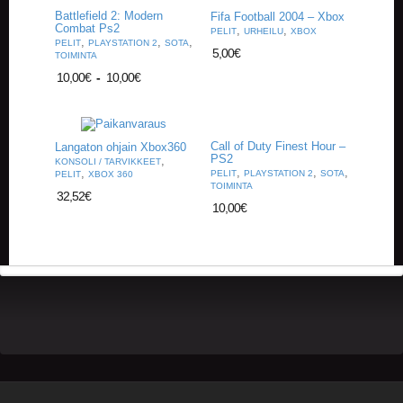
A
Battlefield 2: Modern
Fifa Football 2004 – Xbox
T
Combat Ps2
,
,
PELIT
URHEILU
XBOX
H
,
,
,
PELIT
PLAYSTATION 2
SOTA
5,00
€
E
TOIMINTA
R
10,00
€
-
10,00
€
I
N
G
Call of Duty Finest Hour –
Langaton ohjain Xbox360
M
PS2
,
KONSOLI / TARVIKKEET
,
,
,
,
U
PELIT
PLAYSTATION 2
SOTA
PELIT
XBOX 360
TOIMINTA
S
32,52
€
I
10,00
€
I
K
K
I
O
H
E
I
S
T