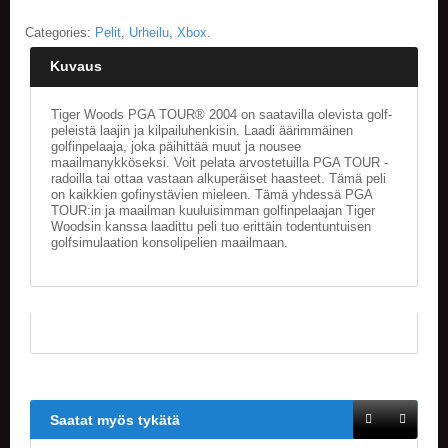
Categories:
Pelit
,
Urheilu
,
Xbox
.
E
L
Kuvaus
O
K
U
Tiger Woods PGA TOUR® 2004 on saatavilla olevista golf-
V
peleistä laajin ja kilpailuhenkisin. Laadi äärimmäinen
A
golfinpelaaja, joka päihittää muut ja nousee
T
maailmanykköseksi. Voit pelata arvostetuilla PGA TOUR -
radoilla tai ottaa vastaan alkuperäiset haasteet. Tämä peli
on kaikkien gofinystävien mieleen. Tämä yhdessä PGA
K
TOUR:in ja maailman kuuluisimman golfinpelaajan Tiger
I
Woodsin kanssa laadittu peli tuo erittäin todentuntuisen
R
golfsimulaation konsolipelien maailmaan.
J
A
T
/
S
A
R
J
A
Saatat myös tykätä
K
U