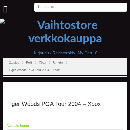
U
U
T
I
S
E
T
Kirjaudu / Rekisteröidy
My Cart
0
Etusivu
Pelit
Xbox
Urheilu
E
T
Tiger Woods PGA Tour 2004 – Xbox
U
S
I
V
U
Tiger Woods PGA Tour 2004 – Xbox
P
E
L
I
Varasto loppu
T