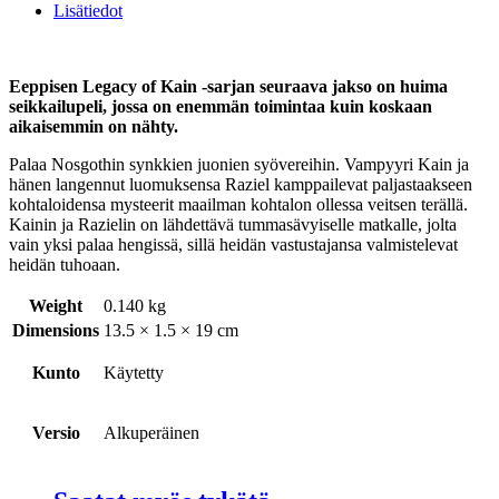
Lisätiedot
Eeppisen Legacy of Kain -sarjan seuraava jakso on huima
seikkailupeli, jossa on enemmän toimintaa kuin koskaan
aikaisemmin on nähty.
Palaa Nosgothin synkkien juonien syövereihin. Vampyyri Kain ja
hänen langennut luomuksensa Raziel kamppailevat paljastaakseen
kohtaloidensa mysteerit maailman kohtalon ollessa veitsen terällä.
Kainin ja Razielin on lähdettävä tummasävyiselle matkalle, jolta
vain yksi palaa hengissä, sillä heidän vastustajansa valmistelevat
heidän tuhoaan.
Weight
0.140 kg
Dimensions
13.5 × 1.5 × 19 cm
Kunto
Käytetty
Versio
Alkuperäinen