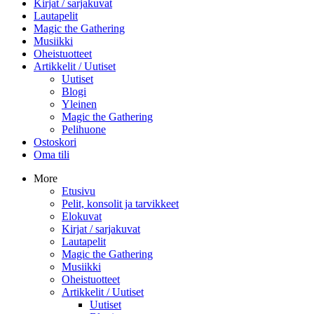
Kirjat / sarjakuvat
Lautapelit
Magic the Gathering
Musiikki
Oheistuotteet
Artikkelit / Uutiset
Uutiset
Blogi
Yleinen
Magic the Gathering
Pelihuone
Ostoskori
Oma tili
More
Etusivu
Pelit, konsolit ja tarvikkeet
Elokuvat
Kirjat / sarjakuvat
Lautapelit
Magic the Gathering
Musiikki
Oheistuotteet
Artikkelit / Uutiset
Uutiset