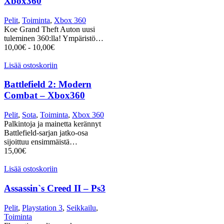
Xbox360
Pelit
,
Toiminta
,
Xbox 360
Koe Grand Theft Auton uusi
tuleminen 360:lla! Ympäristö…
10,00
€
-
10,00
€
Lisää ostoskoriin
Battlefield 2: Modern
Combat – Xbox360
Pelit
,
Sota
,
Toiminta
,
Xbox 360
Palkintoja ja mainetta kerännyt
Battlefield-sarjan jatko-osa
sijoittuu ensimmäistä…
15,00
€
Lisää ostoskoriin
Assassin`s Creed II – Ps3
Pelit
,
Playstation 3
,
Seikkailu
,
Toiminta