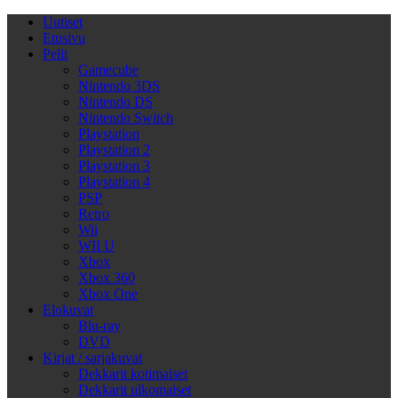
Uutiset
Etusivu
Pelit
Gamecube
Nintendo 3DS
Nintendo DS
Nintendo Switch
Playstation
Playstation 2
Playstation 3
Playstation 4
PSP
Retro
Wii
WII U
Xbox
Xbox 360
Xbox One
Elokuvat
Blu-ray
DVD
Kirjat / sarjakuvat
Dekkarit kotimaiset
Dekkarit ulkomaiset