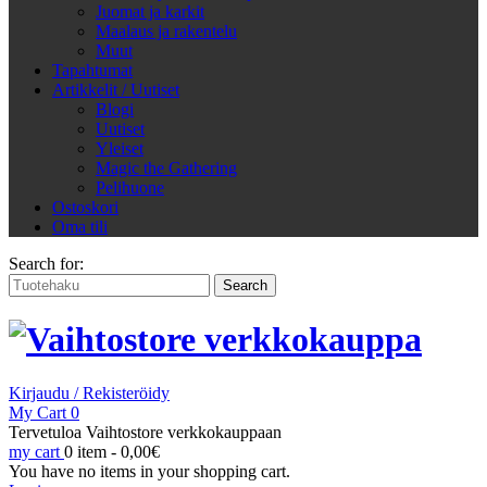
Juomat ja karkit
Maalaus ja rakentelu
Muut
Tapahtumat
Artikkelit / Uutiset
Blogi
Uutiset
Yleiset
Magic the Gathering
Pelihuone
Ostoskori
Oma tili
Search for:
Kirjaudu / Rekisteröidy
My Cart
0
Tervetuloa Vaihtostore verkkokauppaan
my cart
0 item -
0,00
€
You have no items in your shopping cart.