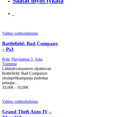
Saatat myös tykätä
Valitse vaihtoehdoista
Battlefield: Bad Company
– Ps3
Pelit
,
Playstation 3
,
Sota
,
Toiminta
Lähitulevaisuuteen sijoittuvan
Battlefield: Bad Companyn
yksinpelikampanja pudottaa
pelaajat…
10,00
€
-
10,00
€
Valitse vaihtoehdoista
Grand Theft Auto IV –