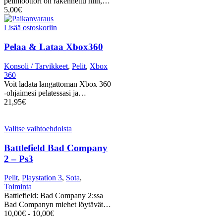
pelimoottori on rakennettu niin,…
5,00
€
Lisää ostoskoriin
Pelaa & Lataa Xbox360
Konsoli / Tarvikkeet
,
Pelit
,
Xbox
360
Voit ladata langattoman Xbox 360
-ohjaimesi pelatessasi ja…
21,95
€
Valitse vaihtoehdoista
Battlefield Bad Company
2 – Ps3
Pelit
,
Playstation 3
,
Sota
,
Toiminta
Battlefield: Bad Company 2:ssa
Bad Companyn miehet löytävät…
10,00
€
-
10,00
€