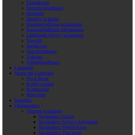
Elämäkerrat
Historia kirjallisuus
Huumori
Jännitys ja kauhu
Kaunokirjallisuus kotimainen
Kaunokirjallisuus ulkomainen
Lääketiede terveys ja kauneus
Novellit
Sarjakuvat
Sota kirjallisuus
Uskonto
Viihdekirjallisuus
Lautapelit
Magic the Gathering
Deck Boxit
Kortit ja pakat
Korttisuojat
Muut mtg
Musiikki
Oheistuotteet
Figuurit ja hahmot
Skylanders: Giants
Skylanders: Spyro’s Adventure
Skylanders: SWAP Force
Skylanders: Trap team