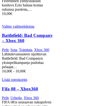
Florentinen ylimyssukuun
kuuluva Ezio haluaa kostaa
sukunsa puolesta,…
10,00
€
Valitse vaihtoehdoista
Battlefield: Bad Company
– Xbox 360
Pelit
,
Sota
,
Toiminta
,
Xbox 360
Lähitulevaisuuteen sijoittuvan
Battlefield: Bad Companyn
yksinpelikampanja pudottaa
pelaajat…
10,00
€
-
10,00
€
Lisää ostoskoriin
Fifa 08 – Xbox360
Pelit
,
Urheilu
,
Xbox 360
FIFA 08:n seuraavan sukupolven