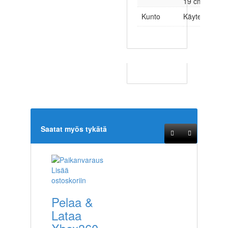
19 cm
Kunto
Käytetty
Saatat myös tykätä
Lisää
ostoskoriin
Pelaa &
Lataa