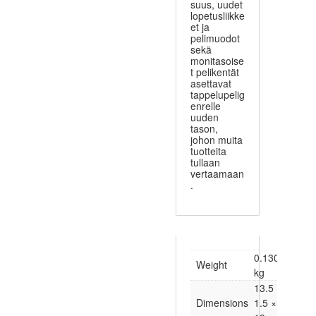
suus, uudet
lopetusliikke
et ja
pelimuodot
sekä
monitasoise
t pelikentät
asettavat
tappelupelig
enrelle
uuden
tason,
johon muita
tuotteita
tullaan
vertaamaan
.
0.130
Weight
kg
13.5 ×
Dimensions
1.5 ×