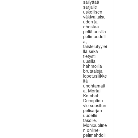
säilyttää
sarjalle
uskollisen
väkivaltaisu
uden ja
ehostaa
peliä uusilla
pelimuodoill
a,
taistelutyylei
llä sekä
tietysti
uusilla
hahmoilla
brutaaleja
lopetusliikke
itä
unohtamatt
a. Mortal
Kombat:
Deception
vie suositun
pelisarjan
uudelle
tasolle.
Monipuoline
n online-
pelimahdolli