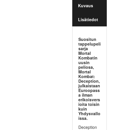
Kuvaus
Lisätiedot
Suositun
tappelupeli
sarja
Mortal
Kombatin
uusin
peliosa,
Mortal
Kombat:
Deception,
julkaistaan
Euroopass
a ilman
erikoisvers
ioita toisin
kuin
Yhdysvallo
issa.
Deception