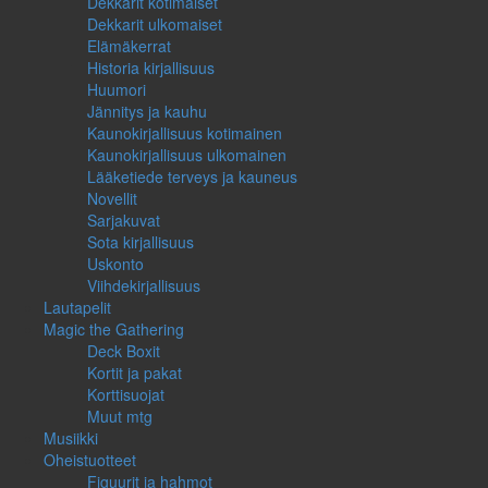
Dekkarit kotimaiset
Dekkarit ulkomaiset
Elämäkerrat
Historia kirjallisuus
Huumori
Jännitys ja kauhu
Kaunokirjallisuus kotimainen
Kaunokirjallisuus ulkomainen
Lääketiede terveys ja kauneus
Novellit
Sarjakuvat
Sota kirjallisuus
Uskonto
Viihdekirjallisuus
Lautapelit
Magic the Gathering
Deck Boxit
Kortit ja pakat
Korttisuojat
Muut mtg
Musiikki
Oheistuotteet
Figuurit ja hahmot