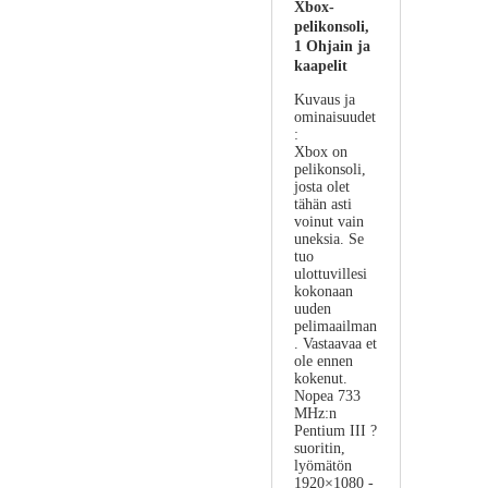
Xbox-
pelikonsoli,
1 Ohjain ja
kaapelit
Kuvaus ja
ominaisuudet
:
Xbox on
pelikonsoli,
josta olet
tähän asti
voinut vain
uneksia. Se
tuo
ulottuvillesi
kokonaan
uuden
pelimaailman
. Vastaavaa et
ole ennen
kokenut.
Nopea 733
MHz:n
Pentium III ?
suoritin,
lyömätön
1920×1080 -