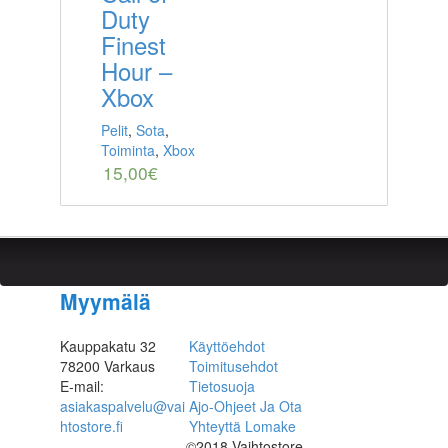
Duty
Finest
Hour –
Xbox
Pelit
,
Sota
,
Toiminta
,
Xbox
15,00
€
Myymälä
Kauppakatu 32
Käyttöehdot
78200 Varkaus
Toimitusehdot
E-mail:
Tietosuoja
asiakaspalvelu@vai
Ajo-Ohjeet Ja Ota
htostore.fi
Yhteyttä Lomake
©2018 Vaihtostore