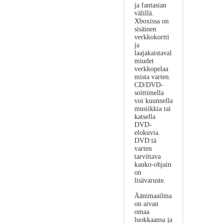
ja fantasian
välillä.
Xboxissa on
sisäinen
verkkokortti
ja
laajakaistaval
miudet
verkkopelaa
mista varten.
CD/DVD-
soittimella
voi kuunnella
musiikkia tai
katsella
DVD-
elokuvia.
DVD:tä
varten
tarvittava
kauko-ohjain
on
lisävaruste.
Äänimaailma
on aivan
omaa
luokkaansa ja