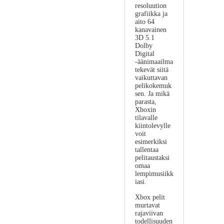
resoluution
grafiikka ja
aito 64
kanavainen
3D 5.1
Dolby
Digital
-äänimaailma
tekevät siitä
vaikuttavan
pelikokemuk
sen. Ja mikä
parasta,
Xboxin
tilavalle
kiintolevylle
voit
esimerkiksi
tallentaa
pelitaustaksi
omaa
lempimusiikk
iasi.
Xbox pelit
murtavat
rajaviivan
todellisuuden