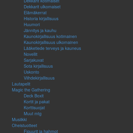
Dekkarit kotimaiset
Dekkarit ulkomaiset
Elämäkerrat
Historia kirjallisuus
Huumori
Jännitys ja kauhu
Kaunokirjallisuus kotimainen
Kaunokirjallisuus ulkomainen
Lääketiede terveys ja kauneus
Novellit
Sarjakuvat
Sota kirjallisuus
Uskonto
Viihdekirjallisuus
Lautapelit
Magic the Gathering
Deck Boxit
Kortit ja pakat
Korttisuojat
Muut mtg
Musiikki
Oheistuotteet
Figuurit ja hahmot