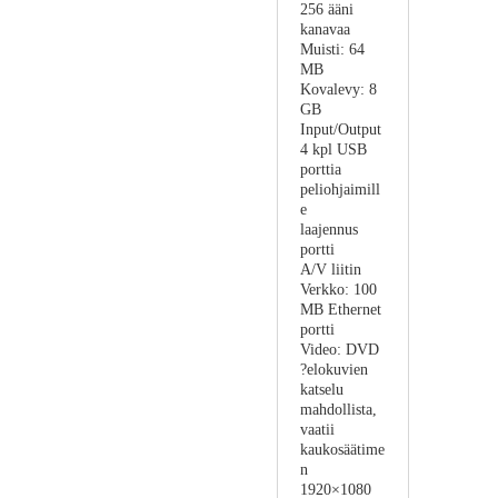
256 ääni
kanavaa
Muisti: 64
MB
Kovalevy: 8
GB
Input/Output
4 kpl USB
porttia
peliohjaimill
e
laajennus
portti
A/V liitin
Verkko: 100
MB Ethernet
portti
Video: DVD
?elokuvien
katselu
mahdollista,
vaatii
kaukosäätime
n
1920×1080