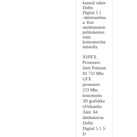
konsoli tukee
Dolby
Digital 5.1
-äänimaailma
a. Koe
unohtumaton
pelikokemus
esim.
kotiteatterilai
tteistolla.
XSPEX:
Prosessori:
Intel Pentium
III 733 Mhz
GFX
prosessori:
233 Mhz
kustomoitu
3D grafiikka
nVidianilta
Ääni: 64
äänikanavaa
Dolby
Digital 5.1 3-
D