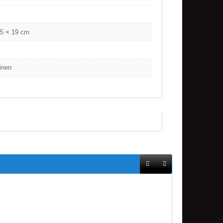
.5 × 19 cm
inen