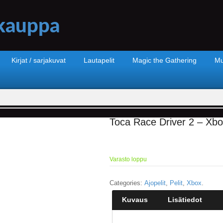
Kirjat / sarjakuvat
Lautapelit
Magic the Gathering
Mu
Toca Race Driver 2 – Xbo
Varasto loppu
Categories:
Ajopelit
,
Pelit
,
Xbox
.
Kuvaus
Lisätiedot