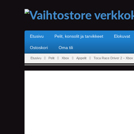
Etusivu
Pelit, konsolit ja tarvikkeet
Elokuvat
Ostoskori
Oma tili
Etusivu
Pelit
Xbox
Ajopelit
Toca Race Driver 2 – Xbox