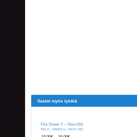
Saatat myös tykätä
Fifa Street 3 – Xbox360
,
,
PELIT
URHEILU
XBOX 360
10,00
€
-
15,00
€