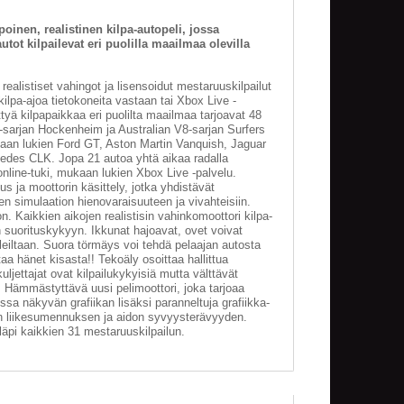
inen, realistinen kilpa-autopeli, jossa
ot kilpailevat eri puolilla maailmaa olevilla
realistiset vahingot ja lisensoidut mestaruuskilpailut
ilpa-ajoa tietokoneita vastaan tai Xbox Live -
ttyä kilpapaikkaa eri puolilta maailmaa tarjoavat 48
arjan Hockenheim ja Australian V8-sarjan Surfers
aan lukien Ford GT, Aston Martin Vanquish, Jaguar
des CLK. Jopa 21 autoa yhtä aikaa radalla
online-tuki, mukaan lukien Xbox Live -palvelu.
us ja moottorin käsittely, jotka yhdistävät
en simulaation hienovaraisuuteen ja vivahteisiin.
. Kaikkien aikojen realistisin vahinkomoottori kilpa-
n suorituskykyyn. Ikkunat hajoavat, ovet voivat
eleiltaan. Suora törmäys voi tehdä pelaajan autosta
aa hänet kisasta!! Tekoäly osoittaa hallittua
ljettajat ovat kilpailukykyisiä mutta välttävät
a. Hämmästyttävä uusi pelimoottori, joka tarjoaa
ssa näkyvän grafiikan lisäksi paranneltuja grafiikka-
sen liikesumennuksen ja aidon syvyysterävyyden.
t läpi kaikkien 31 mestaruuskilpailun.