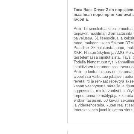
Toca Race Driver 2 on nopeatempo
maailman nopeimpiin kuuluvat aut
radoilla.
Pelin 15 simuloitua kilpailumuotoa, 
tarjoavat maailman dramaattisinta k
palvelussa. 31 lisensoitua ja keksi
rataa, mukaan lukien Saksan DTM-s
Paradise. 35 halukasta autoa, muk
XKR, Nissan Skyline ja AMG-Merce
taistelemassa sijoituksista. Täysi 
Todella hienostunut fysiikanmallinn
intuitiivisen tuntuman palkitsevuud
Pelin todentuntuisuus on uskomaton
ajopelissä vaikuttaa jokaisen auto
revetä irti ja renkaat repeytyä aks
kasan vääntynyttä metallia ja tiputt
aggressiota, minkä vuoksi tekoälyku
tarpeettomia törmäilyjä ja kolareit
erittäin tasaisen, 60 kuvaa sekunni
ja videotehosteita, kuten realisti
Interaktiivinen juoni kuljettaa sinu