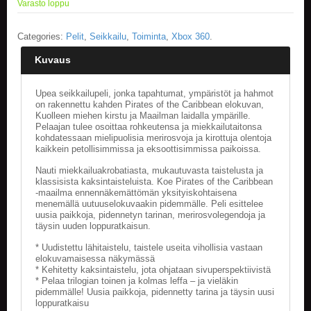
Varasto loppu
E
Categories:
Pelit
,
Seikkailu
,
Toiminta
,
Xbox 360
.
L
O
Kuvaus
K
U
V
Upea seikkailupeli, jonka tapahtumat, ympäristöt ja hahmot
A
on rakennettu kahden Pirates of the Caribbean elokuvan,
T
Kuolleen miehen kirstu ja Maailman laidalla ympärille.
Pelaajan tulee osoittaa rohkeutensa ja miekkailutaitonsa
kohdatessaan mielipuolisia merirosvoja ja kirottuja olentoja
K
kaikkein petollisimmissa ja eksoottisimmissa paikoissa.
I
R
Nauti miekkailuakrobatiasta, mukautuvasta taistelusta ja
J
klassisista kaksintaisteluista. Koe Pirates of the Caribbean
A
-maailma ennennäkemättömän yksityiskohtaisena
menemällä uutuuselokuvaakin pidemmälle. Peli esittelee
T
uusia paikkoja, pidennetyn tarinan, merirosvolegendoja ja
/
täysin uuden loppuratkaisun.
S
A
* Uudistettu lähitaistelu, taistele useita vihollisia vastaan
R
elokuvamaisessa näkymässä
J
* Kehitetty kaksintaistelu, jota ohjataan sivuperspektiivistä
A
* Pelaa trilogian toinen ja kolmas leffa – ja vieläkin
pidemmälle! Uusia paikkoja, pidennetty tarina ja täysin uusi
K
loppuratkaisu
U