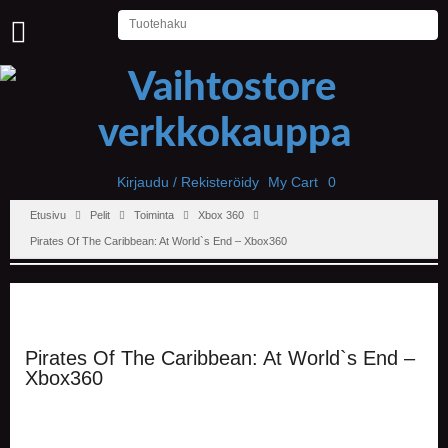
U
U
T
I
S
E
T
Kirjaudu / Rekisteröidy
My Cart
0
Etusivu
Pelit
Toiminta
Xbox 360
E
T
Pirates Of The Caribbean: At World`s End – Xbox360
U
S
I
V
U
Pirates Of The Caribbean: At World`s End –
P
Xbox360
E
L
I
T