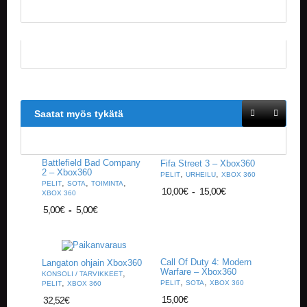
V
A
T
L
A
U
T
A
Saatat myös tykätä
P
E
L
I
Battlefield Bad Company
Fifa Street 3 – Xbox360
T
2 – Xbox360
,
,
PELIT
URHEILU
XBOX 360
,
,
,
PELIT
SOTA
TOIMINTA
10,00
€
-
15,00
€
XBOX 360
M
5,00
€
-
5,00
€
A
G
I
C
Call Of Duty 4: Modern
T
Langaton ohjain Xbox360
Warfare – Xbox360
,
H
KONSOLI / TARVIKKEET
,
,
,
PELIT
SOTA
XBOX 360
PELIT
XBOX 360
E
15,00
€
G
32,52
€