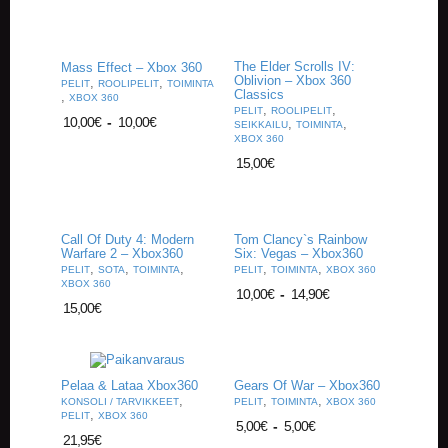
A
T
H
E
The Elder Scrolls IV:
Mass Effect – Xbox 360
R
Oblivion – Xbox 360
,
,
PELIT
ROOLIPELIT
TOIMINTA
Classics
,
I
XBOX 360
,
,
PELIT
ROOLIPELIT
N
10,00
€
-
10,00
€
,
,
SEIKKAILU
TOIMINTA
G
XBOX 360
15,00
€
M
U
S
I
Call Of Duty 4: Modern
Tom Clancy`s Rainbow
I
Warfare 2 – Xbox360
Six: Vegas – Xbox360
K
,
,
,
,
,
PELIT
SOTA
TOIMINTA
PELIT
TOIMINTA
XBOX 360
K
XBOX 360
10,00
€
-
14,90
€
I
15,00
€
O
H
E
Pelaa & Lataa Xbox360
Gears Of War – Xbox360
I
,
,
,
KONSOLI / TARVIKKEET
PELIT
TOIMINTA
XBOX 360
,
S
PELIT
XBOX 360
5,00
€
-
5,00
€
T
21,95
€