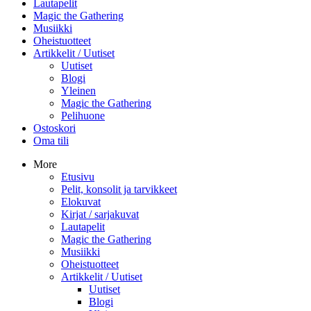
Lautapelit
Magic the Gathering
Musiikki
Oheistuotteet
Artikkelit / Uutiset
Uutiset
Blogi
Yleinen
Magic the Gathering
Pelihuone
Ostoskori
Oma tili
More
Etusivu
Pelit, konsolit ja tarvikkeet
Elokuvat
Kirjat / sarjakuvat
Lautapelit
Magic the Gathering
Musiikki
Oheistuotteet
Artikkelit / Uutiset
Uutiset
Blogi