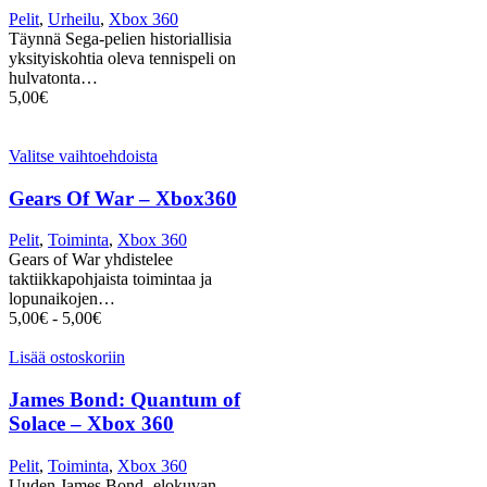
Pelit
,
Urheilu
,
Xbox 360
Täynnä Sega-pelien historiallisia
yksityiskohtia oleva tennispeli on
hulvatonta…
5,00
€
Valitse vaihtoehdoista
Gears Of War – Xbox360
Pelit
,
Toiminta
,
Xbox 360
Gears of War yhdistelee
taktiikkapohjaista toimintaa ja
lopunaikojen…
5,00
€
-
5,00
€
Lisää ostoskoriin
James Bond: Quantum of
Solace – Xbox 360
Pelit
,
Toiminta
,
Xbox 360
Uuden James Bond -elokuvan