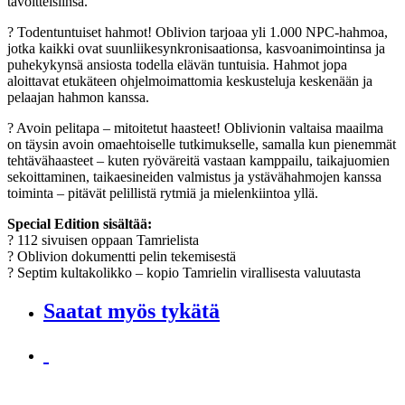
tavoitteisiinsa.
? Todentuntuiset hahmot! Oblivion tarjoaa yli 1.000 NPC-hahmoa,
jotka kaikki ovat suunliikesynkronisaationsa, kasvoanimointinsa ja
puhekykynsä ansiosta todella elävän tuntuisia. Hahmot jopa
aloittavat etukäteen ohjelmoimattomia keskusteluja keskenään ja
pelaajan hahmon kanssa.
? Avoin pelitapa – mitoitetut haasteet! Oblivionin valtaisa maailma
on täysin avoin omaehtoiselle tutkimukselle, samalla kun pienemmät
tehtävähaasteet – kuten ryöväreitä vastaan kamppailu, taikajuomien
sekoittaminen, taikaesineiden valmistus ja ystävähahmojen kanssa
toiminta – pitävät pelillistä rytmiä ja mielenkiintoa yllä.
Special Edition sisältää:
? 112 sivuisen oppaan Tamrielista
? Oblivion dokumentti pelin tekemisestä
? Septim kultakolikko – kopio Tamrielin virallisesta valuutasta
Saatat myös tykätä