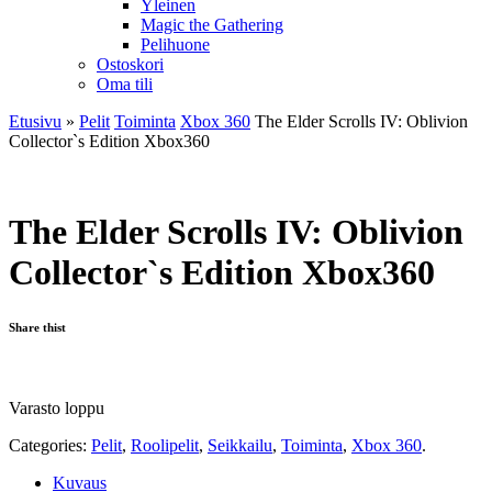
Yleinen
Magic the Gathering
Pelihuone
Ostoskori
Oma tili
Etusivu
»
Pelit
Toiminta
Xbox 360
The Elder Scrolls IV: Oblivion
Collector`s Edition Xbox360
The Elder Scrolls IV: Oblivion
Collector`s Edition Xbox360
Share thist
Varasto loppu
Categories:
Pelit
,
Roolipelit
,
Seikkailu
,
Toiminta
,
Xbox 360
.
Kuvaus