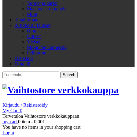
Juomat ja karkit
Maalaus ja rakentelu
Muut
Tapahtumat
Artikkelit / Uutiset
Blogi
Uutiset
Yleiset
Magic the Gathering
Pelihuone
Ostoskori
Oma tili
Search
for:
Kirjaudu / Rekisteröidy
My Cart
0
Tervetuloa Vaihtostore verkkokauppaan
my cart
0 item -
0,00
€
You have no items in your shopping cart.
Login