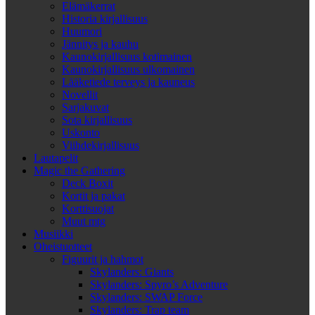
Elämäkerrat
Historia kirjallisuus
Huumori
Jännitys ja kauhu
Kaunokirjallisuus kotimainen
Kaunokirjallisuus ulkomainen
Lääketiede terveys ja kauneus
Novellit
Sarjakuvat
Sota kirjallisuus
Uskonto
Viihdekirjallisuus
Lautapelit
Magic the Gathering
Deck Boxit
Kortit ja pakat
Korttisuojat
Muut mtg
Musiikki
Oheistuotteet
Figuurit ja hahmot
Skylanders: Giants
Skylanders: Spyro’s Adventure
Skylanders: SWAP Force
Skylanders: Trap team