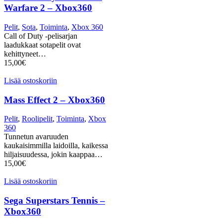
Warfare 2 – Xbox360
Pelit
,
Sota
,
Toiminta
,
Xbox 360
Call of Duty -pelisarjan
laadukkaat sotapelit ovat
kehittyneet…
15,00
€
Lisää ostoskoriin
Mass Effect 2 – Xbox360
Pelit
,
Roolipelit
,
Toiminta
,
Xbox
360
Tunnetun avaruuden
kaukaisimmilla laidoilla, kaikessa
hiljaisuudessa, jokin kaappaa…
15,00
€
Lisää ostoskoriin
Sega Superstars Tennis –
Xbox360