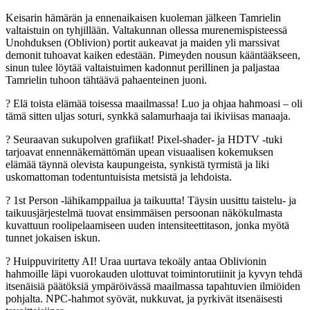
Keisarin hämärän ja ennenaikaisen kuoleman jälkeen Tamrielin
valtaistuin on tyhjillään. Valtakunnan ollessa murenemispisteessä
Unohduksen (Oblivion) portit aukeavat ja maiden yli marssivat
demonit tuhoavat kaiken edestään. Pimeyden nousun kääntääkseen,
sinun tulee löytää valtaistuimen kadonnut perillinen ja paljastaa
Tamrielin tuhoon tähtäävä pahaenteinen juoni.
? Elä toista elämää toisessa maailmassa! Luo ja ohjaa hahmoasi – oli
tämä sitten uljas soturi, synkkä salamurhaaja tai ikiviisas manaaja.
? Seuraavan sukupolven grafiikat! Pixel-shader- ja HDTV -tuki
tarjoavat ennennäkemättömän upean visuaalisen kokemuksen
elämää täynnä olevista kaupungeista, synkistä tyrmistä ja liki
uskomattoman todentuntuisista metsistä ja lehdoista.
? 1st Person -lähikamppailua ja taikuutta! Täysin uusittu taistelu- ja
taikuusjärjestelmä tuovat ensimmäisen persoonan näkökulmasta
kuvattuun roolipelaamiseen uuden intensiteettitason, jonka myötä
tunnet jokaisen iskun.
? Huippuviritetty AI! Uraa uurtava tekoäly antaa Oblivionin
hahmoille läpi vuorokauden ulottuvat toimintorutiinit ja kyvyn tehdä
itsenäisiä päätöksiä ympäröivässä maailmassa tapahtuvien ilmiöiden
pohjalta. NPC-hahmot syövät, nukkuvat, ja pyrkivät itsenäisesti