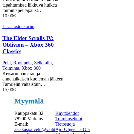
tapahtumissa liikkuva huikea
toimintapelitapaus!…
10,00
€
Lisää ostoskoriin
The Elder Scrolls IV:
Oblivion – Xbox 360
Classics
Pelit
,
Roolipelit
,
Seikkailu
,
Toiminta
,
Xbox 360
Keisarin hämärän ja
ennenaikaisen kuoleman jälkeen
Tamrielin valtaistuin…
15,00
€
Myymälä
Kauppakatu 32
Käyttöehdot
78200 Varkaus
Toimitusehdot
E-mail:
Tietosuoja
asiakaspalvelu@vaiht
Ajo-Ohjeet Ja Ota