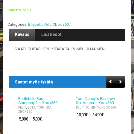
V
A
Varasto loppu
T
Categories:
Bilepelit
,
Pelit
,
Xbox 360
.
L
A
Kuvaus
Lisätiedot
U
T
A
VAATII GUITARHERO KITARA TAI RUMPU OHJAIMEN
P
E
L
I
T
Saatat myös tykätä
M
A
G
Battlefield Bad
Tom Clancy`s Rainbow
Company 2 – Xbox360
Six: Vegas – Xbox360
I
,
,
,
,
,
PELIT
SOTA
TOIMINTA
PELIT
TOIMINTA
XBOX 360
C
XBOX 360
T
10,00
€
-
14,90
€
5,00
€
-
5,00
€
H
E
G