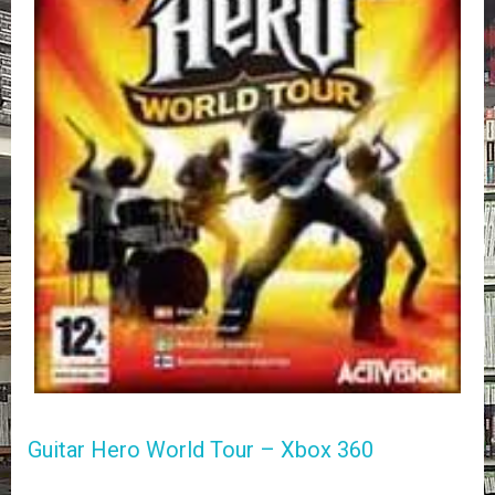
E
L
O
K
U
V
A
T
K
I
R
J
A
T
/
S
A
R
J
Guitar Hero World Tour – Xbox 360
A
K
U