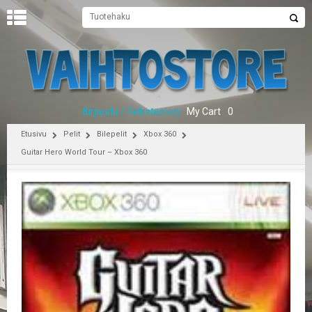
U
U
T
I
S
E
Kirjaudu / Rekisteröidy
My Cart
0
T
Etusivu
Pelit
Bilepelit
Xbox 360
E
Guitar Hero World Tour – Xbox 360
T
U
S
I
V
U
P
E
L
I
T