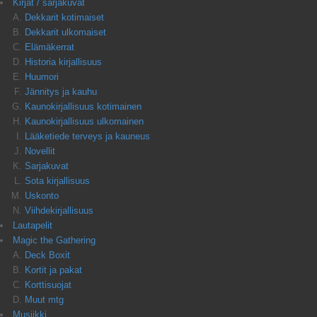
Kirjat / sarjakuvat
Dekkarit kotimaiset
Dekkarit ulkomaiset
Elämäkerrat
Historia kirjallisuus
Huumori
Jännitys ja kauhu
Kaunokirjallisuus kotimainen
Kaunokirjallisuus ulkomainen
Lääketiede terveys ja kauneus
Novellit
Sarjakuvat
Sota kirjallisuus
Uskonto
Viihdekirjallisuus
Lautapelit
Magic the Gathering
Deck Boxit
Kortit ja pakat
Korttisuojat
Muut mtg
Musiikki