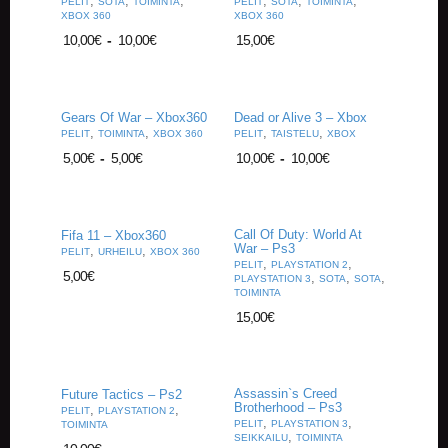
,
,
,
,
,
,
PELIT
SOTA
TOIMINTA
PELIT
SOTA
TOIMINTA
XBOX 360
XBOX 360
10,00
€
-
10,00
€
15,00
€
Gears Of War – Xbox360
Dead or Alive 3 – Xbox
,
,
,
,
PELIT
TOIMINTA
XBOX 360
PELIT
TAISTELU
XBOX
5,00
€
-
5,00
€
10,00
€
-
10,00
€
Call Of Duty: World At
Fifa 11 – Xbox360
War – Ps3
,
,
PELIT
URHEILU
XBOX 360
,
,
PELIT
PLAYSTATION 2
5,00
€
,
,
,
PLAYSTATION 3
SOTA
SOTA
TOIMINTA
15,00
€
Assassin`s Creed
Future Tactics – Ps2
Brotherhood – Ps3
,
,
PELIT
PLAYSTATION 2
,
,
PELIT
PLAYSTATION 3
TOIMINTA
,
SEIKKAILU
TOIMINTA