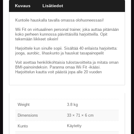
Kuvaus
Lisätiedot
Kuntoile hauskalla tavalla omassa olohuoneessasi!
Wii Fit on virtuaalinen personal trainer, joka auttaa pitämään
koko perheen kunnossa päivittäisillä harjoitteilla. Opit
tekemään liikkeet oikein!
Harjoittele kun sinulle sopii. Sisältää 40 erilaista harjoitetta:
jooga, aurobic, lihaskunto ja hauskat tasapainopelit
Voit asettaa henkilökohtaisia tulostavoitteita ja mitata oman
BMI-painoindeksin. Paranna omaa Wii Fit -ikääsi.
Harjoittelun kautta voit päästä jopa alle 20 vuoden
Weight
3.8 kg
Dimensions
33 × 71 × 6 cm
Käytetty
Kunto