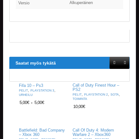
Alkuperäinen
Versio
Saatat myös tykätä
Call of Duty Finest Hour –
Fifa 10 – Ps3
PS2
,
,
PELIT
PLAYSTATION 3
,
,
,
PELIT
PLAYSTATION 2
SOTA
URHEILU
TOIMINTA
5,00
€
-
5,00
€
10,00
€
Battlefield: Bad Company
Call Of Duty 4: Modern
– Xbox 360
Warfare 2 – Xbox360