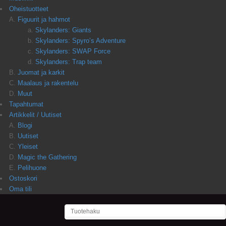
Oheistuotteet
Figuurit ja hahmot
Skylanders: Giants
Skylanders: Spyro’s Adventure
Skylanders: SWAP Force
Skylanders: Trap team
Juomat ja karkit
Maalaus ja rakentelu
Muut
Tapahtumat
Artikkelit / Uutiset
Blogi
Uutiset
Yleiset
Magic the Gathering
Pelihuone
Ostoskori
Oma tili