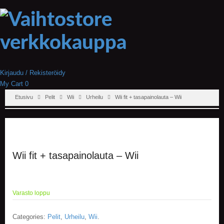
Kirjaudu / Rekisteröidy
My Cart
0
Etusivu
Pelit
Wii
Urheilu
Wii fit + tasapainolauta – Wii
Wii fit + tasapainolauta – Wii
Varasto loppu
Categories:
Pelit
,
Urheilu
,
Wii
.