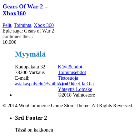
Gears Of War 2 –
Xbox360
Pelit
,
Toiminta
,
Xbox 360
Epic saga: Gears of War 2
continues the…
10,00
€
Myymälä
Kauppakatu 32
Käyttöehdot
78200 Varkaus
Toimitusehdot
E-mail:
Tietosuoja
asiakaspalvelu@vaihtostore.fi
Ajo-Ohjeet Ja Ota
Yhteyttä Lomake
©2018 Vaihtostore
© 2014 WooCommerce Game Store Theme. All Rights Reverved.
3rd Footer 2
Tässä on kakkonen