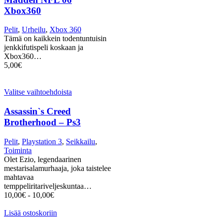
Xbox360
Pelit
,
Urheilu
,
Xbox 360
Tämä on kaikkein todentuntuisin
jenkkifutispeli koskaan ja
Xbox360…
5,00
€
Valitse vaihtoehdoista
Assassin`s Creed
Brotherhood – Ps3
Pelit
,
Playstation 3
,
Seikkailu
,
Toiminta
Olet Ezio, legendaarinen
mestarisalamurhaaja, joka taistelee
mahtavaa
temppeliritariveljeskuntaa…
10,00
€
-
10,00
€
Lisää ostoskoriin