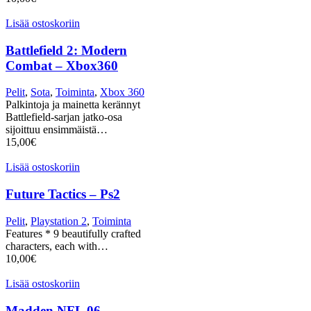
Lisää ostoskoriin
Battlefield 2: Modern
Combat – Xbox360
Pelit
,
Sota
,
Toiminta
,
Xbox 360
Palkintoja ja mainetta kerännyt
Battlefield-sarjan jatko-osa
sijoittuu ensimmäistä…
15,00
€
Lisää ostoskoriin
Future Tactics – Ps2
Pelit
,
Playstation 2
,
Toiminta
Features * 9 beautifully crafted
characters, each with…
10,00
€
Lisää ostoskoriin
Madden NFL 06