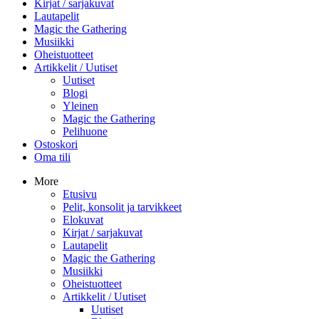
Kirjat / sarjakuvat
Lautapelit
Magic the Gathering
Musiikki
Oheistuotteet
Artikkelit / Uutiset
Uutiset
Blogi
Yleinen
Magic the Gathering
Pelihuone
Ostoskori
Oma tili
More
Etusivu
Pelit, konsolit ja tarvikkeet
Elokuvat
Kirjat / sarjakuvat
Lautapelit
Magic the Gathering
Musiikki
Oheistuotteet
Artikkelit / Uutiset
Uutiset