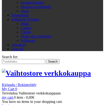
Juomat ja karkit
Maalaus ja rakentelu
Muut
Tapahtumat
Artikkelit / Uutiset
Blogi
Uutiset
Yleiset
Magic the Gathering
Pelihuone
Ostoskori
Oma tili
Search for:
Kirjaudu / Rekisteröidy
My Cart
0
Tervetuloa Vaihtostore verkkokauppaan
my cart
0 item -
0,00
€
You have no items in your shopping cart.