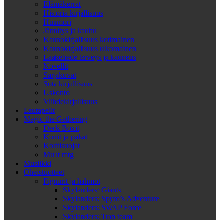
Elämäkerrat
Historia kirjallisuus
Huumori
Jännitys ja kauhu
Kaunokirjallisuus kotimainen
Kaunokirjallisuus ulkomainen
Lääketiede terveys ja kauneus
Novellit
Sarjakuvat
Sota kirjallisuus
Uskonto
Viihdekirjallisuus
Lautapelit
Magic the Gathering
Deck Boxit
Kortit ja pakat
Korttisuojat
Muut mtg
Musiikki
Oheistuotteet
Figuurit ja hahmot
Skylanders: Giants
Skylanders: Spyro’s Adventure
Skylanders: SWAP Force
Skylanders: Trap team