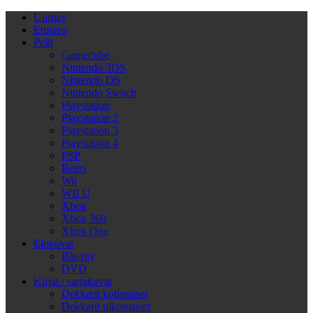
Uutiset
Etusivu
Pelit
Gamecube
Nintendo 3DS
Nintendo DS
Nintendo Switch
Playstation
Playstation 2
Playstation 3
Playstation 4
PSP
Retro
Wii
WII U
Xbox
Xbox 360
Xbox One
Elokuvat
Blu-ray
DVD
Kirjat / sarjakuvat
Dekkarit kotimaiset
Dekkarit ulkomaiset