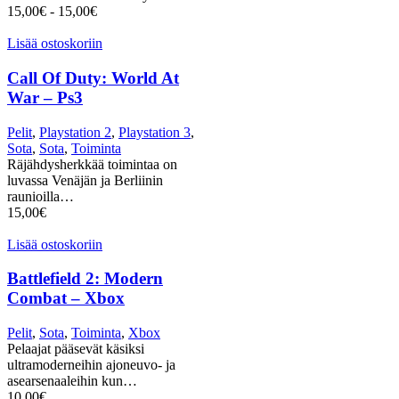
15,00
€
-
15,00
€
Lisää ostoskoriin
Call Of Duty: World At
War – Ps3
Pelit
,
Playstation 2
,
Playstation 3
,
Sota
,
Sota
,
Toiminta
Räjähdysherkkää toimintaa on
luvassa Venäjän ja Berliinin
raunioilla…
15,00
€
Lisää ostoskoriin
Battlefield 2: Modern
Combat – Xbox
Pelit
,
Sota
,
Toiminta
,
Xbox
Pelaajat pääsevät käsiksi
ultramoderneihin ajoneuvo- ja
asearsenaaleihin kun…
10,00
€