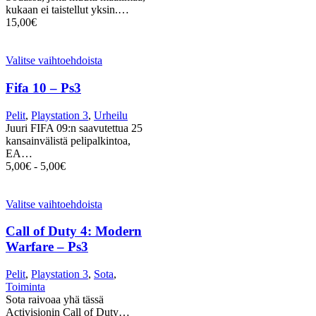
kukaan ei taistellut yksin.…
15,00
€
Valitse vaihtoehdoista
Fifa 10 – Ps3
Pelit
,
Playstation 3
,
Urheilu
Juuri FIFA 09:n saavutettua 25
kansainvälistä pelipalkintoa,
EA…
5,00
€
-
5,00
€
Valitse vaihtoehdoista
Call of Duty 4: Modern
Warfare – Ps3
Pelit
,
Playstation 3
,
Sota
,
Toiminta
Sota raivoaa yhä tässä
Activisionin Call of Duty…