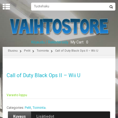
U
U
T
I
S
E
Kirjaudu / Rekisteröidy
My Cart
0
T
Etusivu
Pelit
Toiminta
Call of Duty Black Ops II – Wii U
E
T
U
S
Call of Duty Black Ops II – Wii U
I
V
U
Varasto loppu
P
E
L
Categories:
Pelit
,
Toiminta
.
I
T
Kuvaus
Lisätiedot