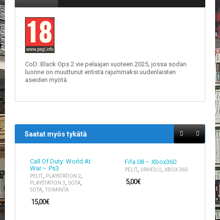
E
L
O
K
U
V
CoD: Black Ops 2 vie pelaajan vuoteen 2025, jossa sodan
A
luonne on muuttunut entistä rajummaksi uudenlaisten
T
aseiden myötä.
K
I
R
J
Saatat myös tykätä
A
T
/
Call Of Duty: World At
Fifa 08 – Xbox360
S
War – Ps3
,
,
PELIT
URHEILU
XBOX 360
A
,
,
PELIT
PLAYSTATION 2
R
5,00
€
,
,
PLAYSTATION 3
SOTA
J
,
SOTA
TOIMINTA
A
15,00
€
K
U