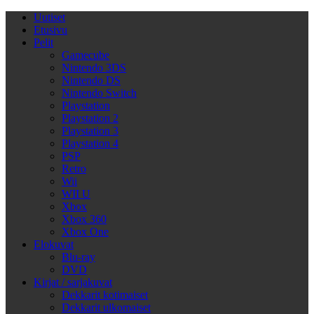
Uutiset
Etusivu
Pelit
Gamecube
Nintendo 3DS
Nintendo DS
Nintendo Switch
Playstation
Playstation 2
Playstation 3
Playstation 4
PSP
Retro
Wii
WII U
Xbox
Xbox 360
Xbox One
Elokuvat
Blu-ray
DVD
Kirjat / sarjakuvat
Dekkarit kotimaiset
Dekkarit ulkomaiset