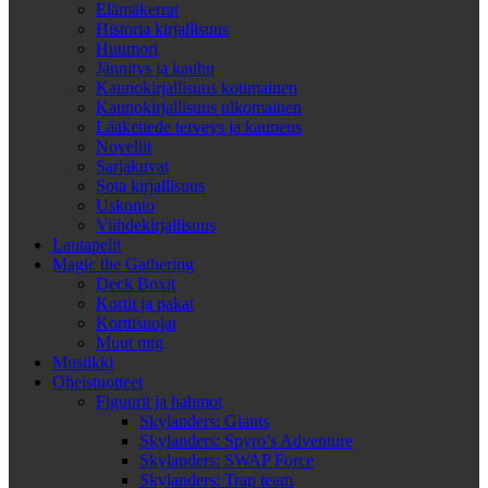
Elämäkerrat
Historia kirjallisuus
Huumori
Jännitys ja kauhu
Kaunokirjallisuus kotimainen
Kaunokirjallisuus ulkomainen
Lääketiede terveys ja kauneus
Novellit
Sarjakuvat
Sota kirjallisuus
Uskonto
Viihdekirjallisuus
Lautapelit
Magic the Gathering
Deck Boxit
Kortit ja pakat
Korttisuojat
Muut mtg
Musiikki
Oheistuotteet
Figuurit ja hahmot
Skylanders: Giants
Skylanders: Spyro’s Adventure
Skylanders: SWAP Force
Skylanders: Trap team