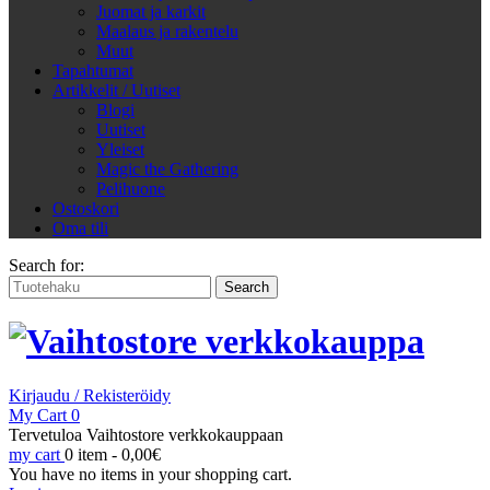
Juomat ja karkit
Maalaus ja rakentelu
Muut
Tapahtumat
Artikkelit / Uutiset
Blogi
Uutiset
Yleiset
Magic the Gathering
Pelihuone
Ostoskori
Oma tili
Search for:
Kirjaudu / Rekisteröidy
My Cart
0
Tervetuloa Vaihtostore verkkokauppaan
my cart
0 item -
0,00
€
You have no items in your shopping cart.