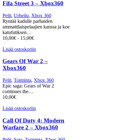
Fifa Street 3 – Xbox360
Pelit
,
Urheilu
,
Xbox 360
Ryntää kadulle parhaiden
ammattilaispelaajien kanssa ja koe
katufutiksen…
10,00
€
-
15,00
€
Lisää ostoskoriin
Gears Of War 2 –
Xbox360
Pelit
,
Toiminta
,
Xbox 360
Epic saga: Gears of War 2
continues the…
10,00
€
Lisää ostoskoriin
Call Of Duty 4: Modern
Warfare 2 – Xbox360
Pelit
,
Sota
,
Toiminta
,
Xbox 360