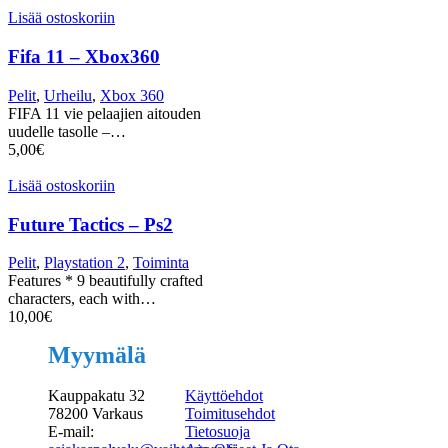
Lisää ostoskoriin
Fifa 11 – Xbox360
Pelit
,
Urheilu
,
Xbox 360
FIFA 11 vie pelaajien aitouden
uudelle tasolle –…
5,00
€
Lisää ostoskoriin
Future Tactics – Ps2
Pelit
,
Playstation 2
,
Toiminta
Features * 9 beautifully crafted
characters, each with…
10,00
€
Myymälä
Kauppakatu 32
Käyttöehdot
78200 Varkaus
Toimitusehdot
E-mail:
Tietosuoja