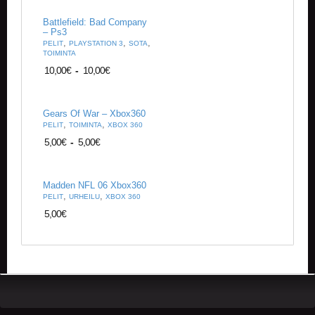
U
O
Battlefield: Bad Company
T
– Ps3
T
,
,
,
PELIT
PLAYSTATION 3
SOTA
E
TOIMINTA
E
10,00
€
-
10,00
€
T
T
Gears Of War – Xbox360
A
,
,
PELIT
TOIMINTA
XBOX 360
P
5,00
€
-
5,00
€
A
H
T
Madden NFL 06 Xbox360
U
,
,
PELIT
URHEILU
XBOX 360
M
A
5,00
€
T
A
R
T
I
K