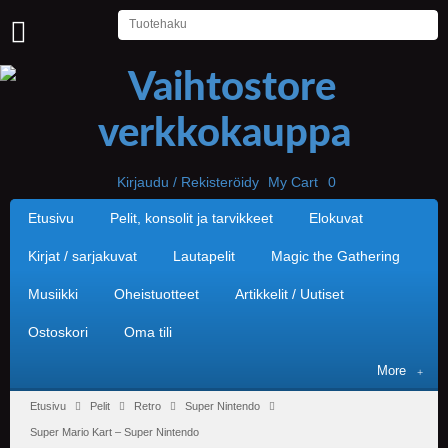
U
U
T
I
S
E
T
Kirjaudu / Rekisteröidy
My Cart
0
Etusivu
Pelit, konsolit ja tarvikkeet
Elokuvat
E
T
U
Kirjat / sarjakuvat
Lautapelit
Magic the Gathering
S
I
Musiikki
Oheistuotteet
Artikkelit / Uutiset
V
U
Ostoskori
Oma tili
P
More
E
L
Etusivu
Pelit
Retro
Super Nintendo
I
Super Mario Kart – Super Nintendo
T