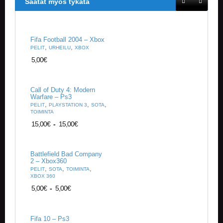
Saatat myös tykätä
V
A
T
Fifa Football 2004 – Xbox
L
,
,
PELIT
URHEILU
XBOX
A
5,00
€
U
T
A
P
Call of Duty 4: Modern
Warfare – Ps3
E
,
,
,
PELIT
PLAYSTATION 3
SOTA
L
TOIMINTA
I
15,00
€
-
15,00
€
T
M
Battlefield Bad Company
A
2 – Xbox360
G
,
,
,
PELIT
SOTA
TOIMINTA
I
XBOX 360
C
5,00
€
-
5,00
€
T
H
E
G
Fifa 10 – Ps3