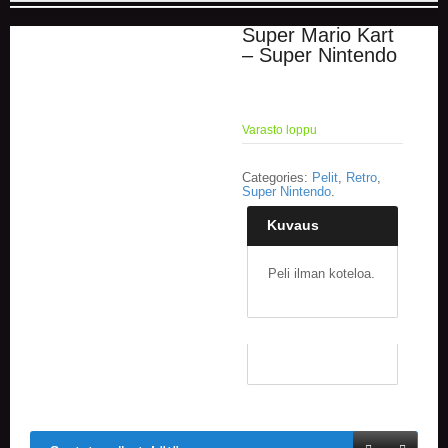
Super Mario Kart
E
– Super Nintendo
L
O
K
U
V
Varasto loppu
A
T
Categories:
Pelit
,
Retro
,
Super Nintendo
.
K
I
Kuvaus
R
J
Peli ilman koteloa.
A
T
/
S
A
R
J
A
K
U