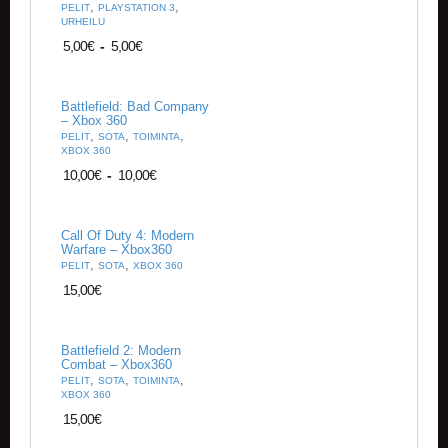
,
,
A
PELIT
PLAYSTATION 3
URHEILU
T
H
5,00
€
-
5,00
€
E
R
I
Battlefield: Bad Company
N
– Xbox 360
G
,
,
,
PELIT
SOTA
TOIMINTA
XBOX 360
10,00
€
-
10,00
€
M
U
S
I
Call Of Duty 4: Modern
I
Warfare – Xbox360
,
,
K
PELIT
SOTA
XBOX 360
K
15,00
€
I
O
Battlefield 2: Modern
H
Combat – Xbox360
,
,
,
E
PELIT
SOTA
TOIMINTA
XBOX 360
I
S
15,00
€
T