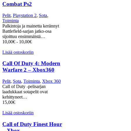
Combat Ps2
Pelit
,
Playstation 2
,
Sota
,
Toiminta
Palkintoja ja mainetta kerännyt
Battlefield-sarjan jatko-osa
sijoittuu ensimmäistä…
10,00
€
-
10,00
€
Lisää ostoskoriin
Call Of Duty 4: Modern
Warfare 2 – Xbox360
Pelit
,
Sota
,
Toiminta
,
Xbox 360
Call of Duty -pelisarjan
laadukkaat sotapelit ovat
kehittyneet…
15,00
€
Lisää ostoskoriin
Call of Duty Finest Hour
– Xbox