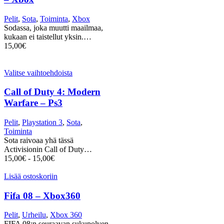
Pelit
,
Sota
,
Toiminta
,
Xbox
Sodassa, joka muutti maailmaa,
kukaan ei taistellut yksin.…
15,00
€
Valitse vaihtoehdoista
Call of Duty 4: Modern
Warfare – Ps3
Pelit
,
Playstation 3
,
Sota
,
Toiminta
Sota raivoaa yhä tässä
Activisionin Call of Duty…
15,00
€
-
15,00
€
Lisää ostoskoriin
Fifa 08 – Xbox360
Pelit
,
Urheilu
,
Xbox 360
FIFA 08:n seuraavan sukupolven