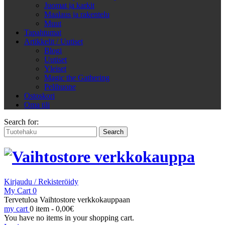
Juomat ja karkit
Maalaus ja rakentelu
Muut
Tapahtumat
Artikkelit / Uutiset
Blogi
Uutiset
Yleiset
Magic the Gathering
Pelihuone
Ostoskori
Oma tili
Search for:
Kirjaudu / Rekisteröidy
My Cart
0
Tervetuloa Vaihtostore verkkokauppaan
my cart
0 item -
0,00
€
You have no items in your shopping cart.