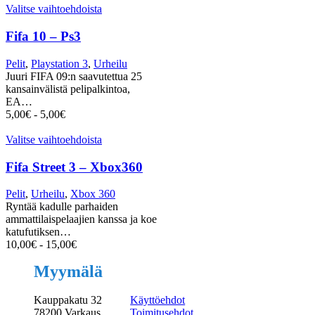
Valitse vaihtoehdoista
Fifa 10 – Ps3
Pelit
,
Playstation 3
,
Urheilu
Juuri FIFA 09:n saavutettua 25
kansainvälistä pelipalkintoa,
EA…
5,00
€
-
5,00
€
Valitse vaihtoehdoista
Fifa Street 3 – Xbox360
Pelit
,
Urheilu
,
Xbox 360
Ryntää kadulle parhaiden
ammattilaispelaajien kanssa ja koe
katufutiksen…
10,00
€
-
15,00
€
Myymälä
Kauppakatu 32
Käyttöehdot
78200 Varkaus
Toimitusehdot