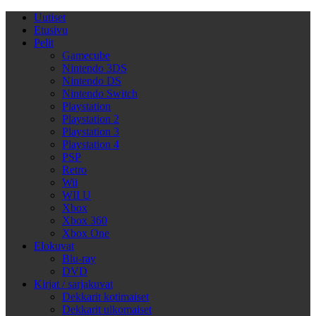
Uutiset
Etusivu
Pelit
Gamecube
Nintendo 3DS
Nintendo DS
Nintendo Switch
Playstation
Playstation 2
Playstation 3
Playstation 4
PSP
Retro
Wii
WII U
Xbox
Xbox 360
Xbox One
Elokuvat
Blu-ray
DVD
Kirjat / sarjakuvat
Dekkarit kotimaiset
Dekkarit ulkomaiset