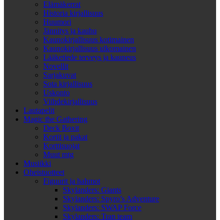
Elämäkerrat
Historia kirjallisuus
Huumori
Jännitys ja kauhu
Kaunokirjallisuus kotimainen
Kaunokirjallisuus ulkomainen
Lääketiede terveys ja kauneus
Novellit
Sarjakuvat
Sota kirjallisuus
Uskonto
Viihdekirjallisuus
Lautapelit
Magic the Gathering
Deck Boxit
Kortit ja pakat
Korttisuojat
Muut mtg
Musiikki
Oheistuotteet
Figuurit ja hahmot
Skylanders: Giants
Skylanders: Spyro’s Adventure
Skylanders: SWAP Force
Skylanders: Trap team