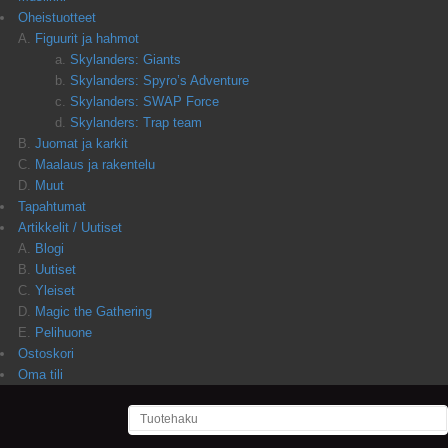
Oheistuotteet
Figuurit ja hahmot
Skylanders: Giants
Skylanders: Spyro’s Adventure
Skylanders: SWAP Force
Skylanders: Trap team
Juomat ja karkit
Maalaus ja rakentelu
Muut
Tapahtumat
Artikkelit / Uutiset
Blogi
Uutiset
Yleiset
Magic the Gathering
Pelihuone
Ostoskori
Oma tili