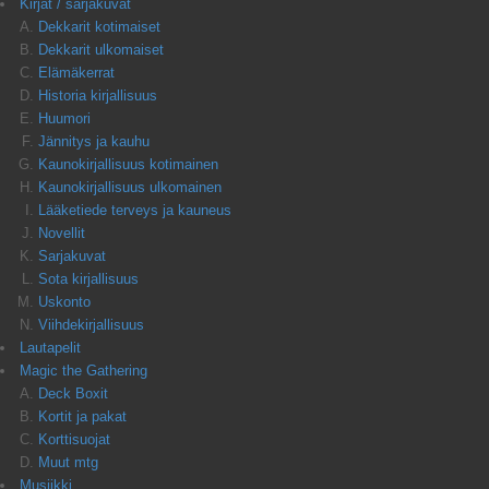
Kirjat / sarjakuvat
Dekkarit kotimaiset
Dekkarit ulkomaiset
Elämäkerrat
Historia kirjallisuus
Huumori
Jännitys ja kauhu
Kaunokirjallisuus kotimainen
Kaunokirjallisuus ulkomainen
Lääketiede terveys ja kauneus
Novellit
Sarjakuvat
Sota kirjallisuus
Uskonto
Viihdekirjallisuus
Lautapelit
Magic the Gathering
Deck Boxit
Kortit ja pakat
Korttisuojat
Muut mtg
Musiikki