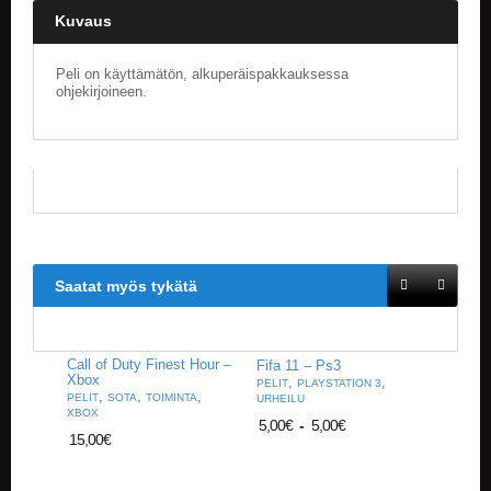
Kuvaus
Peli on käyttämätön, alkuperäispakkauksessa
ohjekirjoineen.
Saatat myös tykätä
Call of Duty Finest Hour –
Fifa 11 – Ps3
Xbox
,
,
PELIT
PLAYSTATION 3
,
,
,
PELIT
SOTA
TOIMINTA
URHEILU
XBOX
5,00
€
-
5,00
€
15,00
€