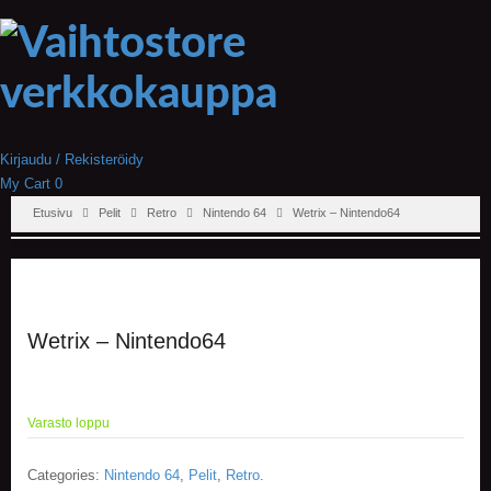
Kirjaudu / Rekisteröidy
My Cart
0
Etusivu
Pelit
Retro
Nintendo 64
Wetrix – Nintendo64
Wetrix – Nintendo64
Varasto loppu
Categories:
Nintendo 64
,
Pelit
,
Retro
.