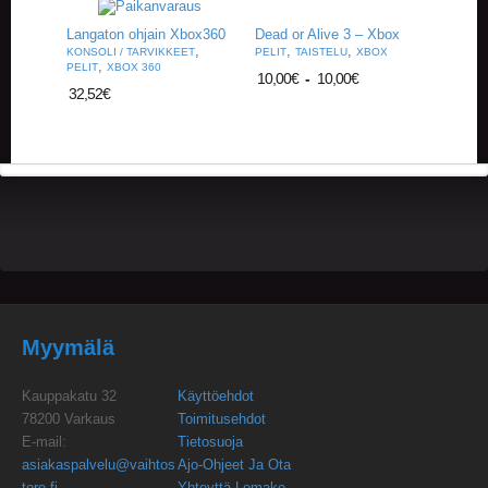
Langaton ohjain Xbox360
Dead or Alive 3 – Xbox
,
,
,
KONSOLI / TARVIKKEET
PELIT
TAISTELU
XBOX
,
PELIT
XBOX 360
10,00
€
-
10,00
€
32,52
€
Myymälä
Kauppakatu 32
Käyttöehdot
78200 Varkaus
Toimitusehdot
E-mail:
Tietosuoja
asiakaspalvelu@vaihtos
Ajo-Ohjeet Ja Ota
tore.fi
Yhteyttä Lomake