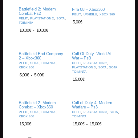
Battlefield 2: Modern
Fifa 08 – Xbox360
Combat Ps2
,
,
PELIT
URHEILU
XBOX 360
,
,
,
PELIT
PLAYSTATION 2
SOTA
5,00
€
TOIMINTA
10,00
€
-
10,00
€
Battlefield Bad Company
Call Of Duty: World At
2 – Xbox360
War – Ps3
,
,
,
,
,
PELIT
SOTA
TOIMINTA
PELIT
PLAYSTATION 2
,
,
,
XBOX 360
PLAYSTATION 3
SOTA
SOTA
TOIMINTA
5,00
€
-
5,00
€
15,00
€
Battlefield 2: Modern
Call of Duty 4: Modern
Combat – Xbox360
Warfare – Ps3
,
,
,
,
,
,
PELIT
SOTA
TOIMINTA
PELIT
PLAYSTATION 3
SOTA
XBOX 360
TOIMINTA
15,00
€
15,00
€
-
15,00
€