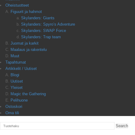
Oheistuotteet
Figuurit ja hahmot
Skylanders: Giants
Skylanders: Spyro’s Adventure
Skylanders: SWAP Force
Skylanders: Trap team
Juomat ja karkit
Maalaus ja rakentelu
Muut
Tapahtumat
Artikkelit / Uutiset
Blogi
Uutiset
Yleiset
Magic the Gathering
Pelihuone
Ostoskori
Oma tili