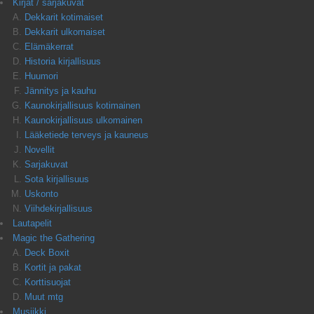
Kirjat / sarjakuvat
Dekkarit kotimaiset
Dekkarit ulkomaiset
Elämäkerrat
Historia kirjallisuus
Huumori
Jännitys ja kauhu
Kaunokirjallisuus kotimainen
Kaunokirjallisuus ulkomainen
Lääketiede terveys ja kauneus
Novellit
Sarjakuvat
Sota kirjallisuus
Uskonto
Viihdekirjallisuus
Lautapelit
Magic the Gathering
Deck Boxit
Kortit ja pakat
Korttisuojat
Muut mtg
Musiikki