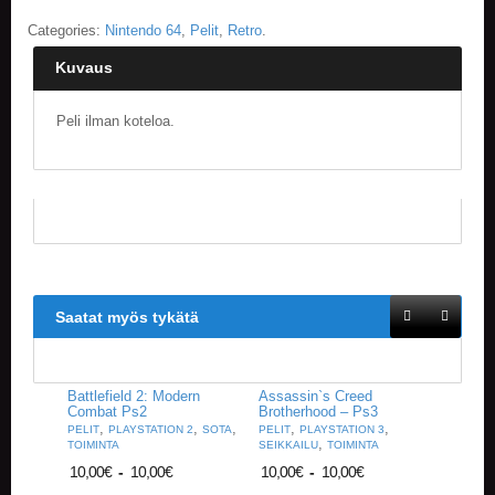
Categories:
Nintendo 64
,
Pelit
,
Retro
.
E
L
Kuvaus
O
K
U
Peli ilman koteloa.
V
A
T
K
I
R
J
A
Saatat myös tykätä
T
/
S
A
Battlefield 2: Modern
Assassin`s Creed
R
Combat Ps2
Brotherhood – Ps3
J
,
,
,
,
,
PELIT
PLAYSTATION 2
SOTA
PELIT
PLAYSTATION 3
,
A
TOIMINTA
SEIKKAILU
TOIMINTA
K
10,00
€
-
10,00
€
10,00
€
-
10,00
€
U