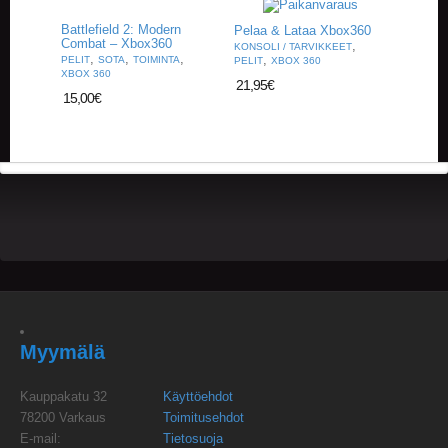
A
T
Battlefield 2: Modern
Pelaa & Lataa Xbox360
H
Combat – Xbox360
,
KONSOLI / TARVIKKEET
,
,
,
,
E
PELIT
SOTA
TOIMINTA
PELIT
XBOX 360
XBOX 360
R
21,95
€
I
15,00
€
N
G
M
U
S
I
I
K
K
I
O
Myymälä
H
E
Kauppakatu 32
Käyttöehdot
I
S
78200 Varkaus
Toimitusehdot
T
E-mail:
Tietosuoja