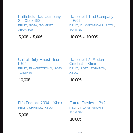
V
A
T
Battlefield Bad Company
Battlefield: Bad Company
2 – Xbox360
– Ps3
,
,
,
,
,
,
PELIT
SOTA
TOIMINTA
PELIT
PLAYSTATION 3
SOTA
L
XBOX 360
TOIMINTA
A
5,00
€
-
5,00
€
10,00
€
-
10,00
€
U
T
A
P
E
Call of Duty Finest Hour –
Battlefield 2: Modern
L
PS2
Combat – Xbox
,
,
,
,
,
,
I
PELIT
PLAYSTATION 2
SOTA
PELIT
SOTA
TOIMINTA
TOIMINTA
XBOX
T
10,00
€
10,00
€
M
A
G
Fifa Football 2004 – Xbox
Future Tactics – Ps2
I
,
,
,
,
PELIT
URHEILU
XBOX
PELIT
PLAYSTATION 2
C
TOIMINTA
T
5,00
€
10,00
€
H
E
G