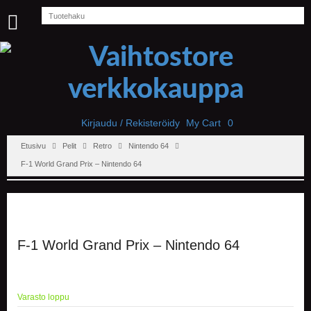
U
U
T
I
S
E
T
Kirjaudu / Rekisteröidy
My Cart
0
Etusivu
Pelit
Retro
Nintendo 64
E
T
F-1 World Grand Prix – Nintendo 64
U
S
I
V
U
F-1 World Grand Prix – Nintendo 64
P
E
L
I
Varasto loppu
T