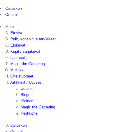
Ostoskori
Oma tili
More
Etusivu
Pelit, konsolit ja tarvikkeet
Elokuvat
Kirjat / sarjakuvat
Lautapelit
Magic the Gathering
Musiikki
Oheistuotteet
Artikkelit / Uutiset
Uutiset
Blogi
Yleinen
Magic the Gathering
Pelihuone
Ostoskori
Oma tili