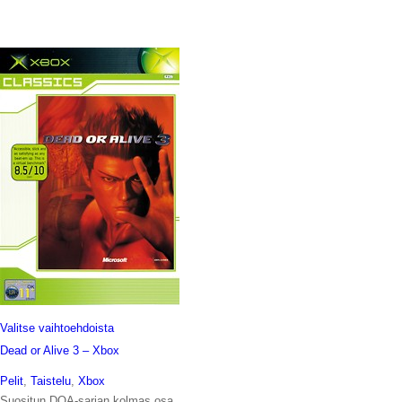
Valitse vaihtoehdoista
Dead or Alive 3 – Xbox
Pelit
,
Taistelu
,
Xbox
Suositun DOA-sarjan kolmas osa.