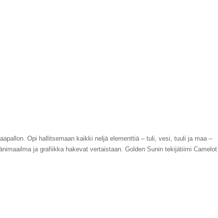
allon. Opi hallitsemaan kaikki neljä elementtiä – tuli, vesi, tuuli ja maa –
nimaailma ja grafiikka hakevat vertaistaan. Golden Sunin tekijätiimi Camelot