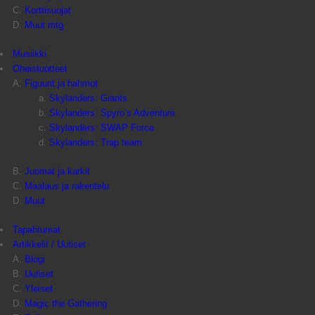
Korttisuojat
Muut mtg
Musiikki
Oheistuotteet
Figuurit ja hahmot
Skylanders: Giants
Skylanders: Spyro’s Adventure
Skylanders: SWAP Force
Skylanders: Trap team
Juomat ja karkit
Maalaus ja rakentelu
Muut
Tapahtumat
Artikkelit / Uutiset
Blogi
Uutiset
Yleiset
Magic the Gathering