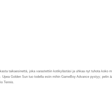
 taikaesinettä, joka varastettiin kotikylästäsi ja uhkaa nyt tuhota koko maap
e. Upea Golden Sun tuo todella esiin mihin GameBoy Advance pystyy; pelin ää
io Tennis.