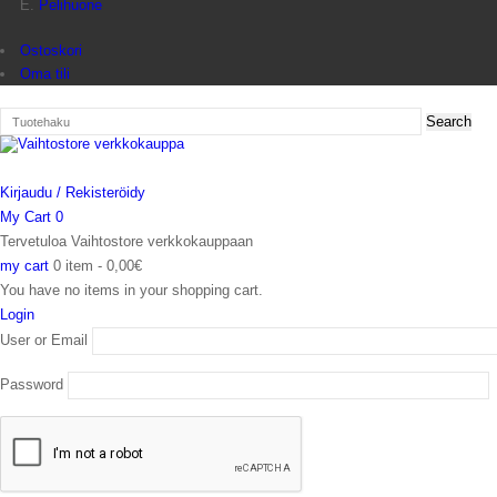
Pelihuone
Ostoskori
Oma tili
Kirjaudu / Rekisteröidy
My Cart
0
Tervetuloa Vaihtostore verkkokauppaan
my cart
0 item -
0,00
€
You have no items in your shopping cart.
Login
User or Email
Password