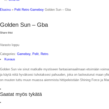
Etusivu
»
Pelit
Retro
Gameboy
Golden Sun – Gba
Golden Sun – Gba
Share thist
Varasto loppu
Categories:
Gameboy
,
Pelit
,
Retro
.
Kuvaus
Golden Sun vie sinut matkalle mystiseen fantasiamaailmaan etsimään voimakasta
ja käytä niitä hyväksesi tuhotaksesi pahuuden, joka on laskeutunut maan yll
on muuten tuttu muun muassa aiemmista hittipeleistään Shining Force ja Mar
Saatat myös tykätä