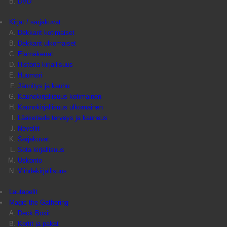
DVD
Kirjat / sarjakuvat
Dekkarit kotimaiset
Dekkarit ulkomaiset
Elämäkerrat
Historia kirjallisuus
Huumori
Jännitys ja kauhu
Kaunokirjallisuus kotimainen
Kaunokirjallisuus ulkomainen
Lääketiede terveys ja kauneus
Novellit
Sarjakuvat
Sota kirjallisuus
Uskonto
Viihdekirjallisuus
Lautapelit
Magic the Gathering
Deck Boxit
Kortit ja pakat