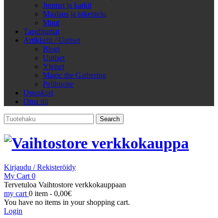
Juomat ja karkit
Maalaus ja rakentelu
Muut
Tapahtumat
Artikkelit / Uutiset
Blogi
Uutiset
Yleiset
Magic the Gathering
Pelihuone
Ostoskori
Oma tili
Search
for:
Kirjaudu / Rekisteröidy
My Cart
0
Tervetuloa Vaihtostore verkkokauppaan
my cart
0 item -
0,00
€
You have no items in your shopping cart.
Login