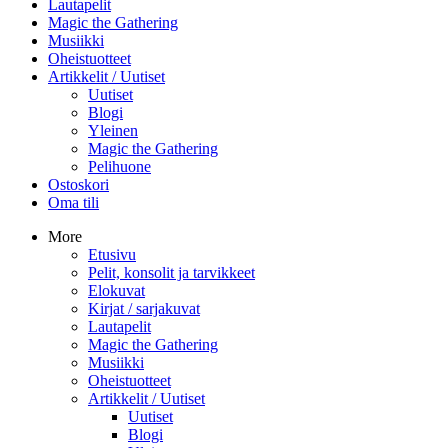
Lautapelit
Magic the Gathering
Musiikki
Oheistuotteet
Artikkelit / Uutiset
Uutiset
Blogi
Yleinen
Magic the Gathering
Pelihuone
Ostoskori
Oma tili
More
Etusivu
Pelit, konsolit ja tarvikkeet
Elokuvat
Kirjat / sarjakuvat
Lautapelit
Magic the Gathering
Musiikki
Oheistuotteet
Artikkelit / Uutiset
Uutiset
Blogi