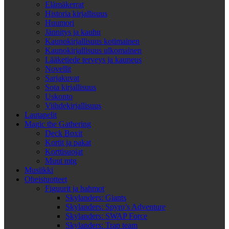
Elämäkerrat
Historia kirjallisuus
Huumori
Jännitys ja kauhu
Kaunokirjallisuus kotimainen
Kaunokirjallisuus ulkomainen
Lääketiede terveys ja kauneus
Novellit
Sarjakuvat
Sota kirjallisuus
Uskonto
Viihdekirjallisuus
Lautapelit
Magic the Gathering
Deck Boxit
Kortit ja pakat
Korttisuojat
Muut mtg
Musiikki
Oheistuotteet
Figuurit ja hahmot
Skylanders: Giants
Skylanders: Spyro’s Adventure
Skylanders: SWAP Force
Skylanders: Trap team