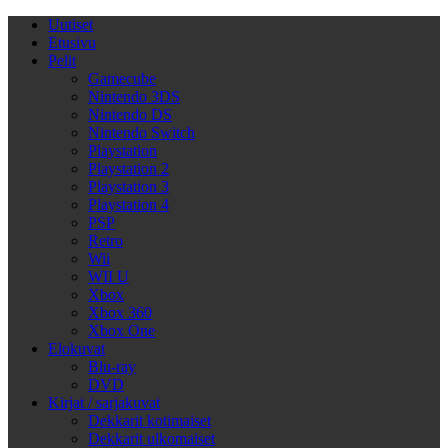
Uutiset
Etusivu
Pelit
Gamecube
Nintendo 3DS
Nintendo DS
Nintendo Switch
Playstation
Playstation 2
Playstation 3
Playstation 4
PSP
Retro
Wii
WII U
Xbox
Xbox 360
Xbox One
Elokuvat
Blu-ray
DVD
Kirjat / sarjakuvat
Dekkarit kotimaiset
Dekkarit ulkomaiset