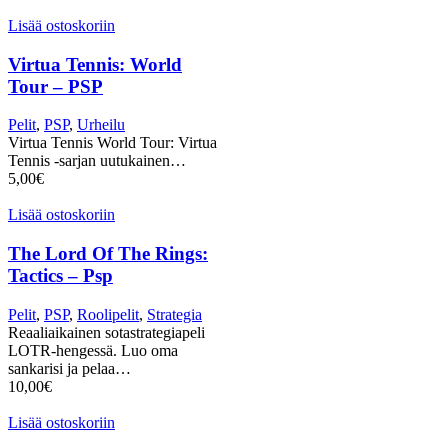
Lisää ostoskoriin
Virtua Tennis: World
Tour – PSP
Pelit
,
PSP
,
Urheilu
Virtua Tennis World Tour: Virtua
Tennis -sarjan uutukainen…
5,00
€
Lisää ostoskoriin
The Lord Of The Rings:
Tactics – Psp
Pelit
,
PSP
,
Roolipelit
,
Strategia
Reaaliaikainen sotastrategiapeli
LOTR-hengessä. Luo oma
sankarisi ja pelaa…
10,00
€
Lisää ostoskoriin