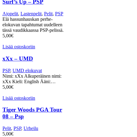
Surf’s Up – PSP
Ajopelit
,
Lastenpelit
,
Pelit
,
PSP
Elä hassunhauskan perhe-
elokuvan tapahtumat uudelleen
tässä vaudikkaassa PSP-pelissä.
5,00
€
Lisää ostoskoriin
xXx – UMD
PSP
,
UMD elokuvat
Nimi: xXx Alkuperäinen nimi:
xXx Kieli: English Ääni:…
5,00
€
Lisää ostoskoriin
Tiger Woods PGA Tour
08 – Psp
Pelit
,
PSP
,
Urheilu
5,00
€