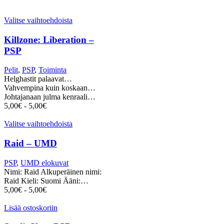
Valitse vaihtoehdoista
Killzone: Liberation –
PSP
Pelit
,
PSP
,
Toiminta
Helghastit palaavat…
Vahvempina kuin koskaan…
Johtajanaan julma kenraali…
5,00
€
-
5,00
€
Valitse vaihtoehdoista
Raid – UMD
PSP
,
UMD elokuvat
Nimi: Raid Alkuperäinen nimi:
Raid Kieli: Suomi Ääni:…
5,00
€
-
5,00
€
Lisää ostoskoriin