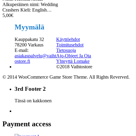
Alkuperäinen nimi: Wedding
Crashers Kieli: English…
5,00
€
Myymälä
Kauppakatu 32
Käyttöehdot
78200 Varkaus
Toimitusehdot
E-mail:
Tietosuoja
asiakaspalvelu@vaiht
Ajo-Ohjeet Ja Ota
ostore.fi
Yhteyttä Lomake
©2018 Vaihtostore
© 2014 WooCommerce Game Store Theme. All Rights Reverved.
3rd Footer 2
Tässä on kakkonen
Payment access