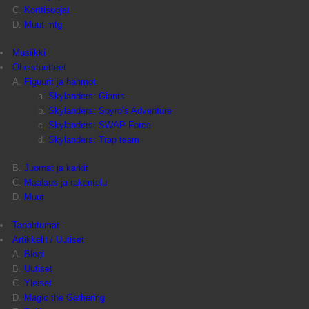
Korttisuojat
Muut mtg
Musiikki
Oheistuotteet
Figuurit ja hahmot
Skylanders: Giants
Skylanders: Spyro’s Adventure
Skylanders: SWAP Force
Skylanders: Trap team
Juomat ja karkit
Maalaus ja rakentelu
Muut
Tapahtumat
Artikkelit / Uutiset
Blogi
Uutiset
Yleiset
Magic the Gathering