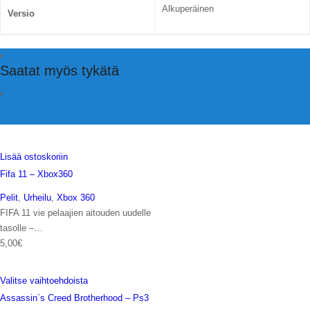
Alkuperäinen
Versio
Saatat myös tykätä
Lisää ostoskoriin
Fifa 11 – Xbox360
Pelit
,
Urheilu
,
Xbox 360
FIFA 11 vie pelaajien aitouden uudelle
tasolle –…
5,00
€
Valitse vaihtoehdoista
Assassin`s Creed Brotherhood – Ps3