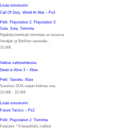
Lisää ostoskoriin
Call Of Duty: World At War – Ps3
Pelit
,
Playstation 2
,
Playstation 3
,
Sota
,
Sota
,
Toiminta
Räjähdysherkkää toimintaa on luvassa
Venäjän ja Berliinin raunioilla…
15,00
€
Valitse vaihtoehdoista
Dead or Alive 3 – Xbox
Pelit
,
Taistelu
,
Xbox
Suositun DOA-sarjan kolmas osa.
10,00
€
-
10,00
€
Lisää ostoskoriin
Future Tactics – Ps2
Pelit
,
Playstation 2
,
Toiminta
Features * 9 beautifully crafted