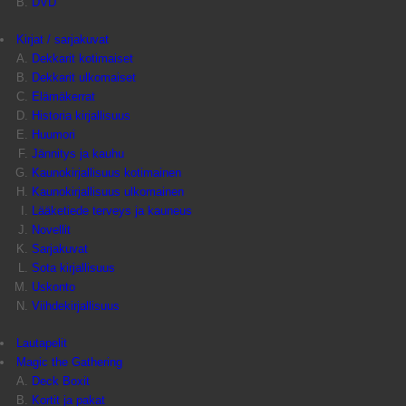
DVD
Kirjat / sarjakuvat
Dekkarit kotimaiset
Dekkarit ulkomaiset
Elämäkerrat
Historia kirjallisuus
Huumori
Jännitys ja kauhu
Kaunokirjallisuus kotimainen
Kaunokirjallisuus ulkomainen
Lääketiede terveys ja kauneus
Novellit
Sarjakuvat
Sota kirjallisuus
Uskonto
Viihdekirjallisuus
Lautapelit
Magic the Gathering
Deck Boxit
Kortit ja pakat