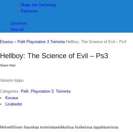
Magic the Gathering
Pelihuone
Ostoskori
Oma tili
Etusivu
»
Pelit
Playstation 3
Toiminta
Hellboy: The Science of Evil – Ps3
Hellboy: The Science of Evil – Ps3
Share thist
Varasto loppu
Categories:
Pelit
,
Playstation 3
,
Toiminta
.
Kuvaus
Lisätiedot
Helvetillisen hauskaa toimintaseikkailua huikeissa tapahtumissa