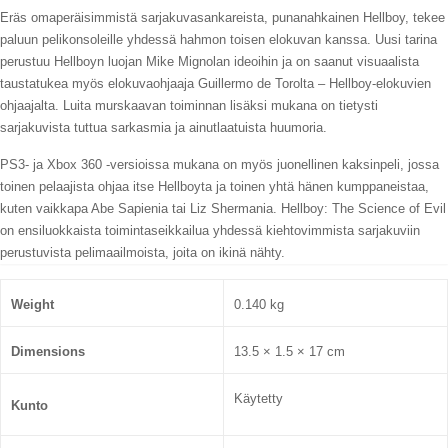
Eräs omaperäisimmistä sarjakuvasankareista, punanahkainen Hellboy, tekee
paluun pelikonsoleille yhdessä hahmon toisen elokuvan kanssa. Uusi tarina
perustuu Hellboyn luojan Mike Mignolan ideoihin ja on saanut visuaalista
taustatukea myös elokuvaohjaaja Guillermo de Torolta – Hellboy-elokuvien
ohjaajalta. Luita murskaavan toiminnan lisäksi mukana on tietysti
sarjakuvista tuttua sarkasmia ja ainutlaatuista huumoria.
PS3- ja Xbox 360 -versioissa mukana on myös juonellinen kaksinpeli, jossa
toinen pelaajista ohjaa itse Hellboyta ja toinen yhtä hänen kumppaneistaa,
kuten vaikkapa Abe Sapienia tai Liz Shermania. Hellboy: The Science of Evil
on ensiluokkaista toimintaseikkailua yhdessä kiehtovimmista sarjakuviin
perustuvista pelimaailmoista, joita on ikinä nähty.
Weight
0.140 kg
Dimensions
13.5 × 1.5 × 17 cm
Käytetty
Kunto