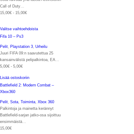
Call of Duty…
15,00
€
-
15,00
€
Valitse vaihtoehdoista
Fifa 10 – Ps3
Pelit
,
Playstation 3
,
Urheilu
Juuri FIFA 09:n saavutettua 25
kansainvälistä pelipalkintoa, EA…
5,00
€
-
5,00
€
Lisää ostoskoriin
Battlefield 2: Modern Combat –
Xbox360
Pelit
,
Sota
,
Toiminta
,
Xbox 360
Palkintoja ja mainetta kerännyt
Battlefield-sarjan jatko-osa sijoittuu
ensimmäistä…
15,00
€