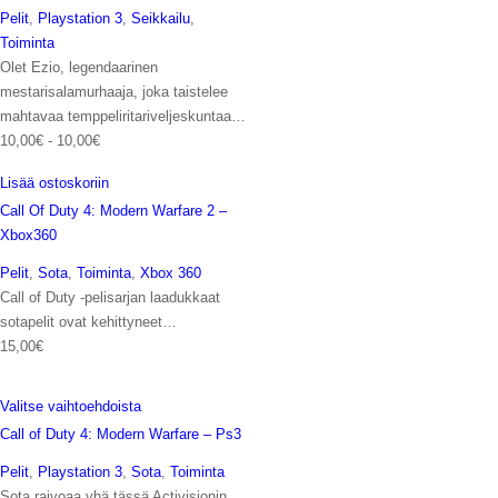
Pelit
,
Playstation 3
,
Seikkailu
,
Toiminta
Olet Ezio, legendaarinen
mestarisalamurhaaja, joka taistelee
mahtavaa temppeliritariveljeskuntaa…
10,00
€
-
10,00
€
Lisää ostoskoriin
Call Of Duty 4: Modern Warfare 2 –
Xbox360
Pelit
,
Sota
,
Toiminta
,
Xbox 360
Call of Duty -pelisarjan laadukkaat
sotapelit ovat kehittyneet…
15,00
€
Valitse vaihtoehdoista
Call of Duty 4: Modern Warfare – Ps3
Pelit
,
Playstation 3
,
Sota
,
Toiminta
Sota raivoaa yhä tässä Activisionin