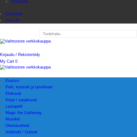
Pelihuone
Ostoskori
Oma tili
Kirjaudu / Rekisteröidy
My Cart
0
Etusivu
Pelit, konsolit ja tarvikkeet
Elokuvat
Kirjat / sarjakuvat
Lautapelit
Magic the Gathering
Musiikki
Oheistuotteet
Artikkelit / Uutiset