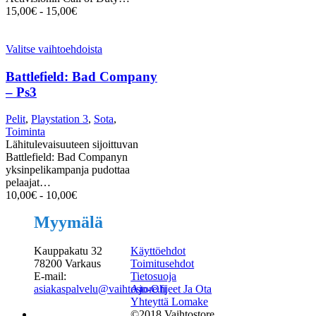
15,00
€
-
15,00
€
Valitse vaihtoehdoista
Battlefield: Bad Company
– Ps3
Pelit
,
Playstation 3
,
Sota
,
Toiminta
Lähitulevaisuuteen sijoittuvan
Battlefield: Bad Companyn
yksinpelikampanja pudottaa
pelaajat…
10,00
€
-
10,00
€
Myymälä
Kauppakatu 32
Käyttöehdot
78200 Varkaus
Toimitusehdot
E-mail:
Tietosuoja
asiakaspalvelu@vaihtostore.fi
Ajo-Ohjeet Ja Ota
Yhteyttä Lomake
©2018 Vaihtostore