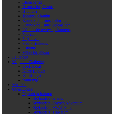
Elämäkerrat
Historia kirjallisuus
Huumori
Jännitys ja kauhu
Kaunokirjallisuus kotimainen
Kaunokirjallisuus ulkomainen
Lääketiede terveys ja kauneus
Novellit
Sarjakuvat
Sota kirjallisuus
Uskonto
Viihdekirjallisuus
Lautapelit
Magic the Gathering
Deck Boxit
Kortit ja pakat
Korttisuojat
Muut mtg
Musiikki
Oheistuotteet
Figuurit ja hahmot
Skylanders: Giants
Skylanders: Spyro’s Adventure
Skylanders: SWAP Force
Skylanders: Trap team