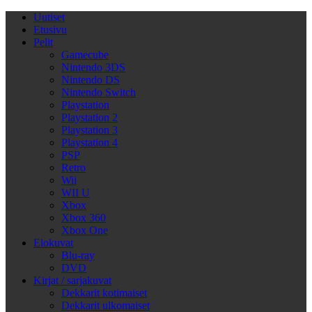
Uutiset
Etusivu
Pelit
Gamecube
Nintendo 3DS
Nintendo DS
Nintendo Switch
Playstation
Playstation 2
Playstation 3
Playstation 4
PSP
Retro
Wii
WII U
Xbox
Xbox 360
Xbox One
Elokuvat
Blu-ray
DVD
Kirjat / sarjakuvat
Dekkarit kotimaiset
Dekkarit ulkomaiset