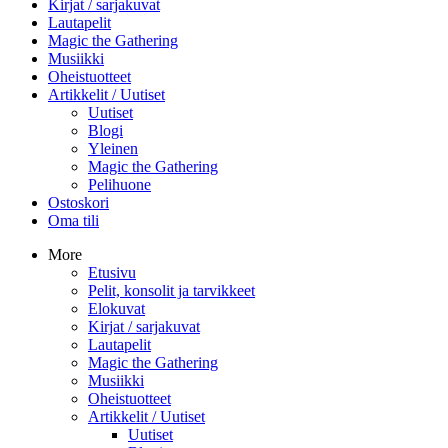
Kirjat / sarjakuvat
Lautapelit
Magic the Gathering
Musiikki
Oheistuotteet
Artikkelit / Uutiset
Uutiset
Blogi
Yleinen
Magic the Gathering
Pelihuone
Ostoskori
Oma tili
More
Etusivu
Pelit, konsolit ja tarvikkeet
Elokuvat
Kirjat / sarjakuvat
Lautapelit
Magic the Gathering
Musiikki
Oheistuotteet
Artikkelit / Uutiset
Uutiset