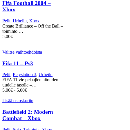
Fifa Football 2004 –
Xbox
Pelit
,
Urheilu
,
Xbox
Create Brilliance – Off the Ball –
toiminto,…
5,00
€
Valitse vaihtoehdoista
Fifa 11 – Ps3
Pelit
,
Playstation 3
,
Urheilu
FIFA 11 vie pelaajien aitouden
uudelle tasolle –…
5,00
€
-
5,00
€
Lisää ostoskoriin
Battlefield 2: Modern
Combat – Xbox
Pelit
,
Sota
,
Toiminta
,
Xbox