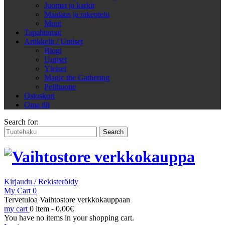
Juomat ja karkit
Maalaus ja rakentelu
Muut
Tapahtumat
Artikkelit / Uutiset
Blogi
Uutiset
Yleiset
Magic the Gathering
Pelihuone
Ostoskori
Oma tili
Search for:
Kirjaudu / Rekisteröidy
My Cart
0
Tervetuloa Vaihtostore verkkokauppaan
my cart
0 item -
0,00
€
You have no items in your shopping cart.