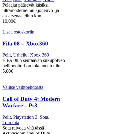
Pelaajat pääsevät käsiksi
ultramoderneihin ajoneuvo- ja
asearsenaaleihin kun…
10,00
€
Lisää ostoskoriin
Fifa 08 – Xbox360
Pelit
,
Urheilu
,
Xbox 360
FIFA 08:n seuraavan sukupolven
pelimoottori on rakennettu niin,…
5,00
€
Valitse vaihtoehdoista
Call of Duty 4: Modern
Warfare – Ps3
Pelit
,
Playstation 3
,
Sota
,
Toiminta
Sota raivoaa yhä tässä
Activisionin Call of Duty…