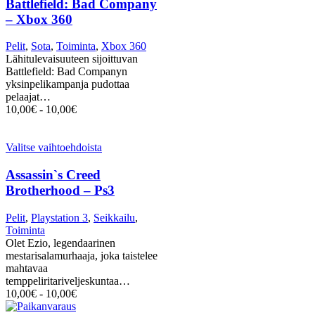
Battlefield: Bad Company
– Xbox 360
Pelit
,
Sota
,
Toiminta
,
Xbox 360
Lähitulevaisuuteen sijoittuvan
Battlefield: Bad Companyn
yksinpelikampanja pudottaa
pelaajat…
10,00
€
-
10,00
€
Valitse vaihtoehdoista
Assassin`s Creed
Brotherhood – Ps3
Pelit
,
Playstation 3
,
Seikkailu
,
Toiminta
Olet Ezio, legendaarinen
mestarisalamurhaaja, joka taistelee
mahtavaa
temppeliritariveljeskuntaa…
10,00
€
-
10,00
€