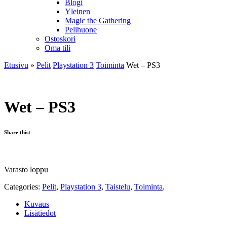
Blogi
Yleinen
Magic the Gathering
Pelihuone
Ostoskori
Oma tili
Etusivu
»
Pelit
Playstation 3
Toiminta
Wet – PS3
Wet – PS3
Share thist
Varasto loppu
Categories:
Pelit
,
Playstation 3
,
Taistelu
,
Toiminta
.
Kuvaus
Lisätiedot