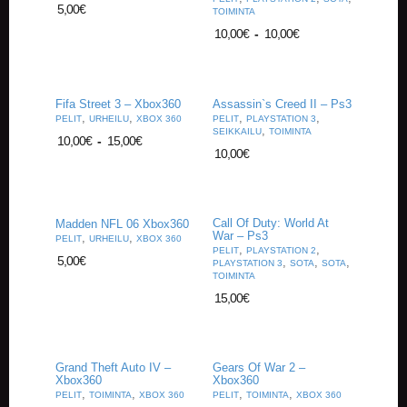
A
5,00
€
TOIMINTA
T
10,00
€
-
10,00
€
H
E
R
I
Fifa Street 3 – Xbox360
Assassin`s Creed II – Ps3
N
,
,
,
,
PELIT
URHEILU
XBOX 360
PELIT
PLAYSTATION 3
G
,
SEIKKAILU
TOIMINTA
10,00
€
-
15,00
€
10,00
€
M
U
S
I
Call Of Duty: World At
Madden NFL 06 Xbox360
I
War – Ps3
,
,
PELIT
URHEILU
XBOX 360
K
,
,
PELIT
PLAYSTATION 2
K
5,00
€
,
,
,
PLAYSTATION 3
SOTA
SOTA
I
TOIMINTA
15,00
€
O
H
E
I
Grand Theft Auto IV –
Gears Of War 2 –
S
Xbox360
Xbox360
,
,
,
,
T
PELIT
TOIMINTA
XBOX 360
PELIT
TOIMINTA
XBOX 360