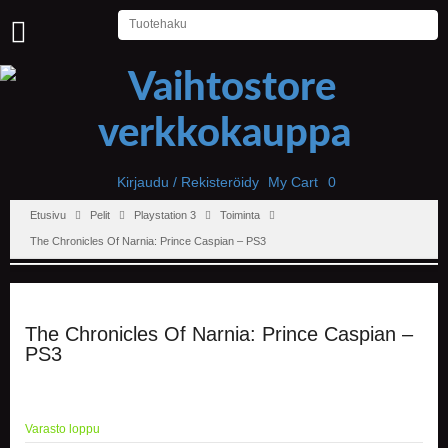
U
U
T
I
S
E
T
Kirjaudu / Rekisteröidy
My Cart
0
Etusivu
Pelit
Playstation 3
Toiminta
E
T
The Chronicles Of Narnia: Prince Caspian – PS3
U
S
I
V
U
The Chronicles Of Narnia: Prince Caspian –
PS3
P
E
L
I
Varasto loppu
T