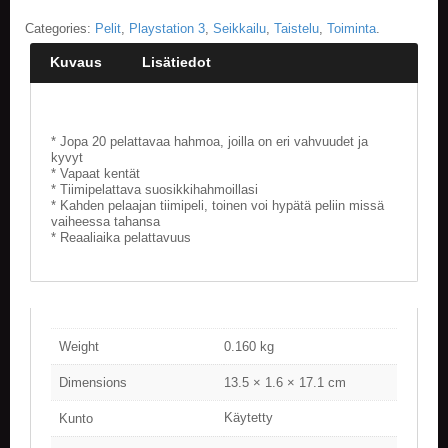
Categories:
Pelit
,
Playstation 3
,
Seikkailu
,
Taistelu
,
Toiminta
.
E
L
Kuvaus
Lisätiedot
O
K
U
V
* Jopa 20 pelattavaa hahmoa, joilla on eri vahvuudet ja
A
kyvyt
T
* Vapaat kentät
* Tiimipelattava suosikkihahmoillasi
K
* Kahden pelaajan tiimipeli, toinen voi hypätä peliin missä
vaiheessa tahansa
I
* Reaaliaika pelattavuus
R
J
A
T
/
S
Weight
0.160 kg
A
R
Dimensions
13.5 × 1.6 × 17.1 cm
J
A
Käytetty
Kunto
K
U