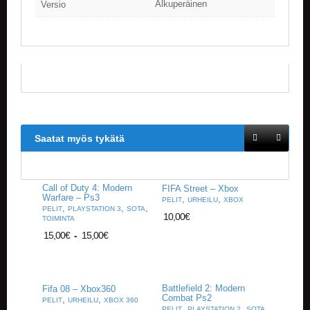
Alkuperäinen
Versio
V
A
T
L
A
U
T
A
P
E
Saatat myös tykätä
L
I
T
Call of Duty 4: Modern
FIFA Street – Xbox
Warfare – Ps3
,
,
PELIT
URHEILU
XBOX
M
,
,
,
PELIT
PLAYSTATION 3
SOTA
A
10,00
€
TOIMINTA
G
15,00
€
-
15,00
€
I
C
T
H
Battlefield 2: Modern
Fifa 08 – Xbox360
E
Combat Ps2
,
,
PELIT
URHEILU
XBOX 360
G
,
,
,
PELIT
PLAYSTATION 2
SOTA