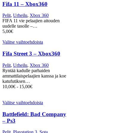
Fifa 11 – Xbox360
Pelit
,
Urheilu
,
Xbox 360
FIFA 11 vie pelaajien aitouden
uudelle tasolle –…
5,00
€
Valitse vaihtoehdoista
Fifa Street 3 – Xbox360
Pelit
,
Urheilu
,
Xbox 360
Ryntää kadulle parhaiden
ammattilaispelaajien kanssa ja koe
katufutiksen…
10,00
€
-
15,00
€
Valitse vaihtoehdoista
Battlefield: Bad Company
– Ps3
Pelit
,
Playstation 3
,
Sota
,