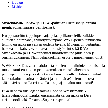
Kuvaus
Lisätiedot
Smackdown-, RAW- ja ECW -painijat uusitussa ja entistä
monipuolisemmassa painipelissä.
Huippusuosittu tappelupelisarja palaa pelikonsoleille kaikkien
aikojen aidoimpana ja viihdyttävimpänä WWE-pelikokemuksena
temmoten mukaansa aivan uudella tavalla. Mukana on vertaistaan
hakeva tähtikatras, vaikuttavat luomistyökalut sekä RAW-,
Smackdown- ja ECW-franchiset tunnistettavine piirteineen ja
ominaisuuksineen. Näin pelauksellinen ei ole painipeli ennen ollut!
WWE Story Designer mahdollistaa omien tarinalinjojen luomisen ja
muokkaamisen tuoden pelikokemuksen entistä lähemmäs
painitapahtumien ja -tv-lähetysten toimintamallia. Hahmot, paikat,
kamerakulmat, tarinan käänteet ja muut tärkeät elementit ovat
säädettävissä useilla eri tavoilla – ohjaajan halun mukaisesti!
Eikä unohtaa tule legendaarista Road to Wrestlemania -
tarinapelimoodia! Lisäksi ensimmäistä kertaa mukaan Diva-
tarinamoodi sekä Create-a-Superstar -pelitila!