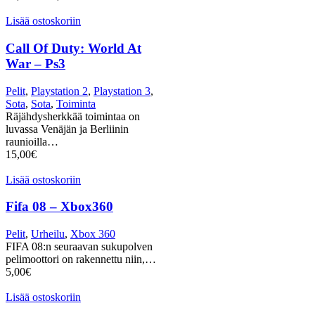
Lisää ostoskoriin
Call Of Duty: World At
War – Ps3
Pelit
,
Playstation 2
,
Playstation 3
,
Sota
,
Sota
,
Toiminta
Räjähdysherkkää toimintaa on
luvassa Venäjän ja Berliinin
raunioilla…
15,00
€
Lisää ostoskoriin
Fifa 08 – Xbox360
Pelit
,
Urheilu
,
Xbox 360
FIFA 08:n seuraavan sukupolven
pelimoottori on rakennettu niin,…
5,00
€
Lisää ostoskoriin