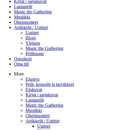
Kirjat / sarjakuvat
Lautapelit
Magic the Gathering
Musiikki
Oheistuotteet
Artikkelit / Uutiset
Uutiset
Blogi
Yleinen
Magic the Gathering
Pelihuone
Ostoskori
Oma tili
More
Etusivu
Pelit, konsolit ja tarvikkeet
Elokuvat
Kirjat / sarjakuvat
Lautapelit
Magic the Gathering
Musiikki
Oheistuotteet
Artikkelit / Uutiset
Uutiset