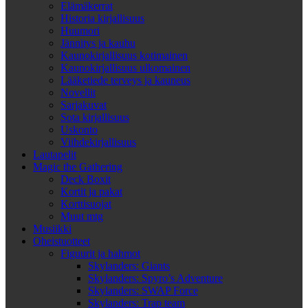
Elämäkerrat
Historia kirjallisuus
Huumori
Jännitys ja kauhu
Kaunokirjallisuus kotimainen
Kaunokirjallisuus ulkomainen
Lääketiede terveys ja kauneus
Novellit
Sarjakuvat
Sota kirjallisuus
Uskonto
Viihdekirjallisuus
Lautapelit
Magic the Gathering
Deck Boxit
Kortit ja pakat
Korttisuojat
Muut mtg
Musiikki
Oheistuotteet
Figuurit ja hahmot
Skylanders: Giants
Skylanders: Spyro’s Adventure
Skylanders: SWAP Force
Skylanders: Trap team