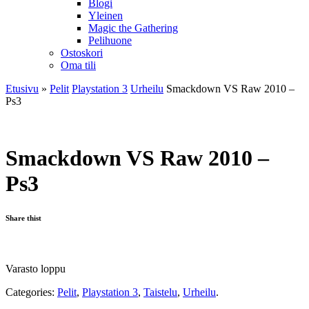
Blogi
Yleinen
Magic the Gathering
Pelihuone
Ostoskori
Oma tili
Etusivu
»
Pelit
Playstation 3
Urheilu
Smackdown VS Raw 2010 –
Ps3
Smackdown VS Raw 2010 –
Ps3
Share thist
Varasto loppu
Categories:
Pelit
,
Playstation 3
,
Taistelu
,
Urheilu
.