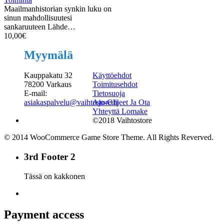
Maailmanhistorian synkin luku on
sinun mahdollisuutesi
sankaruuteen Lähde…
10,00
€
Myymälä
Kauppakatu 32
Käyttöehdot
78200 Varkaus
Toimitusehdot
E-mail:
Tietosuoja
asiakaspalvelu@vaihtostore.fi
Ajo-Ohjeet Ja Ota
Yhteyttä Lomake
©2018 Vaihtostore
© 2014 WooCommerce Game Store Theme. All Rights Reverved.
3rd Footer 2
Tässä on kakkonen
Payment access