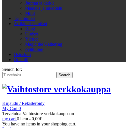
Juomat ja karkit
Maalaus ja rakentelu
Muut
Tapahtumat
Artikkelit / Uutiset
Blogi
Uutiset
Yleiset
Magic the Gathering
Pelihuone
Ostoskori
Oma tili
Search for:
Kirjaudu / Rekisteröidy
My Cart
0
Tervetuloa Vaihtostore verkkokauppaan
my cart
0 item -
0,00
€
You have no items in your shopping cart.