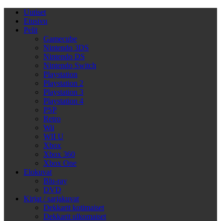
Uutiset
Etusivu
Pelit
Gamecube
Nintendo 3DS
Nintendo DS
Nintendo Switch
Playstation
Playstation 2
Playstation 3
Playstation 4
PSP
Retro
Wii
WII U
Xbox
Xbox 360
Xbox One
Elokuvat
Blu-ray
DVD
Kirjat / sarjakuvat
Dekkarit kotimaiset
Dekkarit ulkomaiset