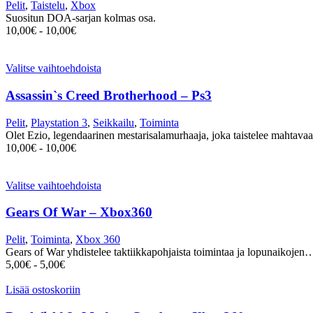
Pelit
,
Taistelu
,
Xbox
Suositun DOA-sarjan kolmas osa.
10,00
€
-
10,00
€
Valitse vaihtoehdoista
Assassin`s Creed Brotherhood – Ps3
Pelit
,
Playstation 3
,
Seikkailu
,
Toiminta
Olet Ezio, legendaarinen mestarisalamurhaaja, joka taistelee mahtava
10,00
€
-
10,00
€
Valitse vaihtoehdoista
Gears Of War – Xbox360
Pelit
,
Toiminta
,
Xbox 360
Gears of War yhdistelee taktiikkapohjaista toimintaa ja lopunaikojen
5,00
€
-
5,00
€
Lisää ostoskoriin