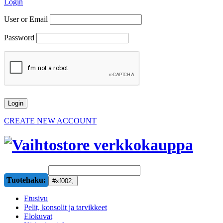
Login
User or Email
Password
CREATE NEW ACCOUNT
Tuotehaku:
Etusivu
Pelit, konsolit ja tarvikkeet
Elokuvat