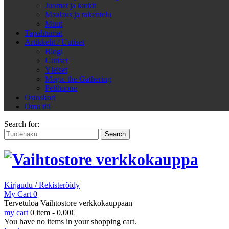
Juomat ja karkit
Maalaus ja rakentelu
Muut
Tapahtumat
Artikkelit / Uutiset
Blogi
Uutiset
Yleiset
Magic the Gathering
Pelihuone
Ostoskori
Oma tili
Search for:
Kirjaudu / Rekisteröidy
My Cart
0
Tervetuloa Vaihtostore verkkokauppaan
my cart
0 item -
0,00
€
You have no items in your shopping cart.