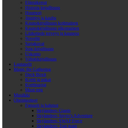
Elämäkerrat
Historia kirjallisuus
Huumori
Jännitys ja kauhu
Kaunokirjallisuus kotimainen
Kaunokirjallisuus ulkomainen
Lääketiede terveys ja kauneus
Novellit
Sarjakuvat
Sota kirjallisuus
Uskonto
Viihdekirjallisuus
Lautapelit
Magic the Gathering
Deck Boxit
Kortit ja pakat
Korttisuojat
Muut mtg
Musiikki
Oheistuotteet
Figuurit ja hahmot
Skylanders: Giants
Skylanders: Spyro’s Adventure
Skylanders: SWAP Force
Skylanders: Trap team