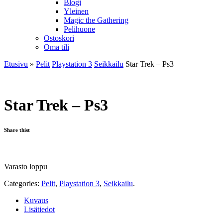
Blogi
Yleinen
Magic the Gathering
Pelihuone
Ostoskori
Oma tili
Etusivu
»
Pelit
Playstation 3
Seikkailu
Star Trek – Ps3
Star Trek – Ps3
Share thist
Varasto loppu
Categories:
Pelit
,
Playstation 3
,
Seikkailu
.
Kuvaus
Lisätiedot