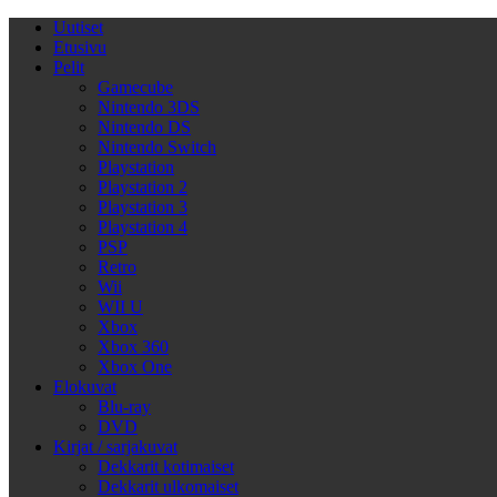
Uutiset
Etusivu
Pelit
Gamecube
Nintendo 3DS
Nintendo DS
Nintendo Switch
Playstation
Playstation 2
Playstation 3
Playstation 4
PSP
Retro
Wii
WII U
Xbox
Xbox 360
Xbox One
Elokuvat
Blu-ray
DVD
Kirjat / sarjakuvat
Dekkarit kotimaiset
Dekkarit ulkomaiset