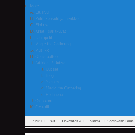
More
Etusivu
Pelit, konsolit ja tarvikkeet
Elokuvat
Kirjat / sarjakuvat
Lautapelit
Magic the Gathering
Musiikki
Oheistuotteet
Artikkelit / Uutiset
Uutiset
Blogi
Yleinen
Magic the Gathering
Pelihuone
Ostoskori
Oma tili
Etusivu
Pelit
Playstation 3
Toiminta
Castlevania Lords