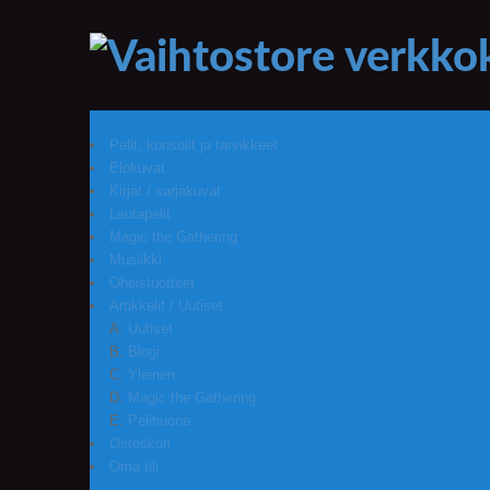
Pelit, konsolit ja tarvikkeet
Elokuvat
Kirjat / sarjakuvat
Lautapelit
Magic the Gathering
Musiikki
Oheistuotteet
Artikkelit / Uutiset
Uutiset
Blogi
Yleinen
Magic the Gathering
Pelihuone
Ostoskori
Oma tili