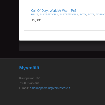
Call Of Duty: World At War – Ps3
,
,
,
,
,
PELIT
PLAYSTATION 2
PLAYSTATION 3
SOTA
SOTA
TOIMIN
15,00
€
Myymälä
Kauppakatu 32
78200 Varkaus
E-mail:
asiakaspalvelu@vaihtostore.fi