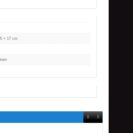
.5 × 17 cm
inen