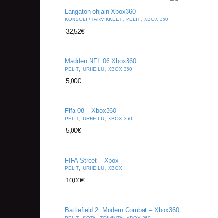
Langaton ohjain Xbox360
,
,
KONSOLI / TARVIKKEET
PELIT
XBOX 360
32,52
€
Madden NFL 06 Xbox360
,
,
PELIT
URHEILU
XBOX 360
5,00
€
Fifa 08 – Xbox360
,
,
PELIT
URHEILU
XBOX 360
5,00
€
FIFA Street – Xbox
,
,
PELIT
URHEILU
XBOX
10,00
€
Battlefield 2: Modern Combat – Xbox360
,
,
,
PELIT
SOTA
TOIMINTA
XBOX 360