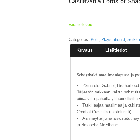
Castlevania Lords of Sh
Varasto loppu
Categories:
Pelit
,
Playstation 3
,
Seikka
Kuvaus
Lisätiedot
Selviydytkö maailmanlopusta ja py
?Sinä olet Gabriel, Brotherhood 
Järjestön tarkkaan valitut pyhät rit
piinaavilta pahoilta yliluonnollisilta 
Tutki laajaa maailmaa ja kukist
Combat Crossilla (taisteluristi).
Ääninäyttelijöinä arvostetut näy
ja Natascha McElhone.