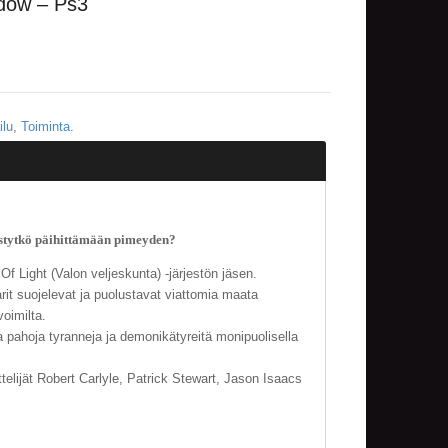
adow – Ps3
ilu
,
Toiminta
.
stytkö päihittämään pimeyden?
Of Light (Valon veljeskunta) -järjestön jäsen.
arit suojelevat ja puolustavat viattomia maata
voimilta.
a pahoja tyranneja ja demonikätyreitä monipuolisella
ttelijät Robert Carlyle, Patrick Stewart, Jason Isaacs