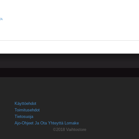
TA
Käyttöehdot
Toimitusehdot
Tietosuoja
Ajo-Ohjeet Ja Ota Yhteyttä Lomake
©2018 Vaihtostore