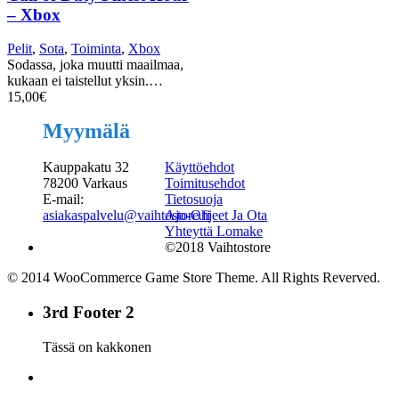
– Xbox
Pelit
,
Sota
,
Toiminta
,
Xbox
Sodassa, joka muutti maailmaa,
kukaan ei taistellut yksin.…
15,00
€
Myymälä
Kauppakatu 32
Käyttöehdot
78200 Varkaus
Toimitusehdot
E-mail:
Tietosuoja
asiakaspalvelu@vaihtostore.fi
Ajo-Ohjeet Ja Ota
Yhteyttä Lomake
©2018 Vaihtostore
© 2014 WooCommerce Game Store Theme. All Rights Reverved.
3rd Footer 2
Tässä on kakkonen