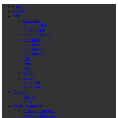
Uutiset
Etusivu
Pelit
Gamecube
Nintendo 3DS
Nintendo DS
Nintendo Switch
Playstation
Playstation 2
Playstation 3
Playstation 4
PSP
Retro
Wii
WII U
Xbox
Xbox 360
Xbox One
Elokuvat
Blu-ray
DVD
Kirjat / sarjakuvat
Dekkarit kotimaiset
Dekkarit ulkomaiset