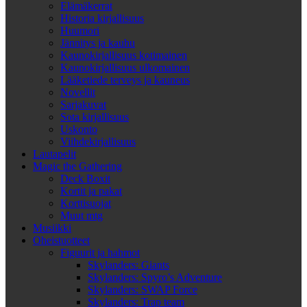
Elämäkerrat
Historia kirjallisuus
Huumori
Jännitys ja kauhu
Kaunokirjallisuus kotimainen
Kaunokirjallisuus ulkomainen
Lääketiede terveys ja kauneus
Novellit
Sarjakuvat
Sota kirjallisuus
Uskonto
Viihdekirjallisuus
Lautapelit
Magic the Gathering
Deck Boxit
Kortit ja pakat
Korttisuojat
Muut mtg
Musiikki
Oheistuotteet
Figuurit ja hahmot
Skylanders: Giants
Skylanders: Spyro’s Adventure
Skylanders: SWAP Force
Skylanders: Trap team