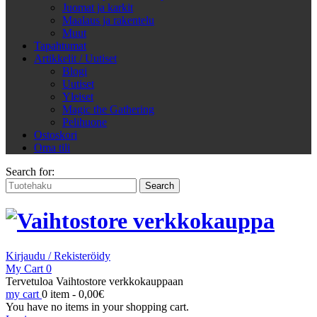
Juomat ja karkit
Maalaus ja rakentelu
Muut
Tapahtumat
Artikkelit / Uutiset
Blogi
Uutiset
Yleiset
Magic the Gathering
Pelihuone
Ostoskori
Oma tili
Search for:
Kirjaudu / Rekisteröidy
My Cart
0
Tervetuloa Vaihtostore verkkokauppaan
my cart
0 item -
0,00
€
You have no items in your shopping cart.