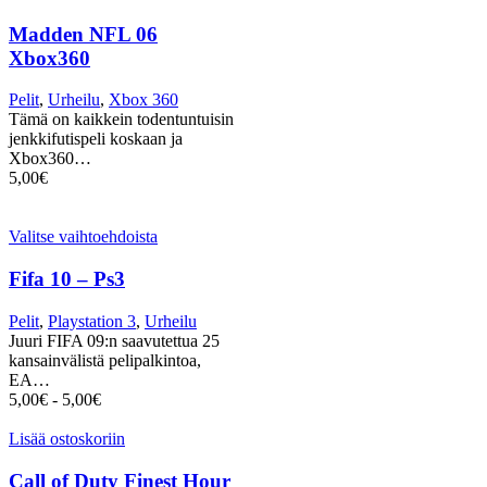
Madden NFL 06
Xbox360
Pelit
,
Urheilu
,
Xbox 360
Tämä on kaikkein todentuntuisin
jenkkifutispeli koskaan ja
Xbox360…
5,00
€
Valitse vaihtoehdoista
Fifa 10 – Ps3
Pelit
,
Playstation 3
,
Urheilu
Juuri FIFA 09:n saavutettua 25
kansainvälistä pelipalkintoa,
EA…
5,00
€
-
5,00
€
Lisää ostoskoriin
Call of Duty Finest Hour