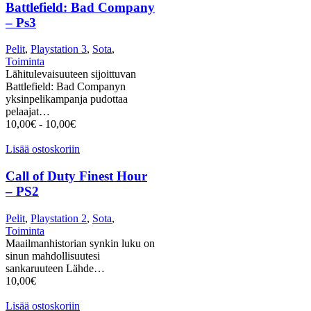
Battlefield: Bad Company
– Ps3
Pelit
,
Playstation 3
,
Sota
,
Toiminta
Lähitulevaisuuteen sijoittuvan
Battlefield: Bad Companyn
yksinpelikampanja pudottaa
pelaajat…
10,00
€
-
10,00
€
Lisää ostoskoriin
Call of Duty Finest Hour
– PS2
Pelit
,
Playstation 2
,
Sota
,
Toiminta
Maailmanhistorian synkin luku on
sinun mahdollisuutesi
sankaruuteen Lähde…
10,00
€
Lisää ostoskoriin