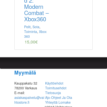
d 2:
Modern
Combat –
Xbox360
Pelit
,
Sota
,
Toiminta
,
Xbox
360
15,00
€
Myymälä
Kauppakatu 32
Käyttöehdot
78200 Varkaus
Toimitusehdot
E-mail:
Tietosuoja
asiakaspalvelu@vai
Ajo-Ohjeet Ja Ota
htostore.fi
Yhteyttä Lomake