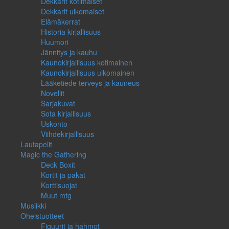
Dekkarit kotimaiset
Dekkarit ulkomaiset
Elämäkerrat
Historia kirjallisuus
Huumori
Jännitys ja kauhu
Kaunokirjallisuus kotimainen
Kaunokirjallisuus ulkomainen
Lääketiede terveys ja kauneus
Novellit
Sarjakuvat
Sota kirjallisuus
Uskonto
Viihdekirjallisuus
Lautapelit
Magic the Gathering
Deck Boxit
Kortit ja pakat
Korttisuojat
Muut mtg
Musiikki
Oheistuotteet
Figuurit ja hahmot