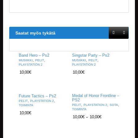
Saatat myös tykätä
Band Hero – Ps2
Singstar Party – Ps2
,
,
,
,
MUSIIKKI
PELIT
MUSIIKKI
PELIT
PLAYSTATION 2
PLAYSTATION 2
10,00
€
10,00
€
Medal of Honor Frontline –
Future Tactics – Ps2
PS2
,
,
PELIT
PLAYSTATION 2
,
,
,
PELIT
PLAYSTATION 2
SOTA
TOIMINTA
TOIMINTA
10,00
€
10,00
€
-
10,00
€