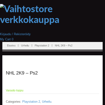
Kirjaudu / Rekisteröidy
My Cart
0
Etusivu
Urheilu
Playstation 2
NHL 2K9 – Ps2
NHL 2K9 – Ps2
Varasto loppu
Categories:
Playstation 2
,
Urheilu
.