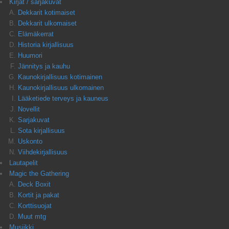
Kirjat / sarjakuvat
Dekkarit kotimaiset
Dekkarit ulkomaiset
Elämäkerrat
Historia kirjallisuus
Huumori
Jännitys ja kauhu
Kaunokirjallisuus kotimainen
Kaunokirjallisuus ulkomainen
Lääketiede terveys ja kauneus
Novellit
Sarjakuvat
Sota kirjallisuus
Uskonto
Viihdekirjallisuus
Lautapelit
Magic the Gathering
Deck Boxit
Kortit ja pakat
Korttisuojat
Muut mtg
Musiikki