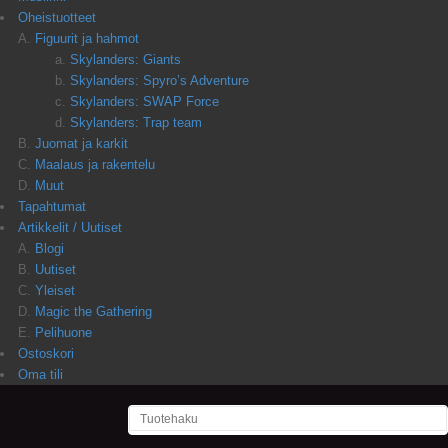
Oheistuotteet
Figuurit ja hahmot
Skylanders: Giants
Skylanders: Spyro’s Adventure
Skylanders: SWAP Force
Skylanders: Trap team
Juomat ja karkit
Maalaus ja rakentelu
Muut
Tapahtumat
Artikkelit / Uutiset
Blogi
Uutiset
Yleiset
Magic the Gathering
Pelihuone
Ostoskori
Oma tili