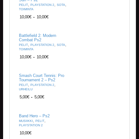
U
,
,
,
PELIT
PLAYSTATION 2
SOTA
O
TOIMINTA
T
10,00
€
-
10,00
€
T
E
E
T
Battlefield 2: Modern
Combat Ps2
,
,
,
PELIT
PLAYSTATION 2
SOTA
T
TOIMINTA
A
10,00
€
-
10,00
€
P
A
H
Smash Court Tennis: Pro
T
Tournament 2 – Ps2
U
,
,
PELIT
PLAYSTATION 2
M
URHEILU
A
5,00
€
-
5,00
€
T
A
Band Hero – Ps2
R
,
,
MUSIIKKI
PELIT
T
PLAYSTATION 2
I
10,00
€
K