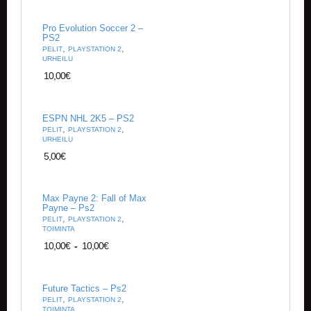
K
E
L
Pro Evolution Soccer 2 –
PS2
I
,
,
PELIT
PLAYSTATION 2
T
URHEILU
/
10,00
€
U
U
T
I
ESPN NHL 2K5 – PS2
S
,
,
PELIT
PLAYSTATION 2
E
URHEILU
T
5,00
€
O
S
Max Payne 2: Fall of Max
T
Payne – Ps2
,
,
O
PELIT
PLAYSTATION 2
TOIMINTA
S
K
10,00
€
-
10,00
€
O
R
I
Future Tactics – Ps2
,
,
PELIT
PLAYSTATION 2
TOIMINTA