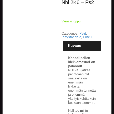
Nhl 2K6 – Ps2
E
L
O
Varasto loppu
K
U
V
Categories:
Pelit
,
A
Playstation 2
,
Urheilu
.
T
Kuvaus
K
I
Konsolipelien
R
kiekkomestari on
J
palannut.
NHL2K6 jatkaa
A
perintöään nyt
T
saatavilla on
/
enemmän
S
liikkeitä,
A
enemmän tunnetta
R
ja enemmän
J
yksityiskohtia kuin
A
koskaan aiemmin.
K
Hallitse millin
U