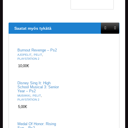
A
T
H
E
R
I
Saatat myös tykätä
N
G
Burnout Revenge – Ps2
M
,
,
AJOPELIT
PELIT
U
PLAYSTATION 2
S
10,00
€
I
I
K
K
Disney Sing It: High
I
School Musical 3: Senior
Year – Ps2
,
,
MUSIIKKI
PELIT
O
PLAYSTATION 2
H
5,00
€
E
I
S
Medal Of Honor: Rising
T
Sun – Ps2