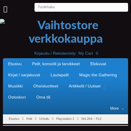
U
U
T
I
S
E
T
Kirjaudu / Rekisteröidy
My Cart
0
Etusivu
Pelit, konsolit ja tarvikkeet
Elokuvat
E
T
U
Kirjat / sarjakuvat
Lautapelit
Magic the Gathering
S
I
Musiikki
Oheistuotteet
Artikkelit / Uutiset
V
U
Ostoskori
Oma tili
P
More
E
L
Etusivu
Pelit
Urheilu
Playstation 2
Nhl 2K6 – Ps2
I
T