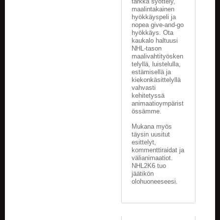
tarkka syöttely,
V
maalintakainen
A
hyökkäyspeli ja
T
nopea give-and-go
hyökkäys. Ota
kaukalo haltuusi
L
NHL-tason
A
maalivahtityösken
U
telyllä, luistelulla,
T
estämisellä ja
A
kiekonkäsittelyllä
P
vahvasti
kehitetyssä
E
animaatioympärist
L
össämme.
I
T
Mukana myös
täysin uusitut
esittelyt,
M
kommenttiraidat ja
A
välianimaatiot.
G
NHL2K6 tuo
I
jäätikön
C
olohuoneeseesi.
T
H
E
G