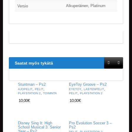
A
Alkuperäinen, Platinum
Versio
T
H
E
R
I
N
G
M
U
S
Saatat myös tykätä
I
I
K
K
Stuntman – Ps2
EyeToy Groove – Ps2
,
,
,
,
I
AJOPELIT
PELIT
EYETOY
LASTENPELIT
,
,
PLAYSTATION 2
TOIMINTA
PELIT
PLAYSTATION 2
10,00
€
10,00
€
O
H
E
I
S
Disney Sing It: High
Pro Evolution Soccer 3 –
School Musical 3: Senior
Ps2
T
Year – Ps2
,
,
PELIT
PLAYSTATION 2