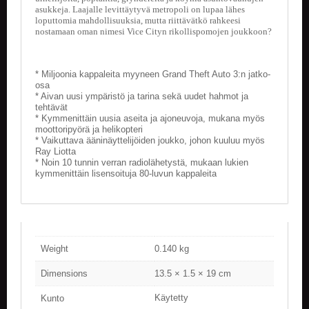
V
asukkeja. Laajalle levittäytyvä metropoli on lupaa lähes
A
loputtomia mahdollisuuksia, mutta riittävätkö rahkeesi
T
nostamaan oman nimesi Vice Cityn rikollispomojen joukkoon?
L
A
* Miljoonia kappaleita myyneen Grand Theft Auto 3:n jatko-
osa
U
* Aivan uusi ympäristö ja tarina sekä uudet hahmot ja
T
tehtävät
A
* Kymmenittäin uusia aseita ja ajoneuvoja, mukana myös
P
moottoripyörä ja helikopteri
E
* Vaikuttava ääninäyttelijöiden joukko, johon kuuluu myös
L
Ray Liotta
I
* Noin 10 tunnin verran radiolähetystä, mukaan lukien
T
kymmenittäin lisensoituja 80-luvun kappaleita
M
A
G
I
Weight
0.140 kg
C
T
Dimensions
13.5 × 1.5 × 19 cm
H
E
Käytetty
Kunto
G