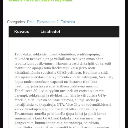
Tuotetta ei ole varastossa eikä myytävänä.
E
L
O
Categories:
Pelit
,
Playstation 2
,
Toiminta
.
K
U
Kuvaus
Lisätiedot
V
A
T
1980-luku: rohkeiden muoti-ilmiöiden, syntikkapopin,
K
räikeiden neonvalojen ja valloillaan riehuvan oman edun
tavoittelun vuosikymmen. Huomattavasti tärkeäpää on se, että
I
mainittuna ajanjaksona Rockstar julkaisi jatko-osan
R
käsittämättömän suositulle GTA3-pelilleen. Huolimatta siitä,
J
että ajassa siirrytään parikymmentä vuotta taaksepäin, Vice City
A
lupaa uuden annoksen vapaasti mellastavaa rikollista
T
nautintoa, joka takasi edeltäjälleen mahtavan suosion.
/
Todelliseen 80-luvun tyyliin uusi peli on entistä suurempi,
S
parempi, rohkeampi ja röyhkeämpi. Siis hyviä uutisia GTA-
A
faneille, sillä luvassa on lisää tehtäviä, autoja, aseita ja
havaijilaisia kukkapaitoja. GTA: Vice City on todennäköisesti
R
kaikkien aikojen laajin virtuaalirikollisuuden esittely.
J
Tavattoman suurella pelialueella (jopa kaksi ja puoli kertaa
A
suuremmalla kuin GTA3:ssa) kuljeksii kaiken maailman
K
gangstereita, huumekauppiaita, sutenöörejä, häiriköitä,
U
urheilijoita, poptähtiä, gryndereitä ja köyhiä asuntovaunujen