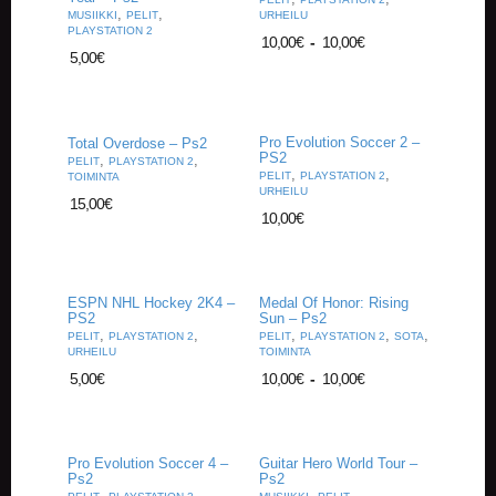
U
,
,
MUSIIKKI
PELIT
URHEILU
O
PLAYSTATION 2
10,00
€
-
10,00
€
T
5,00
€
T
E
E
T
Pro Evolution Soccer 2 –
Total Overdose – Ps2
PS2
,
,
PELIT
PLAYSTATION 2
T
,
,
PELIT
PLAYSTATION 2
TOIMINTA
A
URHEILU
15,00
€
P
10,00
€
A
H
T
U
ESPN NHL Hockey 2K4 –
Medal Of Honor: Rising
M
PS2
Sun – Ps2
A
,
,
,
,
,
PELIT
PLAYSTATION 2
PELIT
PLAYSTATION 2
SOTA
T
URHEILU
TOIMINTA
5,00
€
10,00
€
-
10,00
€
A
R
T
I
Pro Evolution Soccer 4 –
Guitar Hero World Tour –
Ps2
Ps2
K
,
,
,
,