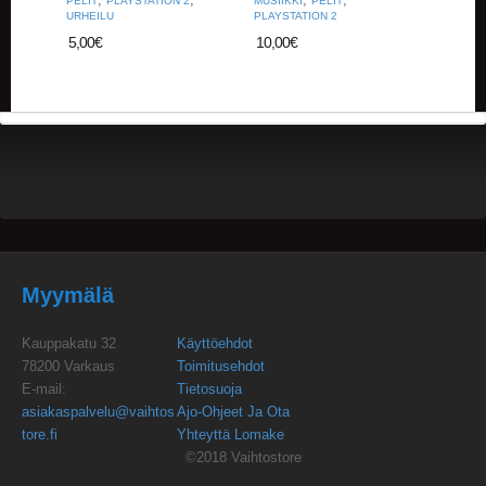
PELIT
PLAYSTATION 2
MUSIIKKI
PELIT
K
URHEILU
PLAYSTATION 2
E
5,00
€
10,00
€
L
I
T
/
U
U
T
I
S
E
T
O
Myymälä
S
T
O
Kauppakatu 32
Käyttöehdot
S
78200 Varkaus
Toimitusehdot
K
E-mail:
Tietosuoja
O
asiakaspalvelu@vaihtos
Ajo-Ohjeet Ja Ota
R
tore.fi
Yhteyttä Lomake
I
©2018 Vaihtostore