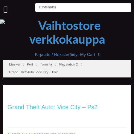
U
U
T
I
S
E
T
Kirjaudu / Rekisteröidy
My Cart
0
Etusivu
Pelit
Toiminta
Playstation 2
E
T
Grand Theft Auto: Vice City – Ps2
U
S
I
V
U
Grand Theft Auto: Vice City – Ps2
P
E
L
I
T