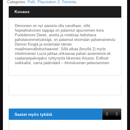
Categories:
Pelit
,
Playstation 2
,
Toiminta
.
E
Kuvaus
L
O
Demonien on nyt parasta olla varuillaan, sillä
K
hopeahiuksinen tappaja on palannut apuvoimien kera.
U
Puolidemoni Dante, asetta ja miekkaa heiluttava
V
paholaisenmetsästäjä, on palannut etsimään pahamaineista
A
Demon Kingiä ja estämään tämän
T
maailmanvalloitushaaveet. Sillä aikaa (levyllä 2) myös
intohimoinen Lucia jahtaa uhkaavaa pahan asiamiestä eli
saatananpalvojaksi ryhtynyttä liikemies Ariusta. Erilliset
K
seikkailut, sama päämäärä – ihmiskunnan pelastaminen.
I
R
J
A
T
/
S
A
R
J
Saatat myös tykätä
A
K
U