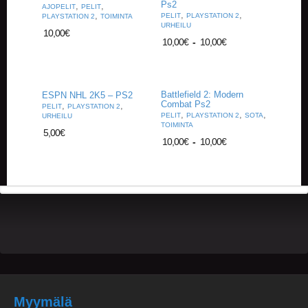
Ps2
A
,
,
AJOPELIT
PELIT
,
,
,
PELIT
PLAYSTATION 2
T
PLAYSTATION 2
TOIMINTA
URHEILU
H
10,00
€
10,00
€
-
10,00
€
E
R
I
N
G
Battlefield 2: Modern
ESPN NHL 2K5 – PS2
Combat Ps2
,
,
PELIT
PLAYSTATION 2
,
,
,
PELIT
PLAYSTATION 2
SOTA
URHEILU
M
TOIMINTA
5,00
€
U
10,00
€
-
10,00
€
S
I
I
K
K
I
O
H
E
I
S
T
Myymälä