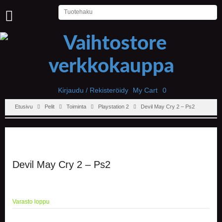
U
U
T
I
S
E
T
Kirjaudu / Rekisteröidy
My Cart
0
Etusivu
Pelit
Toiminta
Playstation 2
Devil May Cry 2 – Ps2
E
T
U
S
I
V
U
Devil May Cry 2 – Ps2
P
E
L
Varasto loppu
I
T