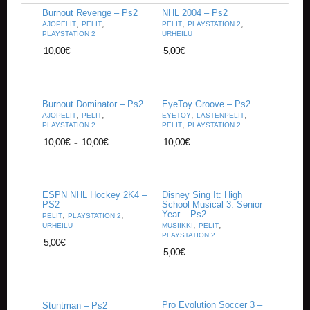
V
Burnout Revenge – Ps2
NHL 2004 – Ps2
A
,
,
,
,
AJOPELIT
PELIT
PELIT
PLAYSTATION 2
T
PLAYSTATION 2
URHEILU
10,00
€
5,00
€
L
A
U
T
Burnout Dominator – Ps2
EyeToy Groove – Ps2
A
,
,
,
,
AJOPELIT
PELIT
EYETOY
LASTENPELIT
P
,
PLAYSTATION 2
PELIT
PLAYSTATION 2
E
10,00
€
-
10,00
€
10,00
€
L
I
T
ESPN NHL Hockey 2K4 –
Disney Sing It: High
M
PS2
School Musical 3: Senior
Year – Ps2
,
,
A
PELIT
PLAYSTATION 2
,
,
URHEILU
MUSIIKKI
PELIT
G
PLAYSTATION 2
I
5,00
€
5,00
€
C
T
H
E
G
Pro Evolution Soccer 3 –
Stuntman – Ps2