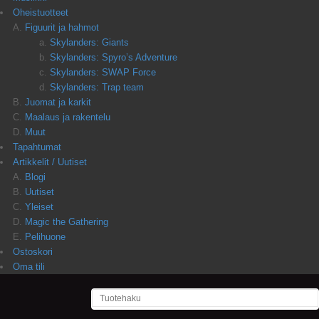
Oheistuotteet
Figuurit ja hahmot
Skylanders: Giants
Skylanders: Spyro’s Adventure
Skylanders: SWAP Force
Skylanders: Trap team
Juomat ja karkit
Maalaus ja rakentelu
Muut
Tapahtumat
Artikkelit / Uutiset
Blogi
Uutiset
Yleiset
Magic the Gathering
Pelihuone
Ostoskori
Oma tili