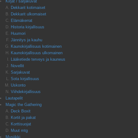
Kirjat / sarjakuvat
Dekkarit kotimaiset
Dekkarit ulkomaiset
Elämäkerrat
Historia kirjallisuus
Huumori
Jännitys ja kauhu
Kaunokirjallisuus kotimainen
Kaunokirjallisuus ulkomainen
Lääketiede terveys ja kauneus
Novellit
Sarjakuvat
Sota kirjallisuus
Uskonto
Viihdekirjallisuus
Lautapelit
Magic the Gathering
Deck Boxit
Kortit ja pakat
Korttisuojat
Muut mtg
Musiikki