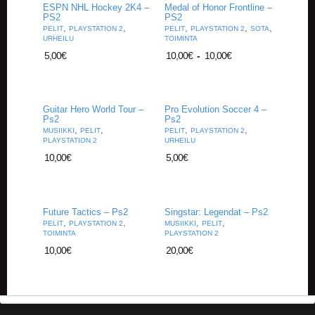
ESPN NHL Hockey 2K4 –
Medal of Honor Frontline –
PS2
PS2
,
,
,
,
,
PELIT
PLAYSTATION 2
PELIT
PLAYSTATION 2
SOTA
URHEILU
TOIMINTA
5,00
€
10,00
€
-
10,00
€
Guitar Hero World Tour –
Pro Evolution Soccer 4 –
Ps2
Ps2
,
,
,
,
MUSIIKKI
PELIT
PELIT
PLAYSTATION 2
PLAYSTATION 2
URHEILU
10,00
€
5,00
€
Future Tactics – Ps2
Singstar: Legendat – Ps2
,
,
,
,
PELIT
PLAYSTATION 2
MUSIIKKI
PELIT
TOIMINTA
PLAYSTATION 2
10,00
€
20,00
€