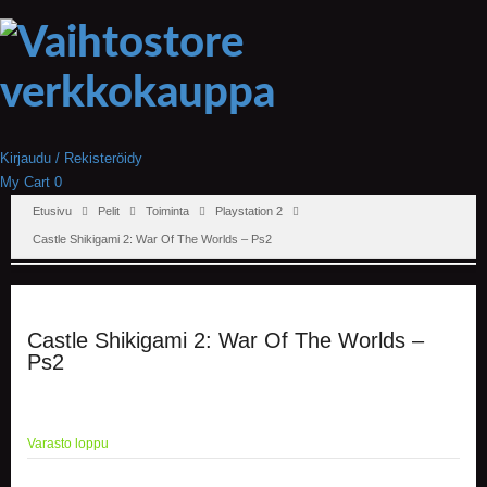
Kirjaudu / Rekisteröidy
My Cart
0
Etusivu
Pelit
Toiminta
Playstation 2
Castle Shikigami 2: War Of The Worlds – Ps2
Castle Shikigami 2: War Of The Worlds –
Ps2
Varasto loppu