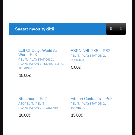
Saatat myös tykätä
Call Of Duty: World At
ESPN NHL 2K5 – PS2
War – Ps3
,
,
PELIT
PLAYSTATION 2
,
,
PELIT
PLAYSTATION 2
URHEILU
,
,
,
PLAYSTATION 3
SOTA
SOTA
5,00
€
TOIMINTA
15,00
€
Stuntman – Ps2
Hitman Contracts – Ps2
,
,
,
,
AJOPELIT
PELIT
PELIT
PLAYSTATION 2
,
PLAYSTATION 2
TOIMINTA
TOIMINTA
10,00
€
15,00
€