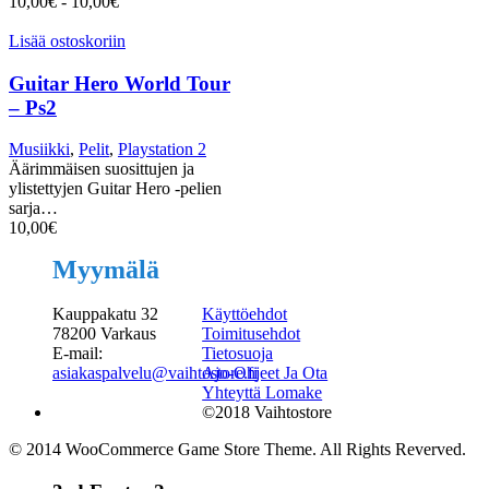
10,00
€
-
10,00
€
Lisää ostoskoriin
Guitar Hero World Tour
– Ps2
Musiikki
,
Pelit
,
Playstation 2
Äärimmäisen suosittujen ja
ylistettyjen Guitar Hero -pelien
sarja…
10,00
€
Myymälä
Kauppakatu 32
Käyttöehdot
78200 Varkaus
Toimitusehdot
E-mail:
Tietosuoja
asiakaspalvelu@vaihtostore.fi
Ajo-Ohjeet Ja Ota
Yhteyttä Lomake
©2018 Vaihtostore
© 2014 WooCommerce Game Store Theme. All Rights Reverved.