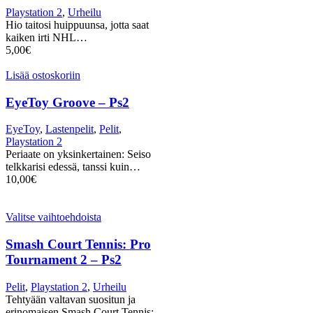
Playstation 2
,
Urheilu
Hio taitosi huippuunsa, jotta saat
kaiken irti NHL…
5,00
€
Lisää ostoskoriin
EyeToy Groove – Ps2
EyeToy
,
Lastenpelit
,
Pelit
,
Playstation 2
Periaate on yksinkertainen: Seiso
telkkarisi edessä, tanssi kuin…
10,00
€
Valitse vaihtoehdoista
Smash Court Tennis: Pro
Tournament 2 – Ps2
Pelit
,
Playstation 2
,
Urheilu
Tehtyään valtavan suositun ja
erinomaisen Smash Court Tennis: