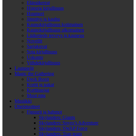
Elämäkerrat
Historia kirjallisuus
Huumori
Jännitys ja kauhu
Kaunokirjallisuus kotimainen
Kaunokirjallisuus ulkomainen
Lääketiede terveys ja kauneus
Novellit
Sarjakuvat
Sota kirjallisuus
Uskonto
Viihdekirjallisuus
Lautapelit
Magic the Gathering
Deck Boxit
Kortit ja pakat
Korttisuojat
Muut mtg
Musiikki
Oheistuotteet
Figuurit ja hahmot
Skylanders: Giants
Skylanders: Spyro’s Adventure
Skylanders: SWAP Force
Skylanders: Trap team