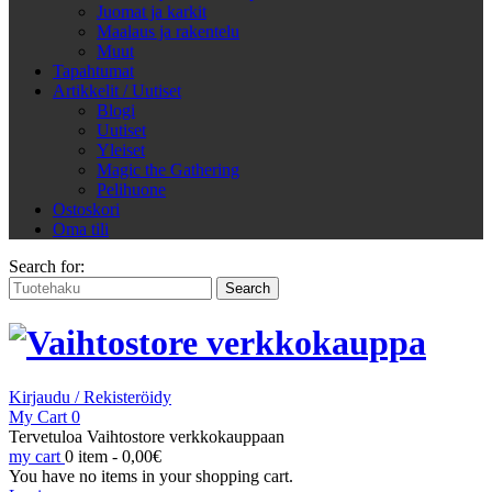
Juomat ja karkit
Maalaus ja rakentelu
Muut
Tapahtumat
Artikkelit / Uutiset
Blogi
Uutiset
Yleiset
Magic the Gathering
Pelihuone
Ostoskori
Oma tili
Search for:
Kirjaudu / Rekisteröidy
My Cart
0
Tervetuloa Vaihtostore verkkokauppaan
my cart
0 item -
0,00
€
You have no items in your shopping cart.