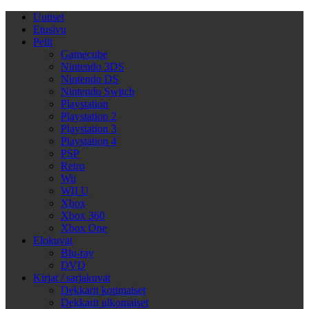
Uutiset
Etusivu
Pelit
Gamecube
Nintendo 3DS
Nintendo DS
Nintendo Switch
Playstation
Playstation 2
Playstation 3
Playstation 4
PSP
Retro
Wii
WII U
Xbox
Xbox 360
Xbox One
Elokuvat
Blu-ray
DVD
Kirjat / sarjakuvat
Dekkarit kotimaiset
Dekkarit ulkomaiset