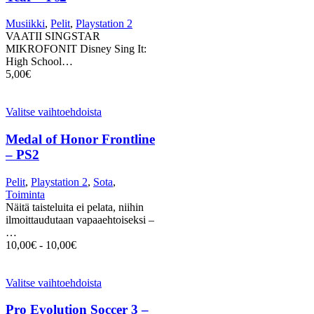
Musiikki
,
Pelit
,
Playstation 2
VAATII SINGSTAR
MIKROFONIT Disney Sing It:
High School…
5,00
€
Valitse vaihtoehdoista
Medal of Honor Frontline
– PS2
Pelit
,
Playstation 2
,
Sota
,
Toiminta
Näitä taisteluita ei pelata, niihin
ilmoittaudutaan vapaaehtoiseksi –
…
10,00
€
-
10,00
€
Valitse vaihtoehdoista
Pro Evolution Soccer 3 –