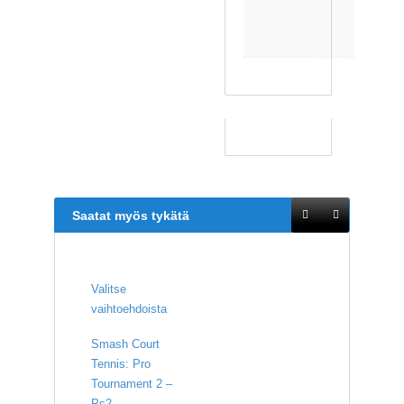
n
e
n
Saatat myös tykätä
Valitse
vaihtoehdoista
Smash Court
Tennis: Pro
Tournament 2 –
Ps2