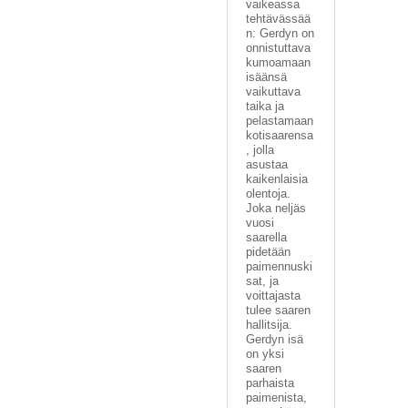
vaikeassa
tehtävässää
n: Gerdyn on
onnistuttava
kumoamaan
isäänsä
vaikuttava
taika ja
pelastamaan
kotisaarensa
, jolla
asustaa
kaikenlaisia
olentoja.
Joka neljäs
vuosi
saarella
pidetään
paimennuski
sat, ja
voittajasta
tulee saaren
hallitsija.
Gerdyn isä
on yksi
saaren
parhaista
paimenista,