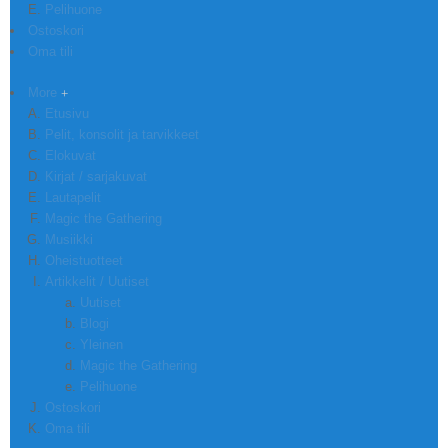
Pelihuone
Ostoskori
Oma tili
More
Etusivu
Pelit, konsolit ja tarvikkeet
Elokuvat
Kirjat / sarjakuvat
Lautapelit
Magic the Gathering
Musiikki
Oheistuotteet
Artikkelit / Uutiset
Uutiset
Blogi
Yleinen
Magic the Gathering
Pelihuone
Ostoskori
Oma tili