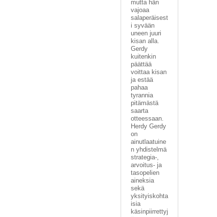
mutta hän
vajoaa
salaperäisest
i syvään
uneen juuri
kisan alla.
Gerdy
kuitenkin
päättää
voittaa kisan
ja estää
pahaa
tyrannia
pitämästä
saarta
otteessaan.
Herdy Gerdy
on
ainutlaatuine
n yhdistelmä
strategia-,
arvoitus- ja
tasopelien
aineksia
sekä
yksityiskohta
isia
käsinpiirrettyj