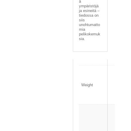
ä
ympäristöjä
ja esineitä –
tiedossa on
siis
unohtumatto
mia
pelikokemuk
sia.
0
.
1
Weight
4
0
k
g
1
3
.
5
×