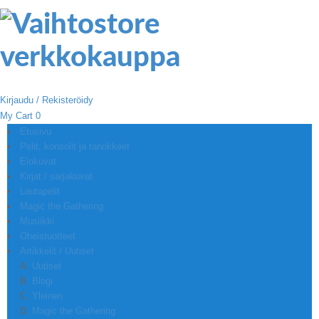
Kirjaudu / Rekisteröidy
My Cart
0
Etusivu
Pelit, konsolit ja tarvikkeet
Elokuvat
Kirjat / sarjakuvat
Lautapelit
Magic the Gathering
Musiikki
Oheistuotteet
Artikkelit / Uutiset
Uutiset
Blogi
Yleinen
Magic the Gathering