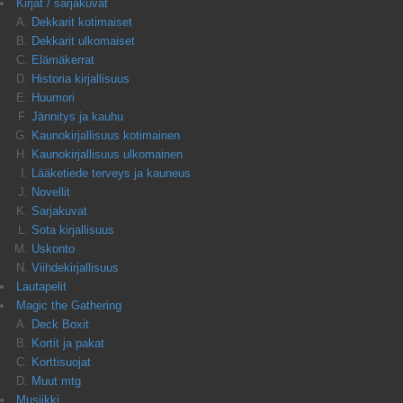
Kirjat / sarjakuvat
Dekkarit kotimaiset
Dekkarit ulkomaiset
Elämäkerrat
Historia kirjallisuus
Huumori
Jännitys ja kauhu
Kaunokirjallisuus kotimainen
Kaunokirjallisuus ulkomainen
Lääketiede terveys ja kauneus
Novellit
Sarjakuvat
Sota kirjallisuus
Uskonto
Viihdekirjallisuus
Lautapelit
Magic the Gathering
Deck Boxit
Kortit ja pakat
Korttisuojat
Muut mtg
Musiikki