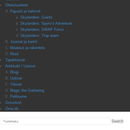
Oheistuotteet
Figuurit ja hahmot
Skylanders: Giants
Skylanders: Spyro’s Adventure
Skylanders: SWAP Force
Skylanders: Trap team
Juomat ja karkit
Maalaus ja rakentelu
Muut
Tapahtumat
Artikkelit / Uutiset
Blogi
Uutiset
Yleiset
Magic the Gathering
Pelihuone
Ostoskori
Oma tili