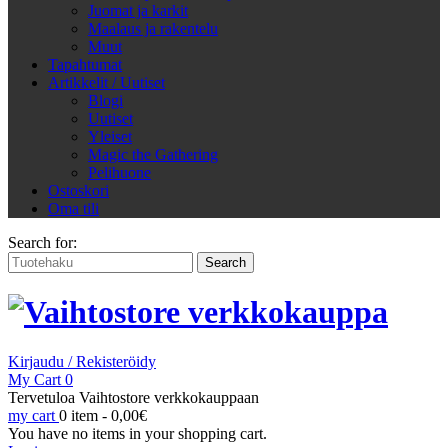
Juomat ja karkit
Maalaus ja rakentelu
Muut
Tapahtumat
Artikkelit / Uutiset
Blogi
Uutiset
Yleiset
Magic the Gathering
Pelihuone
Ostoskori
Oma tili
Search for:
Kirjaudu / Rekisteröidy
My Cart
0
Tervetuloa Vaihtostore verkkokauppaan
my cart
0 item -
0,00
€
You have no items in your shopping cart.