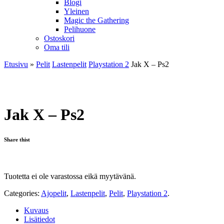
Blogi
Yleinen
Magic the Gathering
Pelihuone
Ostoskori
Oma tili
Etusivu
»
Pelit
Lastenpelit
Playstation 2
Jak X – Ps2
Jak X – Ps2
Share thist
Tuotetta ei ole varastossa eikä myytävänä.
Categories:
Ajopelit
,
Lastenpelit
,
Pelit
,
Playstation 2
.
Kuvaus
Lisätiedot