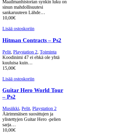
Maailmanhistorian synkin luku on
sinun mahdollisuutesi
sankaruuteen Lähde…
10,00
€
Lisää ostoskoriin
Hitman Contracts – Ps2
Pelit
,
Playstation 2
,
Toiminta
Koodinimi 47 ei ehkä ole yhtä
kuuluisa kuin…
15,00
€
Lisää ostoskoriin
Guitar Hero World Tour
– Ps2
Musiikki
,
Pelit
,
Playstation 2
Äärimmäisen suosittujen ja
ylistettyjen Guitar Hero -pelien
sarja…
10,00
€