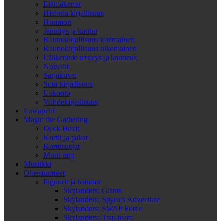
Elämäkerrat
Historia kirjallisuus
Huumori
Jännitys ja kauhu
Kaunokirjallisuus kotimainen
Kaunokirjallisuus ulkomainen
Lääketiede terveys ja kauneus
Novellit
Sarjakuvat
Sota kirjallisuus
Uskonto
Viihdekirjallisuus
Lautapelit
Magic the Gathering
Deck Boxit
Kortit ja pakat
Korttisuojat
Muut mtg
Musiikki
Oheistuotteet
Figuurit ja hahmot
Skylanders: Giants
Skylanders: Spyro’s Adventure
Skylanders: SWAP Force
Skylanders: Trap team