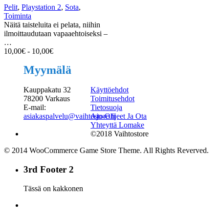
Pelit
,
Playstation 2
,
Sota
,
Toiminta
Näitä taisteluita ei pelata, niihin
ilmoittaudutaan vapaaehtoiseksi –
…
10,00
€
-
10,00
€
Myymälä
Kauppakatu 32
Käyttöehdot
78200 Varkaus
Toimitusehdot
E-mail:
Tietosuoja
asiakaspalvelu@vaihtostore.fi
Ajo-Ohjeet Ja Ota
Yhteyttä Lomake
©2018 Vaihtostore
© 2014 WooCommerce Game Store Theme. All Rights Reverved.
3rd Footer 2
Tässä on kakkonen