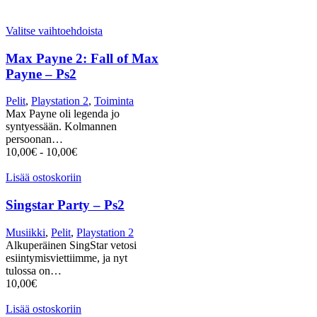
Valitse vaihtoehdoista
Max Payne 2: Fall of Max
Payne – Ps2
Pelit
,
Playstation 2
,
Toiminta
Max Payne oli legenda jo
syntyessään. Kolmannen
persoonan…
10,00
€
-
10,00
€
Lisää ostoskoriin
Singstar Party – Ps2
Musiikki
,
Pelit
,
Playstation 2
Alkuperäinen SingStar vetosi
esiintymisviettiimme, ja nyt
tulossa on…
10,00
€
Lisää ostoskoriin