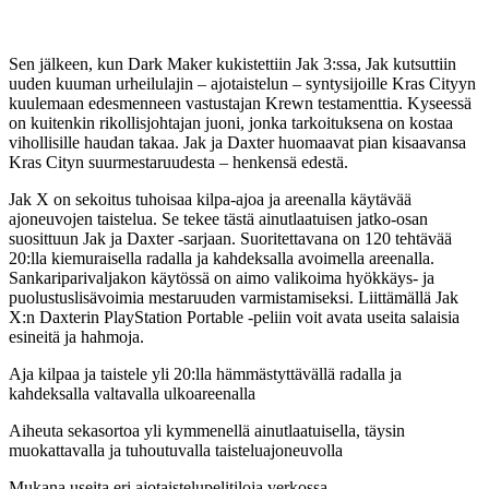
Sen jälkeen, kun Dark Maker kukistettiin Jak 3:ssa, Jak kutsuttiin
uuden kuuman urheilulajin – ajotaistelun – syntysijoille Kras Cityyn
kuulemaan edesmenneen vastustajan Krewn testamenttia. Kyseessä
on kuitenkin rikollisjohtajan juoni, jonka tarkoituksena on kostaa
vihollisille haudan takaa. Jak ja Daxter huomaavat pian kisaavansa
Kras Cityn suurmestaruudesta – henkensä edestä.
Jak X on sekoitus tuhoisaa kilpa-ajoa ja areenalla käytävää
ajoneuvojen taistelua. Se tekee tästä ainutlaatuisen jatko-osan
suosittuun Jak ja Daxter -sarjaan. Suoritettavana on 120 tehtävää
20:lla kiemuraisella radalla ja kahdeksalla avoimella areenalla.
Sankariparivaljakon käytössä on aimo valikoima hyökkäys- ja
puolustuslisävoimia mestaruuden varmistamiseksi. Liittämällä Jak
X:n Daxterin PlayStation Portable -peliin voit avata useita salaisia
esineitä ja hahmoja.
Aja kilpaa ja taistele yli 20:lla hämmästyttävällä radalla ja
kahdeksalla valtavalla ulkoareenalla
Aiheuta sekasortoa yli kymmenellä ainutlaatuisella, täysin
muokattavalla ja tuhoutuvalla taisteluajoneuvolla
Mukana useita eri ajotaistelupelitiloja verkossa