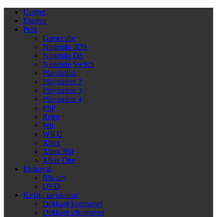
Uutiset
Etusivu
Pelit
Gamecube
Nintendo 3DS
Nintendo DS
Nintendo Switch
Playstation
Playstation 2
Playstation 3
Playstation 4
PSP
Retro
Wii
WII U
Xbox
Xbox 360
Xbox One
Elokuvat
Blu-ray
DVD
Kirjat / sarjakuvat
Dekkarit kotimaiset
Dekkarit ulkomaiset