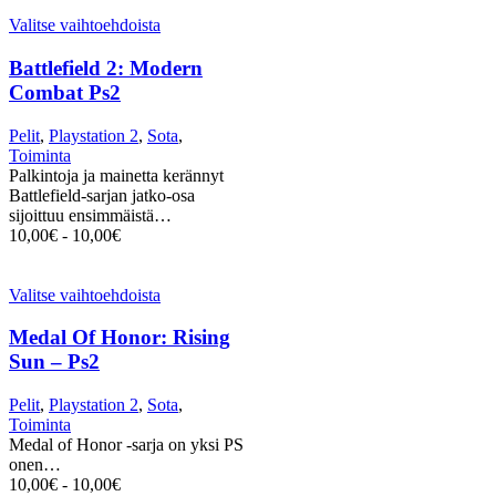
Valitse vaihtoehdoista
Battlefield 2: Modern
Combat Ps2
Pelit
,
Playstation 2
,
Sota
,
Toiminta
Palkintoja ja mainetta kerännyt
Battlefield-sarjan jatko-osa
sijoittuu ensimmäistä…
10,00
€
-
10,00
€
Valitse vaihtoehdoista
Medal Of Honor: Rising
Sun – Ps2
Pelit
,
Playstation 2
,
Sota
,
Toiminta
Medal of Honor -sarja on yksi PS
onen…
10,00
€
-
10,00
€