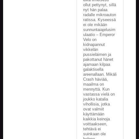
ollut pettynyt, sillä
nyt hän palaa
radalle mikroauton
ratissa. Kyseessä
ei ole mikään
sunnuntaiajelusim
ulaatio – Emperor
Velo on
kidnapannut
vikkelän
pussieläimen ja
pakottanut hänet
ajamaan kilpaa
galaktisella
areenallaan. Mikäli
Crash häviää,
maailma on
mennyttä. Kun
vastassa vielä on
joukko katalia
vihollisia, jotka
ovat valmiit
käyttämään
kaikkia keinoja
voittaakseen,
tehtävä ei
suinkaan ole
helppo.