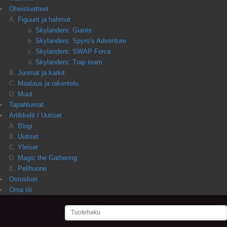
Oheistuotteet
Figuurit ja hahmot
Skylanders: Giants
Skylanders: Spyro’s Adventure
Skylanders: SWAP Force
Skylanders: Trap team
Juomat ja karkit
Maalaus ja rakentelu
Muut
Tapahtumat
Artikkelit / Uutiset
Blogi
Uutiset
Yleiset
Magic the Gathering
Pelihuone
Ostoskori
Oma tili