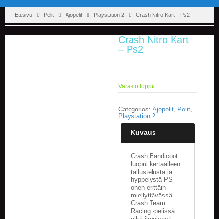
Etusivu
Pelit
Ajopelit
Playstation 2
Crash Nitro Kart – Ps2
Crash Nitro Kart
– Ps2
Varasto loppu
Categories:
Ajopelit
,
Pelit
,
Playstation 2
.
Kuvaus
Crash Bandicoot
luopui kertaalleen
tallustelusta ja
hyppelystä PS
onen erittäin
miellyttävässä
Crash Team
Racing -pelissä
eikä ilmeisesti