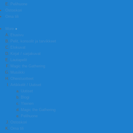
Pelihuone
Ostoskori
Oma tili
More
Etusivu
Pelit, konsolit ja tarvikkeet
Elokuvat
Kirjat / sarjakuvat
Lautapelit
Magic the Gathering
Musiikki
Oheistuotteet
Artikkelit / Uutiset
Uutiset
Blogi
Yleinen
Magic the Gathering
Pelihuone
Ostoskori
Oma tili