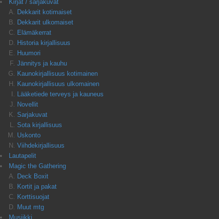
Kirjat / sarjakuvat
Dekkarit kotimaiset
Dekkarit ulkomaiset
Elämäkerrat
Historia kirjallisuus
Huumori
Jännitys ja kauhu
Kaunokirjallisuus kotimainen
Kaunokirjallisuus ulkomainen
Lääketiede terveys ja kauneus
Novellit
Sarjakuvat
Sota kirjallisuus
Uskonto
Viihdekirjallisuus
Lautapelit
Magic the Gathering
Deck Boxit
Kortit ja pakat
Korttisuojat
Muut mtg
Musiikki