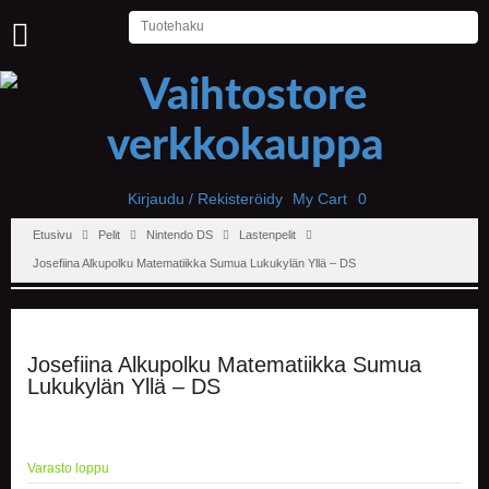
U
U
T
I
S
E
T
Kirjaudu / Rekisteröidy
My Cart
0
Etusivu
Pelit
Nintendo DS
Lastenpelit
E
T
Josefiina Alkupolku Matematiikka Sumua Lukukylän Yllä – DS
U
S
I
V
U
Josefiina Alkupolku Matematiikka Sumua
Lukukylän Yllä – DS
P
E
L
I
Varasto loppu
T