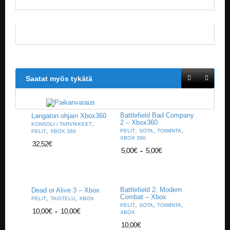
V
A
T
L
A
U
T
Saatat myös tykätä
A
P
E
L
Battlefield Bad Company
Langaton ohjain Xbox360
I
2 – Xbox360
,
KONSOLI / TARVIKKEET
T
,
,
,
,
PELIT
SOTA
TOIMINTA
PELIT
XBOX 360
XBOX 360
32,52
€
5,00
€
-
5,00
€
M
A
G
I
C
Battlefield 2: Modern
Dead or Alive 3 – Xbox
T
Combat – Xbox
,
,
PELIT
TAISTELU
XBOX
,
,
,
H
PELIT
SOTA
TOIMINTA
10,00
€
-
10,00
€
XBOX
E
G
10,00
€