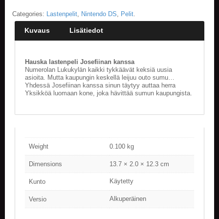
Categories:
Lastenpelit
,
Nintendo DS
,
Pelit
.
E
L
Kuvaus
Lisätiedot
O
K
U
V
Hauska lastenpeli Josefiinan kanssa
Numerolan Lukukylän kaikki tykkäävät keksiä uusia
A
asioita. Mutta kaupungin keskellä leijuu outo sumu…
T
Yhdessä Josefiinan kanssa sinun täytyy auttaa herra
Yksikköä luomaan kone, joka hävittää sumun kaupungista.
K
I
R
J
A
T
Weight
0.100 kg
/
S
Dimensions
13.7 × 2.0 × 12.3 cm
A
R
Käytetty
Kunto
J
A
Alkuperäinen
Versio
K
U