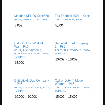
A
T
H
E
Madden NFL 06 Xbox360
Fifa Football 2004 – Xbox
R
,
,
,
,
PELIT
URHEILU
XBOX 360
PELIT
URHEILU
XBOX
I
5,00
€
5,00
€
N
G
M
Call Of Duty: World At
Battlefield Bad Company
U
War – Ps3
2 – Ps3
S
,
,
,
,
,
PELIT
PLAYSTATION 2
PELIT
PLAYSTATION 3
SOTA
,
,
,
I
PLAYSTATION 3
SOTA
SOTA
TOIMINTA
TOIMINTA
I
10,00
€
-
10,00
€
K
15,00
€
K
I
Battlefield: Bad Company
Call of Duty 4: Modern
O
– Ps3
Warfare – Ps3
H
,
,
,
,
,
,
PELIT
PLAYSTATION 3
SOTA
PELIT
PLAYSTATION 3
SOTA
E
TOIMINTA
TOIMINTA
I
10,00
€
-
10,00
€
15,00
€
-
15,00
€
S
T