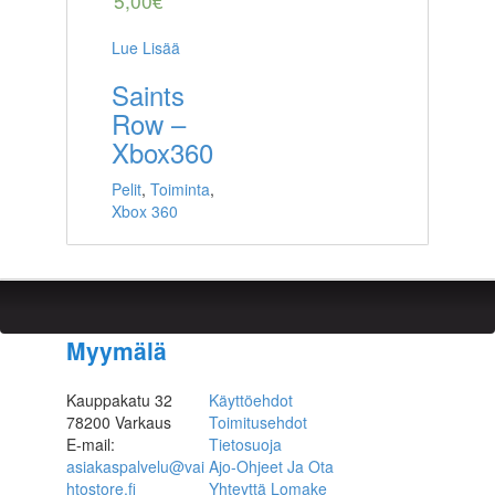
5,00
€
Lue Lisää
Saints
Row –
Xbox360
Pelit
,
Toiminta
,
Xbox 360
Myymälä
Kauppakatu 32
Käyttöehdot
78200 Varkaus
Toimitusehdot
E-mail:
Tietosuoja
asiakaspalvelu@vai
Ajo-Ohjeet Ja Ota
htostore.fi
Yhteyttä Lomake