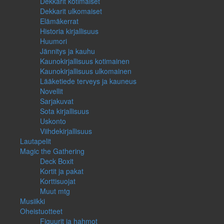
Dekkarit kotimaiset
Dekkarit ulkomaiset
Elämäkerrat
Historia kirjallisuus
Huumori
Jännitys ja kauhu
Kaunokirjallisuus kotimainen
Kaunokirjallisuus ulkomainen
Lääketiede terveys ja kauneus
Novellit
Sarjakuvat
Sota kirjallisuus
Uskonto
Viihdekirjallisuus
Lautapelit
Magic the Gathering
Deck Boxit
Kortit ja pakat
Korttisuojat
Muut mtg
Musiikki
Oheistuotteet
Figuurit ja hahmot