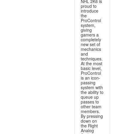
NHL 2K6 is
proud to
introduce
the
ProControl
system,
giving
gamers a
completely
new set of
mechanics
and
techniques.
At the most
basic level,
ProControl
is an icon-
passing
system with
the ability to
queue up
passes to
other team
members.
By pressing
down on
the Right
Analog