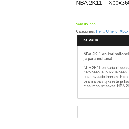
NBA 2K11 – Xbox36
Varasto loppu
Categories:
Pelit
,
Urheilu
,
Xbox
Kuvaus
NBA 2K11 on koripallopel
ja paranneltuna!
NBA 2K11 on koripallopeli
tietoineen ja joukkueineen. 
pelattavuudeltaankin. Keino
osansa päivityksestä ja käsi
maailman pelaavat. NBA 2K1