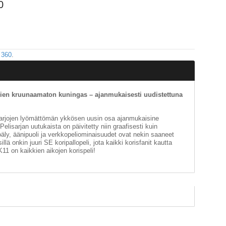
0
 360
.
ien kruunaamaton kuningas – ajanmukaisesti uudistettuna
sarjojen lyömättömän ykkösen uusin osa ajanmukaisine
Pelisarjan uutukaista on päivitetty niin graafisesti kuin
äly, äänipuoli ja verkkopeliominaisuudet ovat nekin saaneet
llä onkin juuri SE koripallopeli, jota kaikki korisfanit kautta
1 on kaikkien aikojen korispeli!