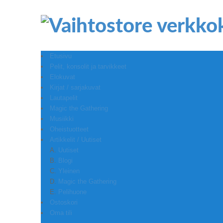
Etusivu
Pelit, konsolit ja tarvikkeet
Elokuvat
Kirjat / sarjakuvat
Lautapelit
Magic the Gathering
Musiikki
Oheistuotteet
Artikkelit / Uutiset
Uutiset
Blogi
Yleinen
Magic the Gathering
Pelihuone
Ostoskori
Oma tili